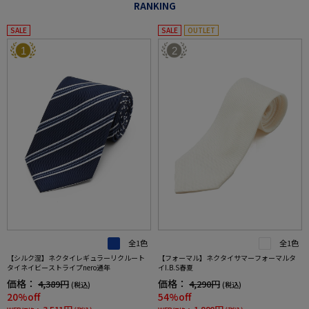
RANKING
SALE
SALE
OUTLET
1
2
全1色
全1色
【シルク混】ネクタイレギュラーリクルート
【フォーマル】ネクタイサマーフォーマルタ
タイネイビーストライプnero通年
イI.B.S春夏
価格：
価格：
4,389円
4,290円
(税込)
(税込)
20%off
54%off