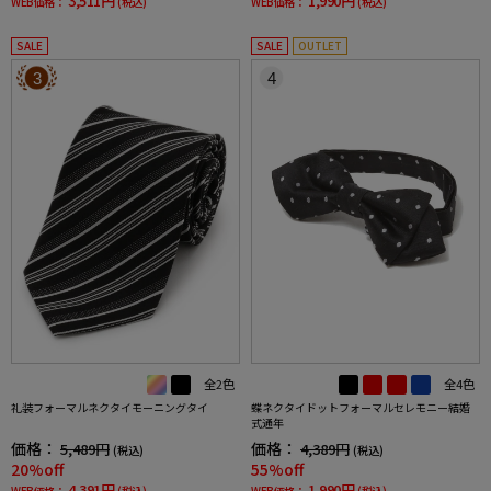
3,511円
1,990円
WEB価格：
(税込)
WEB価格：
(税込)
SALE
SALE
OUTLET
3
4
全2色
全4色
礼装フォーマルネクタイモーニングタイ
蝶ネクタイドットフォーマルセレモニー結婚
式通年
価格：
価格：
5,489円
4,389円
(税込)
(税込)
20%off
55%off
4,391円
1,990円
WEB価格：
(税込)
WEB価格：
(税込)