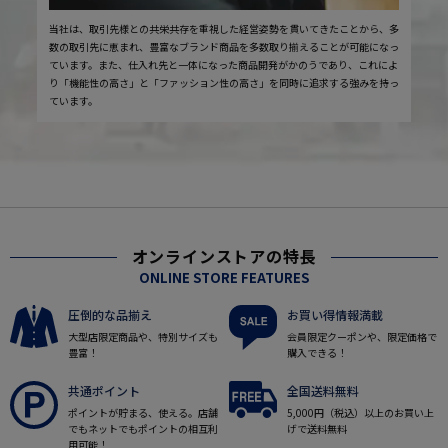
当社は、取引先様との共栄共存を重視した経営姿勢を貫いてきたことから、多
数の取引先に恵まれ、豊富なブランド商品を多数取り揃えることが可能になっ
ています。また、仕入れ先と一体になった商品開発がかのうであり、これによ
り「機能性の高さ」と「ファッション性の高さ」を同時に追求する強みを持っ
ています。
オンラインストアの特長
ONLINE STORE FEATURES
圧倒的な品揃え
お買い得情報満載
大型店限定商品や、特別サイズも
会員限定クーポンや、限定価格で
豊富！
購入できる！
共通ポイント
全国送料無料
ポイントが貯まる、使える。店舗
5,000円（税込）以上のお買い上
でもネットでもポイントの相互利
げで送料無料
用可能！