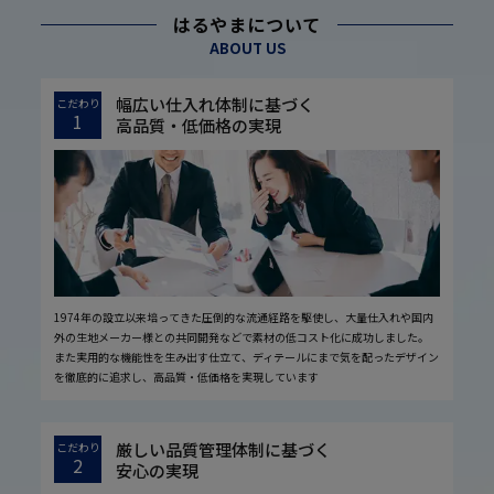
はるやまについて
ABOUT US
幅広い仕入れ体制に基づく
こだわり
1
高品質・低価格の実現
1974年の設立以来培ってきた圧倒的な流通経路を駆使し、大量仕入れや国内
外の生地メーカー様との共同開発などで素材の低コスト化に成功しました。
また実用的な機能性を生み出す仕立て、ディテールにまで気を配ったデザイン
を徹底的に追求し、高品質・低価格を実現しています
厳しい品質管理体制に基づく
こだわり
2
安心の実現