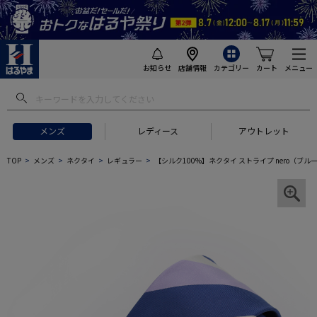
お知らせ
店舗情報
カテゴリー
カート
メニュー
メンズ
レディース
アウトレット
TOP
メンズ
ネクタイ
レギュラー
【シルク100%】ネクタイ ストライプ nero（ブル