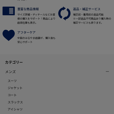
豊富な商品情報
返品・補正サービス
サイズ詳細・ディテールなどお客
補正前・着用前の返品可能
様の購入をサポート！商品により
※一部返品不可商品あり購入時の
店頭在庫も表示。
補正サービスも承ります。
アフターケア
全国のはるやま店舗が、購入後も
安心サポート
カテゴリー
メンズ
スーツ
ジャケット
コート
スラックス
アイシャツ