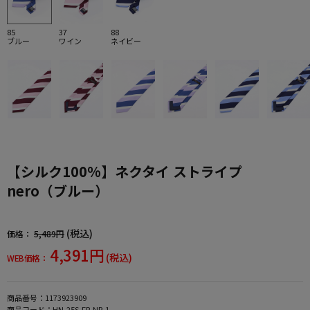
85
37
88
ブルー
ワイン
ネイビー
【シルク100%】ネクタイ ストライプ
nero（ブルー）
(税込)
価格：
5,489円
4,391円
(税込)
WEB価格：
商品番号：
1173923909
商品コード：
HN-25S-FR-NR-1