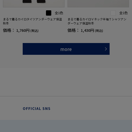
全1色
全1色
まるで着るカイロタイツアンダーウェア保温
まるで着るカイロＶネック半袖Ｔシャツアン
秋冬
ダーウェア保温秋冬
価格：
価格：
1,760円
1,430円
(税込)
(税込)
more
OFFICIAL SNS