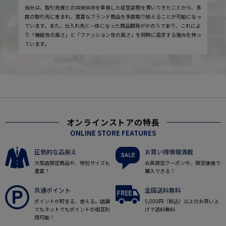
当社は、取引先様との共栄共存を重視した経営姿勢を貫いてきたことから、多
数の取引先に恵まれ、豊富なブランド商品を多数取り揃えることが可能になっ
ています。また、仕入れ先と一体になった商品開発がかのうであり、これによ
り「機能性の高さ」と「ファッション性の高さ」を同時に追求する強みを持っ
ています。
オンラインストアの特長
ONLINE STORE FEATURES
圧倒的な品揃え
お買い得情報満載
大型店限定商品や、特別サイズも
会員限定クーポンや、限定価格で
豊富！
購入できる！
共通ポイント
全国送料無料
ポイントが貯まる、使える。店舗
5,000円（税込）以上のお買い上
でもネットでもポイントの相互利
げで送料無料
用可能！