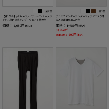
全2色
全3色
【綿100%】phiten-ファイテン-インナーメタ
デニスラアンダーアンダーウェアデニスラ汗
ックス抗菌防臭アンダーウェア下着通年
じみ防止消臭加工通年
価格：
価格：
1,650円
1,430円
(税込)
(税込)
31%off
990円
WEB価格：
(税込)