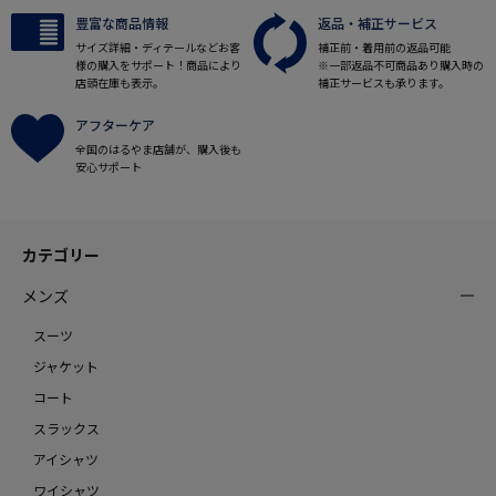
豊富な商品情報
返品・補正サービス
サイズ詳細・ディテールなどお客
補正前・着用前の返品可能
様の購入をサポート！商品により
※一部返品不可商品あり購入時の
店頭在庫も表示。
補正サービスも承ります。
アフターケア
全国のはるやま店舗が、購入後も
安心サポート
カテゴリー
メンズ
スーツ
ジャケット
コート
スラックス
アイシャツ
ワイシャツ