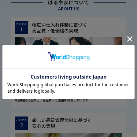
はるやまについて
ABOUT US
幅広い仕入れ体制に基づく
こだわり
1
高品質・低価格の実現
1974年の設立以来培ってきた圧倒的な流通経路を駆使し、大量仕入れや国内
外の生地メーカー様との共同開発などで素材の低コスト化に成功しました。
また実用的な機能性を生み出す仕立て、ディテールにまで気を配ったデザイン
を徹底的に追求し、高品質・低価格を実現しています
厳しい品質管理体制に基づく
こだわり
2
安心の実現