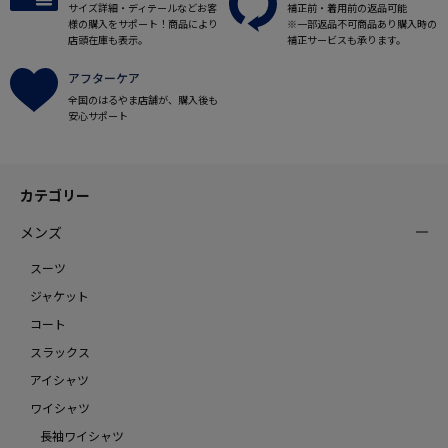
サイズ詳細・ディテールなどお客
補正前・着用前の返品可能
様の購入をサポート！商品により
※一部返品不可商品あり購入時の
店頭在庫も表示。
補正サービスも承ります。
アフターケア
全国のはるやま店舗が、購入後も
安心サポート
カテゴリー
メンズ
スーツ
ジャケット
コート
スラックス
アイシャツ
ワイシャツ
長袖ワイシャツ