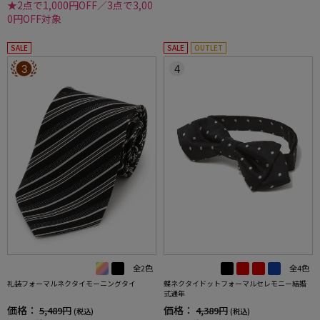
★2点で1,000円OFF／3点で3,00
0円OFF対象
SALE
SALE
OUTLET
3
4
全2色
全4色
礼装フォーマルネクタイモーニングタイ
蝶ネクタイドットフォーマルセレモニー結婚
式通年
価格：
価格：
5,489円
4,389円
(税込)
(税込)