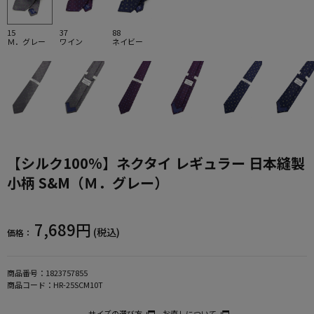
15
37
88
Ｍ．グレー
ワイン
ネイビー
【シルク100%】ネクタイ レギュラー 日本縫製
小柄 S&M（Ｍ．グレー）
7,689円
(税込)
価格：
商品番号：
1823757855
商品コード：
HR-25SCM10T
サイズの選び方
お直しについて