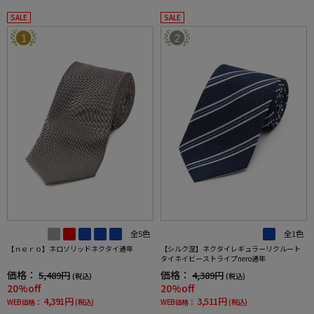
SALE
SALE
1
2
全5色
全1色
【ｎｅｒｏ】ネロソリッドネクタイ通年
【シルク混】ネクタイレギュラーリクルート
タイネイビーストライプnero通年
価格：
価格：
5,489円
4,389円
(税込)
(税込)
20%off
20%off
4,391円
3,511円
WEB価格：
(税込)
WEB価格：
(税込)