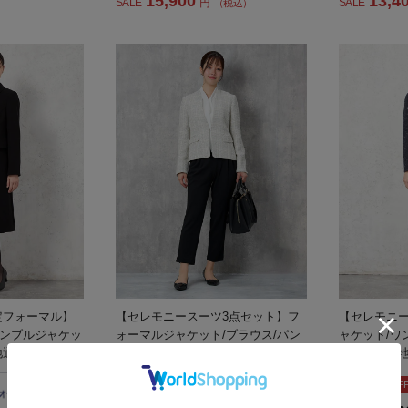
15,900
13,4
SALE
円
SALE
（税込）
定フォーマル】
【セレモニースーツ3点セット】フ
【セレモニー
ンブルジャケッ
ォーマルジャケット/ブラウス/パン
ャケット/ワ
地通年礼服【レ
ツ無地MASAKIMATSUSHIMA通年
回し織柄無地
礼服【レディース】
【レディー
SALE 27%OF