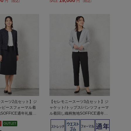
00
19,000
円
SALE
円
（税込）
（税込）
スーツ2点セット】ジ
【セレモニースーツ3点セット】ジ
ンピースフォーマル着
ャケット/トップス/パンツフォーマ
SOFFICE通年礼服
ル着回し織柄無地SOFFICE通年礼
ス】
服【レディース】
F
OUTLET