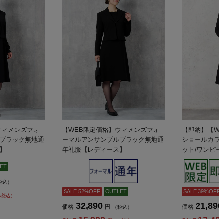
ウィメンズフォ
【WEB限定価格】ウィメンズフォ
【即納】【W
ブラック無地通
ーマルアンサンブルブラック無地通
ショールカ
】
年礼服【レディース】
ット/ワンピ
【レディー
ET
税込）
SALE 52%OFF
OUTLET
SALE 39%OF
税込）
32,890
21,89
価格
円
価格
（税込）