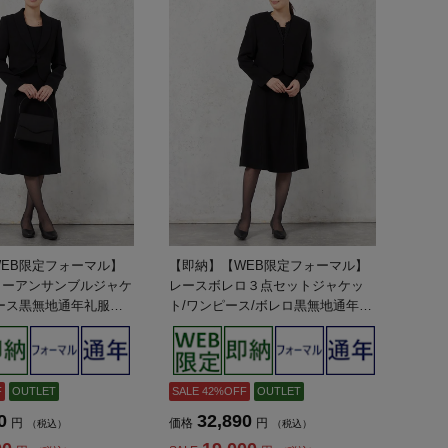
EB限定フォーマル】
【即納】【WEB限定フォーマル】
ラーアンサンブルジャケ
レースボレロ３点セットジャケッ
ース黒無地通年礼服
ト/ワンピース/ボレロ黒無地通年礼
ス】
服【レディース】
F
OUTLET
SALE 42%OFF
OUTLET
0
32,890
円
価格
円
（税込）
（税込）