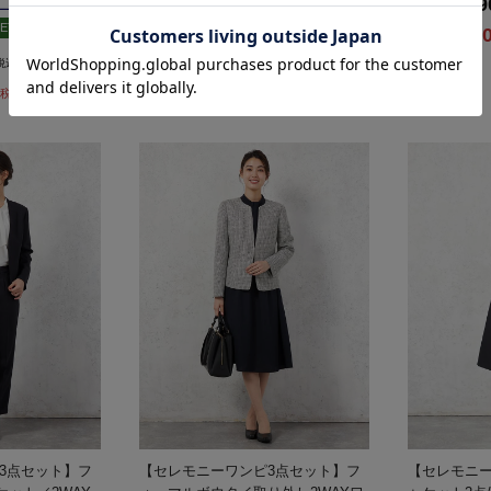
21,89
価格
ET
SALE 54%OFF
OUTLET
16,0
SALE
32,890
価格
円
税込）
（税込）
15,000
SALE
円
税込）
（税込）
3点セット】フ
【セレモニーワンピ3点セット】フ
【セレモニー