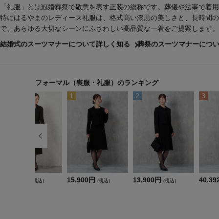
「礼服」とは冠婚葬祭で敬意を表す正装の総称です。葬儀や法事で着用
特にはるやまのレディース礼服は、格式高い漆黒の美しさと、長時間の
で、あらゆる大切なシーンにふさわしい高品質な一着をご提案します。
結婚式のスーツマナーについて詳しく知る
葬祭のスーツマナーにつ
フォーマル（喪服・礼服）のランキング
10
1
2
3
31,592円
15,900円
13,900円
40,3
(税込)
(税込)
(税込)