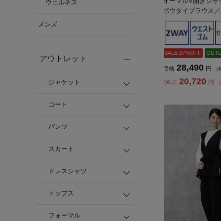
ォーマルV開きジャケ
ウェルネス
ボウタイブラウス／
能SOFFICE通年
メンズ
ス】
SALE 27%OFF
OUTL
アウトレット
28,490
価格
円
（
20,720
ジャケット
SALE
円
（
コート
パンツ
スカート
ドレスシャツ
トップス
フォーマル