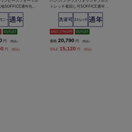
/ワンピースフォーマル
パンツ/ブラウスウォッシャブルス
地SOFFICE通年礼服
トレッチ着回し可SOFFICE通年礼
ス】
服【レディース】
F
OUTLET
SALE 27%OFF
OUTLET
0
20,790
円
価格
円
（税込）
（税込）
00
15,120
円
SALE
円
（税込）
（税込）