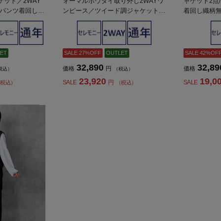
ット／2WAY
ォーマルボウタイ取り外し2WAYワ
ャケット2点
パンツ着回し可
ンピース／ツイード調ジャケット／
着回し織柄無
礼服【レディー
V開きジャケットSOFFICE通年礼服
【レディー
【レディース】
ET
SALE 27%OFF
OUTLET
SALE 42%OF
32,890
32,89
価格
円
価格
税込）
（税込）
23,920
19,0
SALE
円
SALE
税込）
（税込）