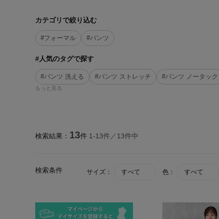
カテゴリで絞り込む
#フォーマル
#パンツ
#人気のタグで探す
#パンツ 洗える
#パンツ ストレッチ
#パンツ ノータック
もっと見る
13
検索結果：
件
1-
13
件／
13
件中
検索条件
サイズ：
すべて
色：
すべて