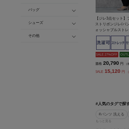
バッグ
【ジレ3点セット】
シューズ
ストリボンジレ/パ
ォッシャブルストレ
通年礼服【レディー
その他
SALE 27%OFF
OUTL
20,790
価格
円
（
15,120
SALE
円
（
#人気のタグで探
#パンツ 洗える
もっと見る