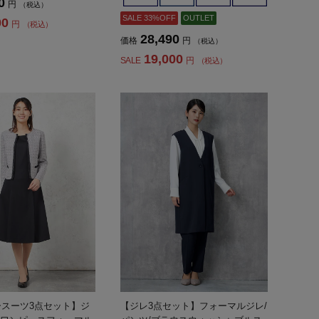
0
円
（税込）
SALE 33%OFF
OUTLET
00
円
（税込）
28,490
価格
円
（税込）
19,000
SALE
円
（税込）
スーツ3点セット】ジ
【ジレ3点セット】フォーマルジレ/