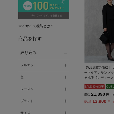
マイサイズ機能とは？
商品を探す
絞り込み
シルエット
【WEB限定価格】
ーマルアンサンブル
色
年礼服【レディース
SALE 37%OFF
OUTL
シーズン
21,890
価格
円
（
13,900
ブランド
SALE
円
（
サイズ