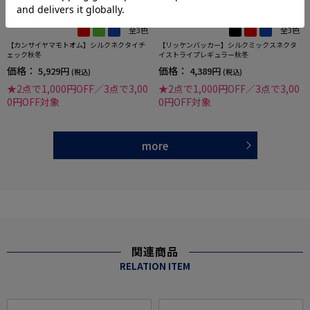
全3色
全3色
【カンサイヤマモトオム】シルクネクタイチ
【リッケンバッカー】シルクミックスネクタ
ェック秋冬
イストライプレギュラー秋冬
価格：
価格：
5,929円
4,389円
(税込)
(税込)
★2点で1,000円OFF／3点で3,00
★2点で1,000円OFF／3点で3,00
0円OFF対象
0円OFF対象
more
関連商品
RELATION ITEM