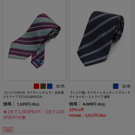
全3色
全1色
【シルク100％】ネクタイ レギュラー 日本製
【シルク混】ネクタイ レギュラー リクルート
ストライプ STOVEL&MASON
タイ ネイビー ストライプ 通年
価格：
価格：
7,689円
4,389円
(税込)
(税込)
20%off
★2点で1,000円OFF／3点で3,00
3,511円
WEB価格：
(税込)
0円OFF対象
SALE