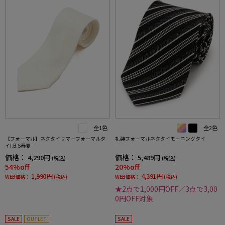
全1色
全2色
【フォーマル】ネクタイサマーフォーマルタ
礼装フォーマルネクタイモーニングタイ
イI.B.S春夏
価格：
価格：
4,290円
5,489円
(税込)
(税込)
54%off
20%off
1,990円
4,391円
WEB価格：
(税込)
WEB価格：
(税込)
★2点で1,000円OFF／3点で3,00
0円OFF対象
SALE
OUTLET
SALE