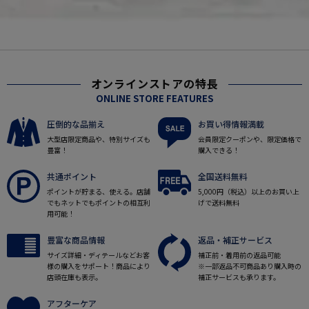
オンラインストアの特長
ONLINE STORE FEATURES
圧倒的な品揃え
お買い得情報満載
大型店限定商品や、特別サイズも
会員限定クーポンや、限定価格で
豊富！
購入できる！
共通ポイント
全国送料無料
ポイントが貯まる、使える。店舗
5,000円（税込）以上のお買い上
でもネットでもポイントの相互利
げで送料無料
用可能！
豊富な商品情報
返品・補正サービス
サイズ詳細・ディテールなどお客
補正前・着用前の返品可能
様の購入をサポート！商品により
※一部返品不可商品あり購入時の
店頭在庫も表示。
補正サービスも承ります。
アフターケア