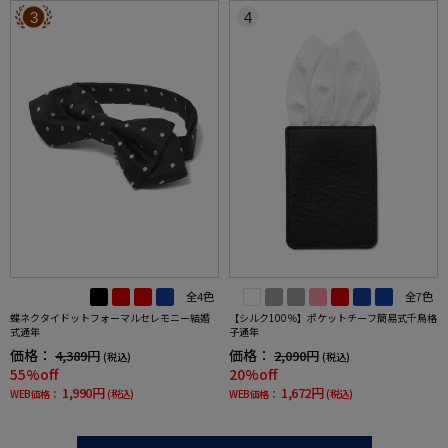
3
4
全4色
全7色
蝶ネクタイドットフォーマルセレモニー結婚
【シルク100％】ポケットチーフ簡易式千鳥格
式通年
子通年
価格：
価格：
4,389円
2,090円
(税込)
(税込)
55%off
20%off
1,990円
1,672円
WEB価格：
(税込)
WEB価格：
(税込)