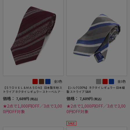
全3色
全3色
【ＳＴＯＶＥＬ＆ＭＡＳＯＮ】 日本製生地 ス
【シルク100%】ネクタイ レギュラー 日本縫
トライプ ネクタイ レギュラー ストーベル アン
製 ストライプ S&M
ド メイソン 春夏
価格：
価格：
7,689円
7,689円
(税込)
(税込)
★2点で1,000円OFF／3点で3,00
★2点で1,000円OFF／3点で3,00
0円OFF対象
0円OFF対象
SALE