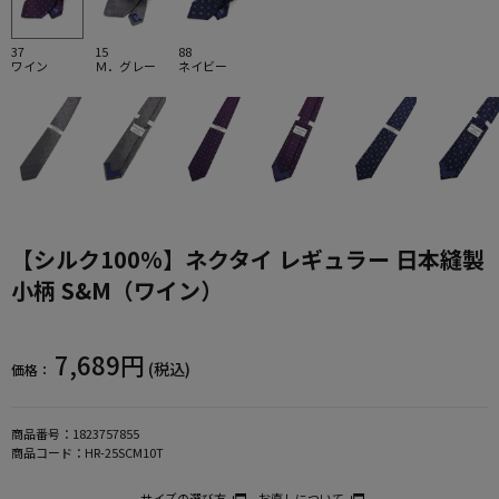
37
15
88
ワイン
Ｍ．グレー
ネイビー
【シルク100%】ネクタイ レギュラー 日本縫製
小柄 S&M（ワイン）
7,689円
(税込)
価格：
商品番号：
1823757855
商品コード：
HR-25SCM10T
サイズの選び方
お直しについて