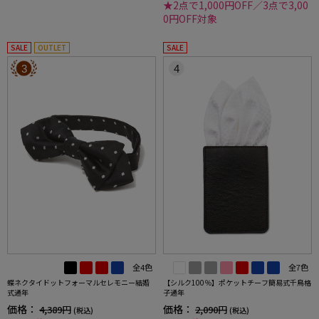
★2点で1,000円OFF／3点で3,00
0円OFF対象
SALE
OUTLET
SALE
3
4
全4色
全7色
蝶ネクタイドットフォーマルセレモニー結婚
【シルク100％】ポケットチーフ簡易式千鳥格
式通年
子通年
価格：
価格：
4,389円
2,090円
(税込)
(税込)