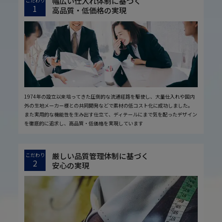
幅広い仕入れ体制に基づく
こだわり
1
高品質・低価格の実現
1974年の設立以来培ってきた圧倒的な流通経路を駆使し、大量仕入れや国内
外の生地メーカー様との共同開発などで素材の低コスト化に成功しました。
また実用的な機能性を生み出す仕立て、ディテールにまで気を配ったデザイン
を徹底的に追求し、高品質・低価格を実現しています
厳しい品質管理体制に基づく
こだわり
2
安心の実現