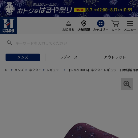
お知らせ
店舗情報
カテゴリー
カート
メニュー
メンズ
レディース
アウトレット
TOP
メンズ
ネクタイ
レギュラー
【シルク100%】ネクタイ レギュラー 日本縫製 小柄