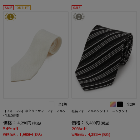
SALE
OUTLET
SALE
1
2
全1色
全2色
【フォーマル】ネクタイサマーフォーマルタ
礼装フォーマルネクタイモーニングタイ
イI.B.S春夏
価格：
価格：
4,290円
5,489円
(税込)
(税込)
54%off
20%off
1,990円
4,391円
WEB価格：
(税込)
WEB価格：
(税込)