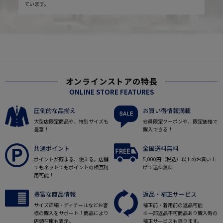
ています。
オンラインストアの特長
ONLINE STORE FEATURES
圧倒的な品揃え
お買い得情報満載
大型店限定商品や、特別サイズも
会員限定クーポンや、限定価格で
豊富！
購入できる！
共通ポイント
全国送料無料
ポイントが貯まる、使える。店舗
5,000円（税込）以上のお買い上
でもネットでもポイントの相互利
げで送料無料
用可能！
豊富な商品情報
返品・補正サービス
サイズ詳細・ディテールなどお客
補正前・着用前の返品可能
様の購入をサポート！商品により
※一部返品不可商品あり購入時の
店頭在庫も表示。
補正サービスも承ります。