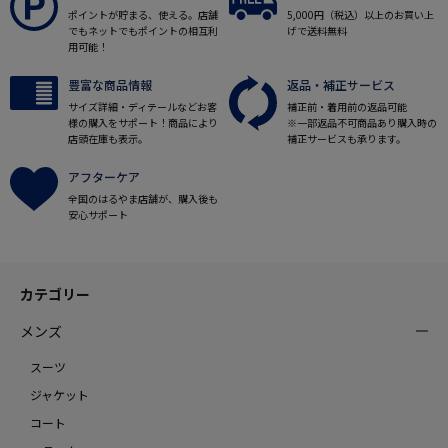
ポイントが貯まる、使える。店舗
5,000円（税込）以上のお買い上
でもネットでもポイントの相互利
げで送料無料
用可能！
豊富な商品情報
返品・補正サービス
サイズ詳細・ディテールなどお客
補正前・着用前の返品可能
様の購入をサポート！商品により
※一部返品不可商品あり購入時の
店頭在庫も表示。
補正サービスも承ります。
アフターケア
全国のはるやま店舗が、購入後も
安心サポート
カテゴリー
メンズ
スーツ
ジャケット
コート