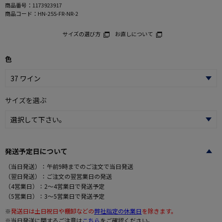
商品番号：
1173923917
商品コード：
HN-25S-FR-NR-2
サイズの選び方
お直しについて
色
サイズを選ぶ
発送予定日について
（当日発送）：午前9時までのご注文で当日発送
（翌日発送）：ご注文の翌営業日の発送
（4営業日）：2～4営業日で発送予定
（5営業日）：3～5営業日で発送予定
※
発送日は土日祝日や棚卸などの
弊社指定の休業日
を除きます。
※当日発送に関するご注意は
こちら
をご確認ください。