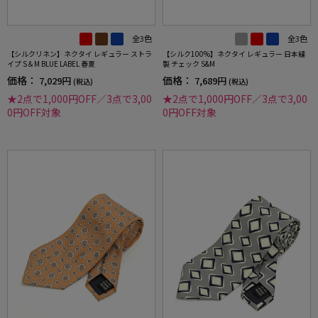
全3色
全3色
【シルクリネン】ネクタイ レギュラー ストラ
【シルク100%】ネクタイ レギュラー 日本縫
イプ S＆M BLUE LABEL 春夏
製 チェック S&M
価格：
価格：
7,029円
7,689円
(税込)
(税込)
★2点で1,000円OFF／3点で3,00
★2点で1,000円OFF／3点で3,00
0円OFF対象
0円OFF対象