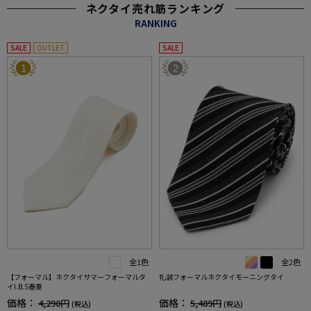
ネクタイ売れ筋ランキング
RANKING
SALE
OUTLET
SALE
1
2
全1色
全2色
【フォーマル】ネクタイサマーフォーマルタ
礼装フォーマルネクタイモーニングタイ
イI.B.S春夏
価格：
価格：
4,290円
5,489円
(税込)
(税込)