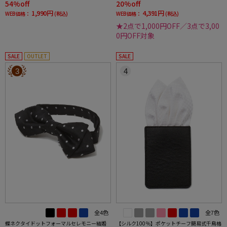
54%off
20%off
1,990円
4,391円
WEB価格：
(税込)
WEB価格：
(税込)
★2点で1,000円OFF／3点で3,00
0円OFF対象
SALE
OUTLET
SALE
3
4
全4色
全7色
蝶ネクタイドットフォーマルセレモニー結婚
【シルク100％】ポケットチーフ簡易式千鳥格