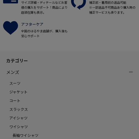
サイズ詳細・ディテールなどお客
補正前・着用前の返品可能
様の購入をサポート！商品により
※一部返品不可商品あり購入時の
店頭在庫も表示。
補正サービスも承ります。
アフターケア
全国のはるやま店舗が、購入後も
安心サポート
カテゴリー
メンズ
スーツ
ジャケット
コート
スラックス
アイシャツ
ワイシャツ
長袖ワイシャツ