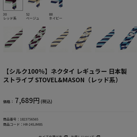
30
52
88
レッド系
ベージュ
ネイビー
【シルク100％】ネクタイ レギュラー 日本製
ストライプ STOVEL&MASON（レッド系）
7,689円
(税込)
価格：
商品番号：
1823756565
商品コード：
HR-24SJM8S
サイズの選び方
お直しについて