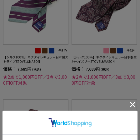
全3色
全3色
【シルク100％】ネクタイレギュラー日本製ス
【シルク100％】ネクタイレギュラー日本製生
トライプSTOVEL&MASON
地ペイズリーSTOVEL&MASON
価格：
価格：
7,689円
7,689円
(税込)
(税込)
★2点で1,000円OFF／3点で3,00
★2点で1,000円OFF／3点で3,00
0円OFF対象
0円OFF対象