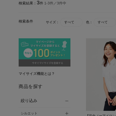
3
検索結果：
件
1-
3
件／
3
件中
検索条件
サイズ：
すべて
色：
すべて
マイサイズ機能とは？
商品を探す
絞り込み
シルエット
【完全ノーアイロン