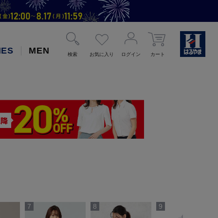
IES
MEN
検索
お気に入り
ログイン
カート
7
8
9