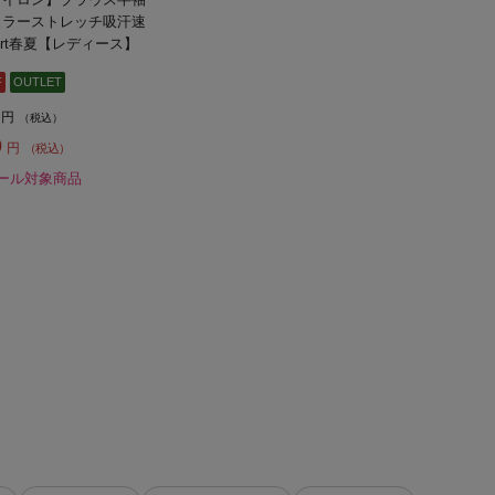
ュラーストレッチ吸汗速
hirt春夏【レディース】
F
OUTLET
円
（税込）
0
円
（税込）
ール対象商品