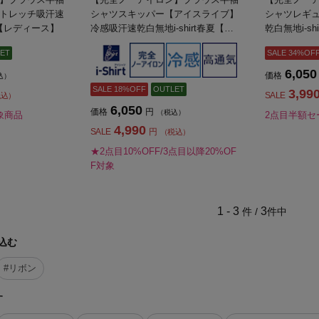
トレッチ吸汗速
シャツスキッパー【アイスライブ】
シャツレギ
春夏【レディース】
冷感吸汗速乾白無地i-shirt春夏【レ
乾白無地i-s
ディース】
ET
SALE 34%OF
6,050
価格
込）
SALE 18%OFF
OUTLET
3,99
SALE
税込）
6,050
価格
円
（税込）
象商品
2点目半額セ
4,990
SALE
円
（税込）
★2点目10%OFF/3点目以降20%OF
F対象
1 - 3
3
件 /
件中
込む
#リボン
す