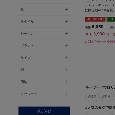
シャツスキッパース
色
乾白無地i-shirt
SALE 34%OFF
OUTL
スタイル
6,050
価格
円
（税
3,990
シーズン
SALE
円
（
2点目半額セール対
ブランド
サイズ
柄
価格
キーワードで絞り
キーワード
#就活
#半袖
#人気のタグで探
絞り込む