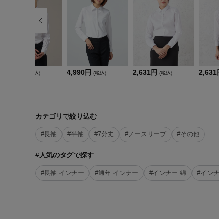
4,389円
4,990円
2,631円
2,63
(税込)
(税込)
(税込)
カテゴリで絞り込む
#長袖
#半袖
#7分丈
#ノースリーブ
#その他
#人気のタグで探す
#長袖 インナー
#通年 インナー
#インナー 綿
#インナ