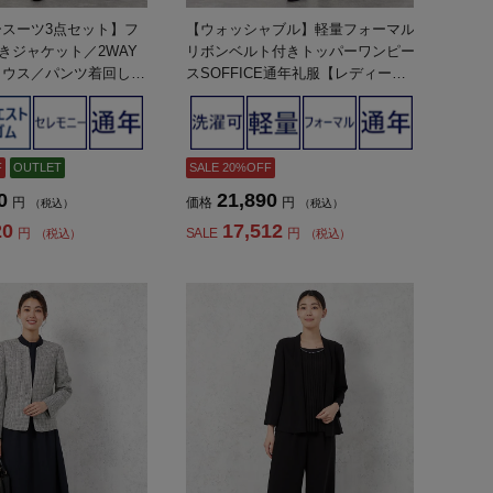
スーツ3点セット】フ
【ウォッシャブル】軽量フォーマル
きジャケット／2WAY
リボンベルト付きトッパーワンピー
ラウス／パンツ着回し可
スSOFFICE通年礼服【レディー
CE通年礼服【レディー
ス】
F
OUTLET
SALE 20%OFF
0
21,890
円
価格
円
（税込）
（税込）
20
17,512
円
SALE
円
（税込）
（税込）