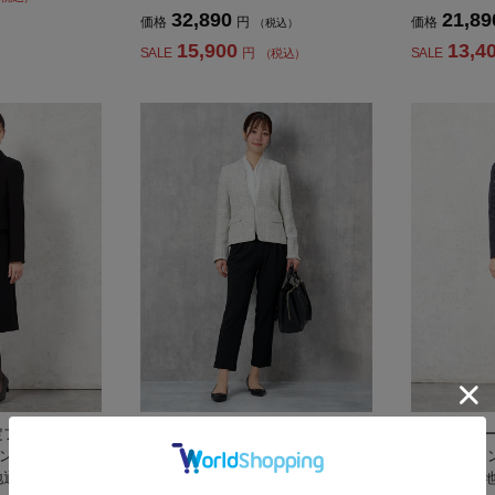
32,890
21,89
価格
円
価格
（税込）
15,900
13,4
SALE
円
SALE
（税込）
定フォーマル】
【セレモニースーツ3点セット】フ
【セレモニー
ンブルジャケッ
ォーマルジャケット/ブラウス/パン
ャケット/ワ
地通年礼服【レ
ツ無地MASAKIMATSUSHIMA通年
回し織柄無地