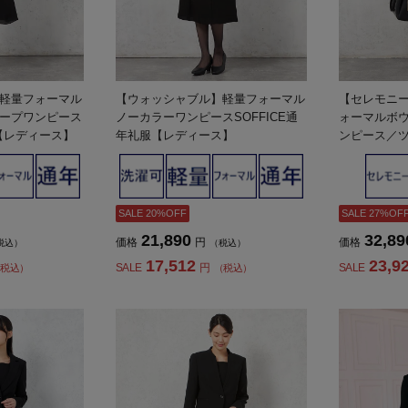
軽量フォーマル
【ウォッシャブル】軽量フォーマル
【セレモニー
ープワンピース
ノーカラーワンピースSOFFICE通
ォーマルボウ
服【レディース】
年礼服【レディース】
ンピース／
V開きジャケ
【レディー
SALE 20%OFF
SALE 27%OF
21,890
32,89
価格
円
価格
税込）
（税込）
17,512
23,9
SALE
円
SALE
税込）
（税込）