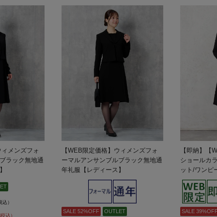
ウィメンズフォ
【WEB限定価格】ウィメンズフォ
【即納】【W
ブラック無地通
ーマルアンサンブルブラック無地通
ショールカ
】
年礼服【レディース】
ット/ワンピ
【レディー
ET
税込）
SALE 52%OFF
OUTLET
SALE 39%OF
税込）