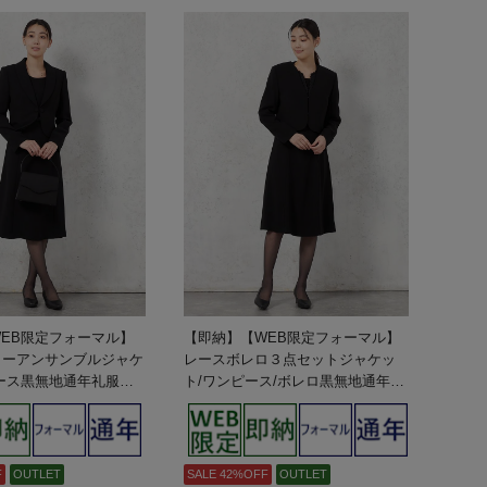
EB限定フォーマル】
【即納】【WEB限定フォーマル】
ラーアンサンブルジャケ
レースボレロ３点セットジャケッ
ース黒無地通年礼服
ト/ワンピース/ボレロ黒無地通年礼
ス】
服【レディース】
F
OUTLET
SALE 42%OFF
OUTLET