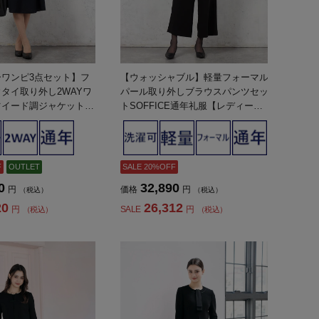
ワンピ3点セット】フ
【ウォッシャブル】軽量フォーマル
タイ取り外し2WAYワ
パール取り外しブラウスパンツセッ
ツイード調ジャケット／
トSOFFICE通年礼服【レディー
ットSOFFICE通年礼服
ス】
ス】
F
OUTLET
SALE 20%OFF
0
32,890
円
価格
円
（税込）
（税込）
20
26,312
円
SALE
円
（税込）
（税込）