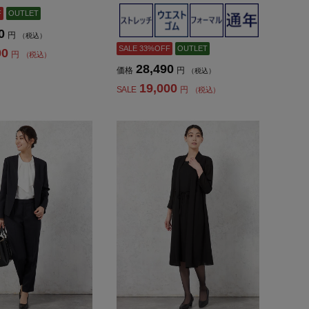
ス】
服【レディース】
F
OUTLET
0
円
（税込）
SALE 33%OFF
OUTLET
00
円
（税込）
28,490
価格
円
（税込）
19,000
SALE
円
（税込）