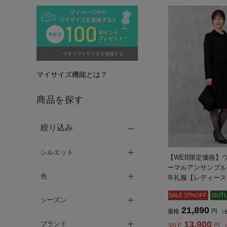
マイサイズ機能とは？
商品を探す
絞り込み
シルエット
【WEB限定価格】
ーマルアンサンブル
色
年礼服【レディース
SALE 37%OFF
OUTL
シーズン
21,890
価格
円
（
13,900
ブランド
SALE
円
（