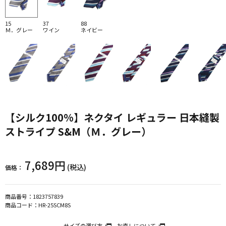
15
37
88
Ｍ．グレー
ワイン
ネイビー
【シルク100%】ネクタイ レギュラー 日本縫製
ストライプ S&M（Ｍ．グレー）
7,689円
(税込)
価格：
商品番号：
1823757839
商品コード：
HR-25SCM8S
サイズの選び方
お直しについて