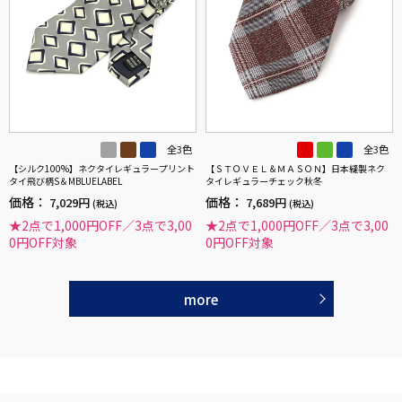
全3色
全3色
【シルク100%】ネクタイレギュラープリント
【ＳＴＯＶＥＬ＆ＭＡＳＯＮ】日本縫製ネク
タイ飛び柄S＆MBLUELABEL
タイレギュラーチェック秋冬
価格：
価格：
7,029円
7,689円
(税込)
(税込)
★2点で1,000円OFF／3点で3,00
★2点で1,000円OFF／3点で3,00
0円OFF対象
0円OFF対象
more