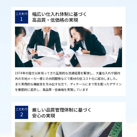
幅広い仕入れ体制に基づく
こだわり
1
高品質・低価格の実現
1974年の設立以来培ってきた圧倒的な流通経路を駆使し、大量仕入れや国内
外の生地メーカー様との共同開発などで素材の低コスト化に成功しました。
また実用的な機能性を生み出す仕立て、ディテールにまで気を配ったデザイン
を徹底的に追求し、高品質・低価格を実現しています
厳しい品質管理体制に基づく
こだわり
2
安心の実現