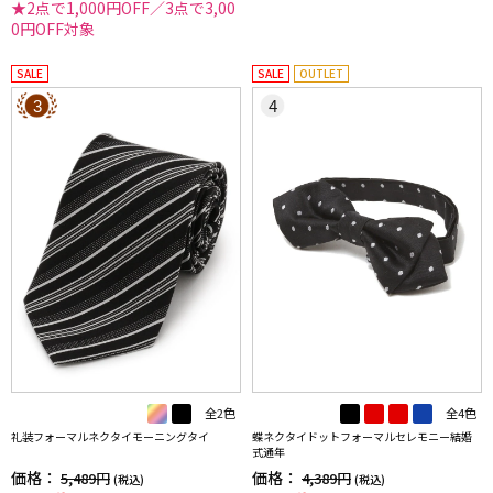
★2点で1,000円OFF／3点で3,00
0円OFF対象
SALE
SALE
OUTLET
3
4
全2色
全4色
礼装フォーマルネクタイモーニングタイ
蝶ネクタイドットフォーマルセレモニー結婚
式通年
価格：
価格：
5,489円
4,389円
(税込)
(税込)