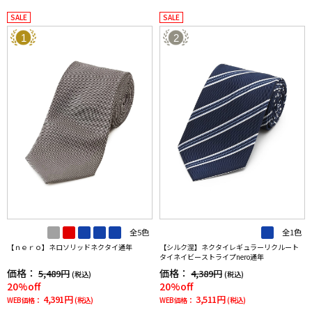
SALE
SALE
1
2
全5色
全1色
【ｎｅｒｏ】ネロソリッドネクタイ通年
【シルク混】ネクタイレギュラーリクルート
タイネイビーストライプnero通年
価格：
価格：
5,489円
4,389円
(税込)
(税込)
20%off
20%off
4,391円
3,511円
WEB価格：
(税込)
WEB価格：
(税込)