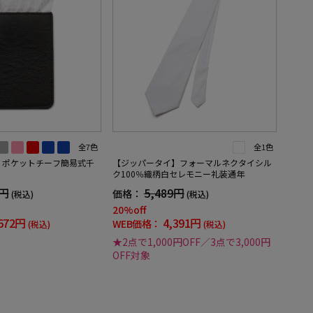
全7色
全1色
】ポケットチーフ簡易式千
【ジッパータイ】フォーマルネクタイシル
ク100％織柄白セレモニー礼装通年
0円
5,489円
価格：
(税込)
(税込)
20%off
672円
4,391円
WEB価格：
(税込)
(税込)
★2点で1,000円OFF／3点で3,000円
OFF対象