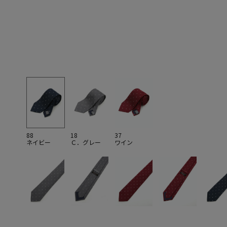
88
18
37
ネイビー
Ｃ．グレー
ワイン