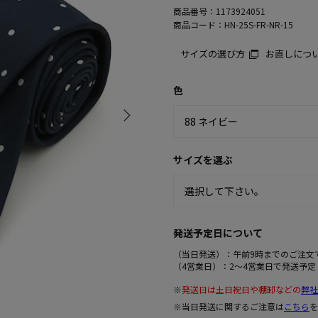
商品番号：
1173924051
商品コード：
HN-25S-FR-NR-15
サイズの選び方
お直しにつ
色
サイズを選ぶ
発送予定日について
（当日発送）：午前9時までのご注文
（4営業日）：2～4営業日で発送予定
※
発送日は土日祝日や棚卸などの
弊社
※当日発送に関するご注意は
こちら
を