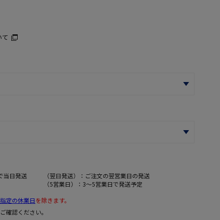
いて
で当日発送
（翌日発送）：ご注文の翌営業日の発送
（5営業日）：3～5営業日で発送予定
指定の休業日
を除きます。
ご確認ください。