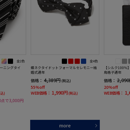
全2色
全4色
ーニングタイ
蝶ネクタイドットフォーマルセレモニー結
【シルク100％
婚式通年
鳥格子通年
4,389円
2,09
価格：
価格：
(税込)
55%off
20%off
1,990円
1,
WEB価格：
WEB価格：
税込)
(税込)
3点で3,000円
more