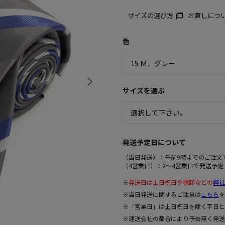
サイズの選び方
お直しにつ
色
サイズを選ぶ
発送予定日について
（当日発送）：午前9時までのご注文
（4営業日）：2～4営業日で発送予定
※
発送日は土日祝日や棚卸などの
弊社
※当日発送に関するご注意は
こちら
を
※「営業日」は土日祝日を除く平日と
※運送会社の都合により予告無く発送