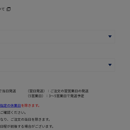
いて
で当日発送
（翌日発送）：ご注文の翌営業日の発送
（5営業日）：3～5営業日で発送予定
指定の休業日
を除きます。
ご確認ください。
なり、ご注文の当日を除きます。
日程が前後する場合がございます。