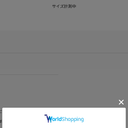
サイズ計測中
ございますが、予めご了承くださいま
部販売価格およびセール内容が異なる場