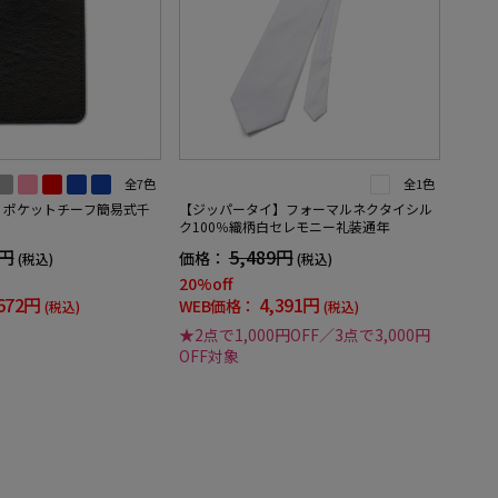
全7色
全1色
】ポケットチーフ簡易式千
【ジッパータイ】フォーマルネクタイシル
ク100％織柄白セレモニー礼装通年
0円
5,489円
価格：
(税込)
(税込)
20%off
672円
4,391円
WEB価格：
(税込)
(税込)
★2点で1,000円OFF／3点で3,000円
OFF対象