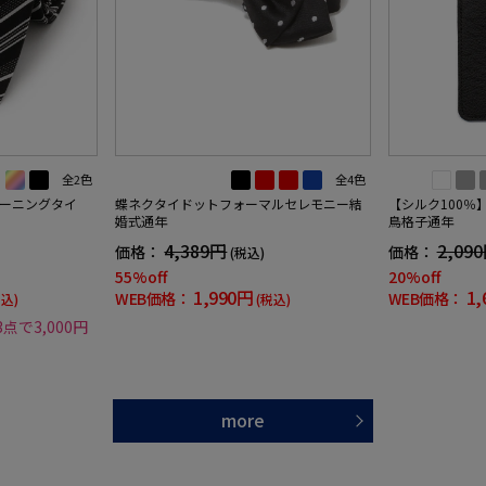
全2色
全4色
ーニングタイ
蝶ネクタイドットフォーマルセレモニー結
【シルク100％
婚式通年
鳥格子通年
4,389円
2,09
価格：
価格：
(税込)
55%off
20%off
1,990円
1,
WEB価格：
WEB価格：
税込)
(税込)
3点で3,000円
more