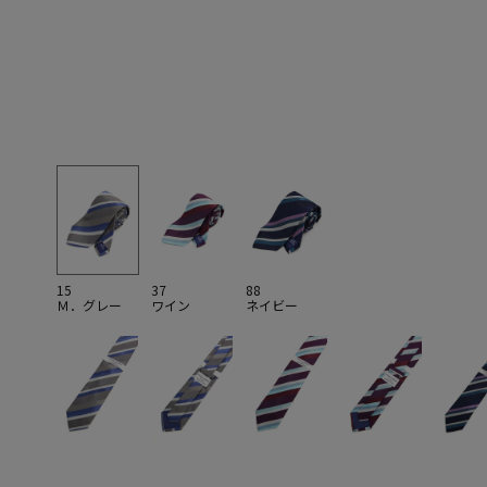
15
37
88
Ｍ．グレー
ワイン
ネイビー