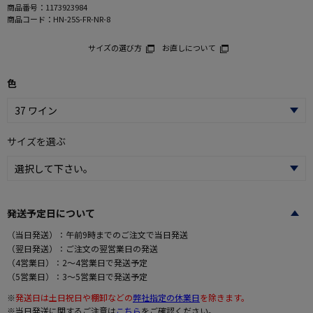
商品番号：
1173923984
商品コード：
HN-25S-FR-NR-8
サイズの選び方
お直しについて
色
サイズを選ぶ
発送予定日について
（当日発送）：午前9時までのご注文で当日発送
（翌日発送）：ご注文の翌営業日の発送
（4営業日）：2～4営業日で発送予定
（5営業日）：3～5営業日で発送予定
※
発送日は土日祝日や棚卸などの
弊社指定の休業日
を除きます。
※当日発送に関するご注意は
こちら
をご確認ください。