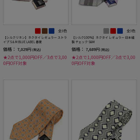
全3色
全3色
【シルクリネン】ネクタイ レギュラー ストラ
【シルク100%】ネクタイ レギュラー 日本縫
イプ S＆M BLUE LABEL 春夏
製 チェック S&M
価格：
価格：
7,029円
7,689円
(税込)
(税込)
★2点で1,000円OFF／3点で3,00
★2点で1,000円OFF／3点で3,00
0円OFF対象
0円OFF対象