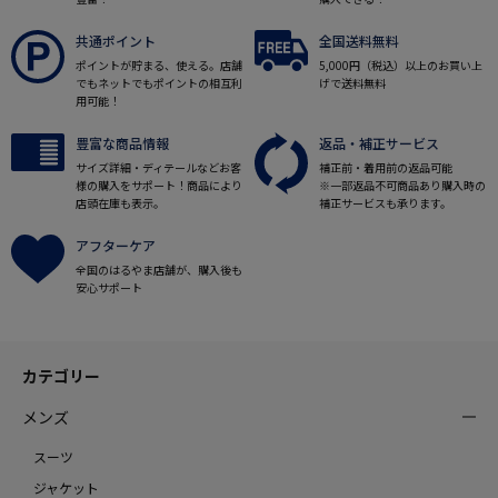
共通ポイント
全国送料無料
ポイントが貯まる、使える。店舗
5,000円（税込）以上のお買い上
でもネットでもポイントの相互利
げで送料無料
用可能！
豊富な商品情報
返品・補正サービス
サイズ詳細・ディテールなどお客
補正前・着用前の返品可能
様の購入をサポート！商品により
※一部返品不可商品あり購入時の
店頭在庫も表示。
補正サービスも承ります。
アフターケア
全国のはるやま店舗が、購入後も
安心サポート
カテゴリー
メンズ
スーツ
ジャケット