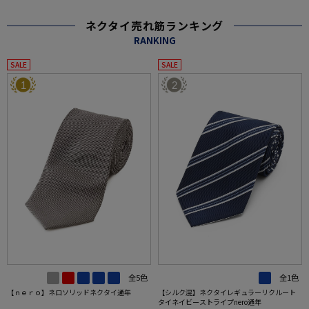
ネクタイ売れ筋ランキング
RANKING
SALE
SALE
1
2
全5色
全1色
【ｎｅｒｏ】ネロソリッドネクタイ通年
【シルク混】ネクタイレギュラーリクルート
タイネイビーストライプnero通年