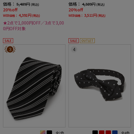
価格：
価格：
5,489円
4,389円
(税込)
(税込)
20%off
20%off
4,391円
3,511円
WEB価格：
(税込)
WEB価格：
(税込)
★2点で1,000円OFF／3点で3,00
0円OFF対象
SALE
SALE
OUTLET
3
4
全2色
全4色