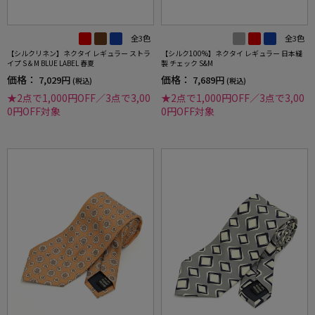
全3色
全3色
【シルクリネン】ネクタイ レギュラー ストラ
【シルク100%】ネクタイ レギュラー 日本縫
イプ S＆M BLUE LABEL 春夏
製 チェック S&M
価格：
価格：
7,029円
7,689円
(税込)
(税込)
★2点で1,000円OFF／3点で3,00
★2点で1,000円OFF／3点で3,00
0円OFF対象
0円OFF対象