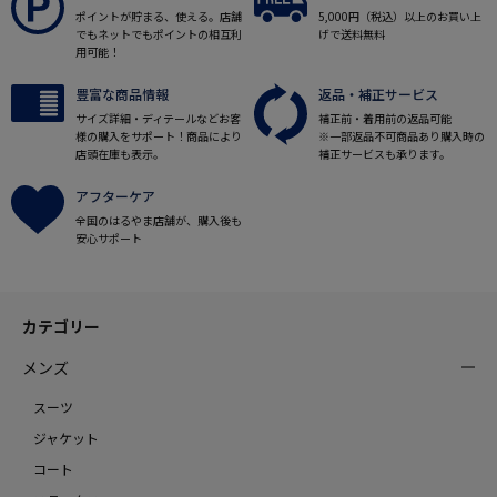
ポイントが貯まる、使える。店舗
5,000円（税込）以上のお買い上
でもネットでもポイントの相互利
げで送料無料
用可能！
豊富な商品情報
返品・補正サービス
サイズ詳細・ディテールなどお客
補正前・着用前の返品可能
様の購入をサポート！商品により
※一部返品不可商品あり購入時の
店頭在庫も表示。
補正サービスも承ります。
アフターケア
全国のはるやま店舗が、購入後も
安心サポート
カテゴリー
メンズ
スーツ
ジャケット
コート