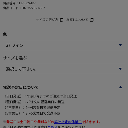
商品番号：
1173924107
商品コード：
HN-25S-FR-NR-7
サイズの選び方
お直しについて
色
サイズを選ぶ
発送予定日について
（当日発送）：午前9時までのご注文で当日発送
（翌日発送）：ご注文の翌営業日の発送
（4営業日）：2～4営業日で発送予定
（5営業日）：3～5営業日で発送予定
※
発送日は土日祝日や棚卸などの
弊社指定の休業日
を除きます。
※当日発送に関するご注意は
こちら
をご確認ください。