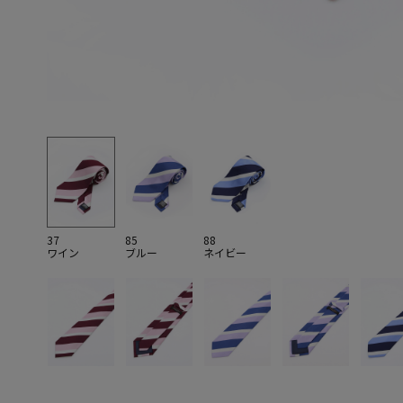
37
85
88
ワイン
ブルー
ネイビー