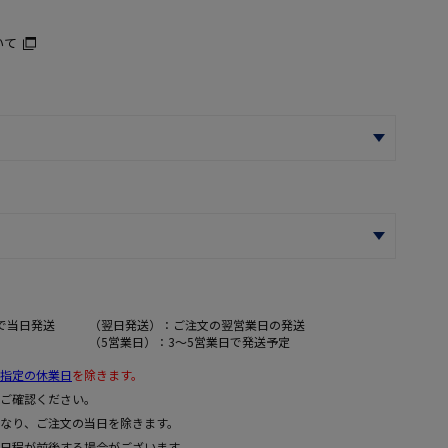
いて
で当日発送
（翌日発送）：ご注文の翌営業日の発送
（5営業日）：3～5営業日で発送予定
指定の休業日
を除きます。
ご確認ください。
なり、ご注文の当日を除きます。
日程が前後する場合がございます。