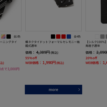
全2色
全4色
ーニングタイ
蝶ネクタイドットフォーマルセレモニー結
【シルク100％
婚式通年
鳥格子通年
4,389円
2,09
価格：
価格：
(税込)
55%off
20%off
1,990円
1,
WEB価格：
WEB価格：
税込)
(税込)
3点で3,000円
more