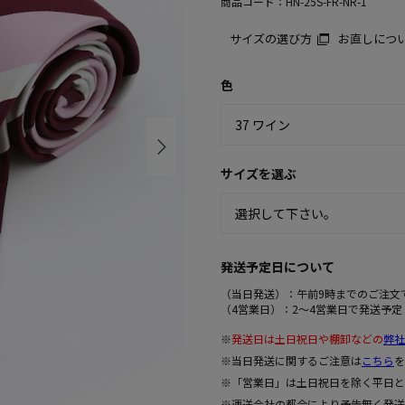
商品コード：
HN-25S-FR-NR-1
サイズの選び方
お直しにつ
色
サイズを選ぶ
発送予定日について
（当日発送）：午前9時までのご注文
（4営業日）：2～4営業日で発送予定
※
発送日は土日祝日や棚卸などの
弊社
※当日発送に関するご注意は
こちら
を
※「営業日」は土日祝日を除く平日と
※運送会社の都合により予告無く発送