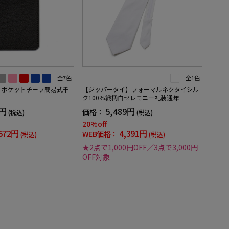
全7色
全1色
】ポケットチーフ簡易式千
【ジッパータイ】フォーマルネクタイシル
ク100％織柄白セレモニー礼装通年
0円
5,489円
価格：
(税込)
(税込)
20%off
672円
4,391円
WEB価格：
(税込)
(税込)
★2点で1,000円OFF／3点で3,000円
OFF対象