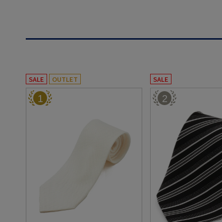
SALE
OUTLET
SALE
1
2