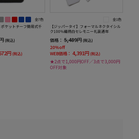
全7色
全1色
】ポケットチーフ簡易式千
【ジッパータイ】フォーマルネクタイシル
ク100％織柄白セレモニー礼装通年
0円
5,489円
価格：
(税込)
(税込)
20%off
672円
4,391円
WEB価格：
(税込)
(税込)
★2点で1,000円OFF／3点で3,000円
OFF対象