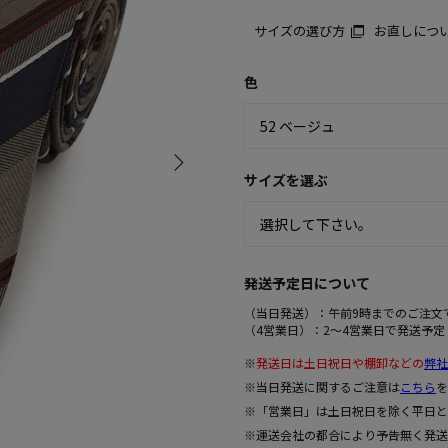
サイズの選び方
お直しにつ
色
サイズを選ぶ
発送予定日について
（当日発送）：午前9時までのご注文
（4営業日）：2～4営業日で発送予定
※
発送日は土日祝日や棚卸などの
弊社
※当日発送に関するご注意は
こちら
を
※「営業日」は土日祝日を除く平日と
※運送会社の都合により予告無く発送