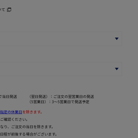
いて
で当日発送
（翌日発送）：ご注文の翌営業日の発送
（5営業日）：3～5営業日で発送予定
指定の休業日
を除きます。
ご確認ください。
なり、ご注文の当日を除きます。
日程が前後する場合がございます。