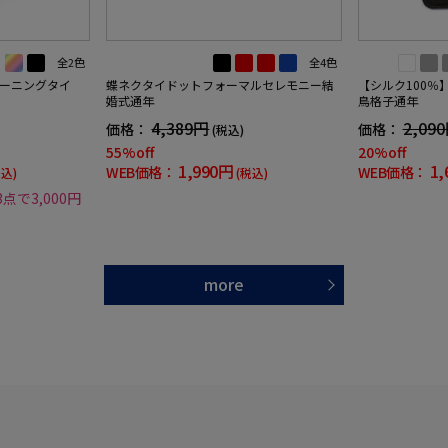
全2色
全4色
ーニングタイ
蝶ネクタイドットフォーマルセレモニー結
【シルク100％
婚式通年
鳥格子通年
4,389円
2,09
価格：
価格：
(税込)
55%off
20%off
1,990円
1,
WEB価格：
WEB価格：
税込)
(税込)
3点で3,000円
more