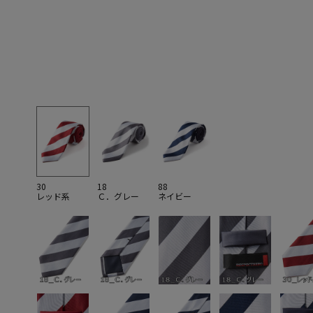
30
18
88
レッド系
Ｃ．グレー
ネイビー