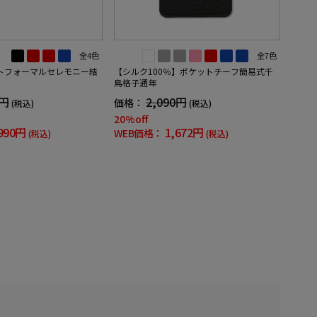
全4色
全7色
トフォーマルセレモニー結
【シルク100％】ポケットチーフ簡易式千
鳥格子通年
9円
2,090円
価格：
(税込)
(税込)
20%off
990円
1,672円
WEB価格：
(税込)
(税込)