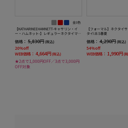
全3色
【KATHARINEEHAMNETT-キャサリン・イ
【フォーマル】ネクタイサ
ー・ハムネット-】レギュラーネクタイマイ
タイI.B.S春夏
クロパターンシルク100%7.5cm巾
5,830円
4,290円
価格：
価格：
(税込)
(税込)
20%off
54%off
4,664円
1,990円
WEB価格：
WEB価格：
(税込)
(
★2点で1,000円OFF／3点で3,000円
OFF対象