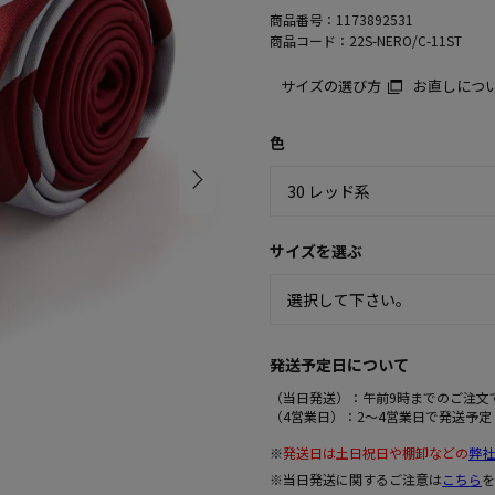
商品番号：
1173892531
商品コード：
22S-NERO/C-11ST
サイズの選び方
お直しにつ
色
サイズを選ぶ
発送予定日について
（当日発送）：午前9時までのご注文
（4営業日）：2～4営業日で発送予定
※
発送日は土日祝日や棚卸などの
弊社
※当日発送に関するご注意は
こちら
を