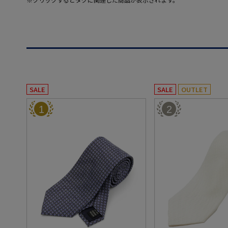
SALE
SALE
OUTLET
1
2