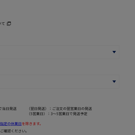
いて
で当日発送
（翌日発送）：ご注文の翌営業日の発送
（5営業日）：3～5営業日で発送予定
指定の休業日
を除きます。
ご確認ください。