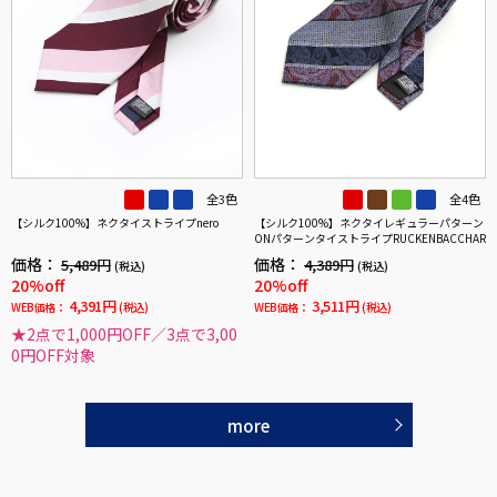
全3色
全4色
【シルク100%】ネクタイストライプnero
【シルク100%】ネクタイレギュラーパターン
ONパターンタイストライプRUCKENBACCHAR
価格：
価格：
5,489円
4,389円
(税込)
(税込)
20%off
20%off
4,391円
3,511円
WEB価格：
(税込)
WEB価格：
(税込)
★2点で1,000円OFF／3点で3,00
0円OFF対象
more