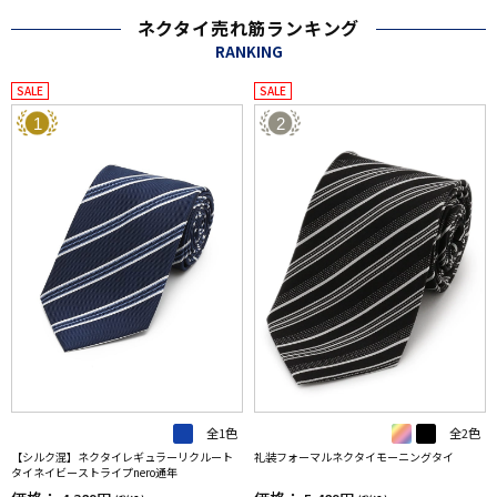
ネクタイ売れ筋ランキング
RANKING
SALE
SALE
1
2
全1色
全2色
【シルク混】ネクタイレギュラーリクルート
礼装フォーマルネクタイモーニングタイ
タイネイビーストライプnero通年