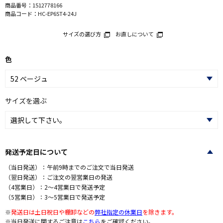
商品番号：
1512778166
商品コード：
HC-EP6ST4-24J
サイズの選び方
お直しについて
色
サイズを選ぶ
発送予定日について
（当日発送）：午前9時までのご注文で当日発送
（翌日発送）：ご注文の翌営業日の発送
（4営業日）：2～4営業日で発送予定
（5営業日）：3～5営業日で発送予定
※
発送日は土日祝日や棚卸などの
弊社指定の休業日
を除きます。
※当日発送に関するご注意は
こちら
をご確認ください。