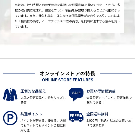
当社は、取引先様との共栄共存を重視した経営姿勢を貫いてきたことから、多
数の取引先に恵まれ、豊富なブランド商品を多数取り揃えることが可能になっ
ています。また、仕入れ先と一体になった商品開発がかのうであり、これによ
り「機能性の高さ」と「ファッション性の高さ」を同時に追求する強みを持っ
ています。
オンラインストアの特長
ONLINE STORE FEATURES
圧倒的な品揃え
お買い得情報満載
大型店限定商品や、特別サイズも
会員限定クーポンや、限定価格で
豊富！
購入できる！
共通ポイント
全国送料無料
ポイントが貯まる、使える。店舗
5,000円（税込）以上のお買い上
でもネットでもポイントの相互利
げで送料無料
用可能！