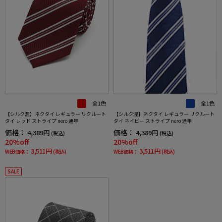
全1色
全1色
【シルク混】ネクタイ レギュラー リクルート
【シルク混】ネクタイ レギュラー リクルート
タイ レッド ストライプ nero 通年
タイ ネイビー ストライプ nero 通年
価格：
価格：
4,389円
4,389円
(税込)
(税込)
20%off
20%off
3,511円
3,511円
WEB価格：
(税込)
WEB価格：
(税込)
SALE