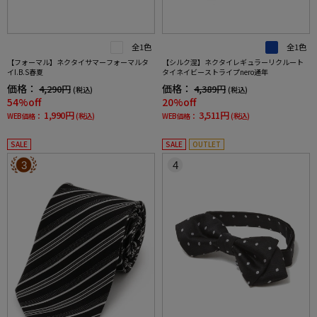
全1色
全1色
【フォーマル】ネクタイサマーフォーマルタ
【シルク混】ネクタイレギュラーリクルート
イI.B.S春夏
タイネイビーストライプnero通年
価格：
価格：
4,290円
4,389円
(税込)
(税込)
54%off
20%off
1,990円
3,511円
WEB価格：
(税込)
WEB価格：
(税込)
SALE
SALE
OUTLET
3
4