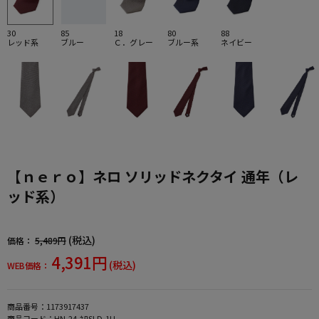
30
85
18
80
88
レッド系
ブルー
Ｃ．グレー
ブルー系
ネイビー
【ｎｅｒｏ】ネロ ソリッドネクタイ 通年（レ
ッド系）
(税込)
価格：
5,489円
4,391円
(税込)
WEB価格：
商品番号：
1173917437
商品コード：
HN-24-ﾈﾛSLD-1U