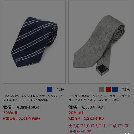
全1色
全3色
【シルク混】ネクタイレギュラーリクルート
【シルク100%】ネクタイレギュラーブライダ
タイネイビーストライプnero通年
ルテイストペイズリーユミカツラ通年
価格：
価格：
4,389円
6,589円
(税込)
(税込)
20%off
20%off
3,511円
5,271円
WEB価格：
(税込)
WEB価格：
(税込)
★2点で1,000円OFF／3点で3,00
0円OFF対象