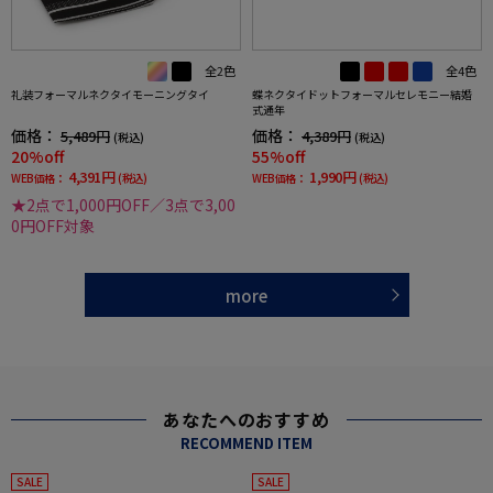
全2色
全4色
礼装フォーマルネクタイモーニングタイ
蝶ネクタイドットフォーマルセレモニー結婚
式通年
価格：
価格：
5,489円
4,389円
(税込)
(税込)
20%off
55%off
4,391円
1,990円
WEB価格：
(税込)
WEB価格：
(税込)
★2点で1,000円OFF／3点で3,00
0円OFF対象
more
あなたへのおすすめ
RECOMMEND ITEM
SALE
SALE