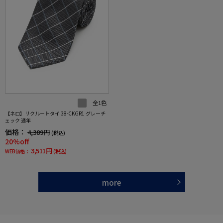
全1色
【ネロ】リクルートタイ 38-CKGR1 グレーチ
ェック 通年
価格：
4,389円
(税込)
20%off
3,511円
WEB価格：
(税込)
more