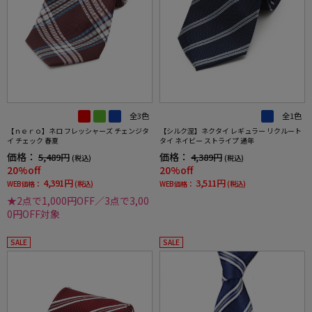
全3色
全1色
【ｎｅｒｏ】ネロ フレッシャーズ チェンジタ
【シルク混】ネクタイ レギュラー リクルート
イ チェック 春夏
タイ ネイビー ストライプ 通年
価格：
価格：
5,489円
4,389円
(税込)
(税込)
20%off
20%off
4,391円
3,511円
WEB価格：
(税込)
WEB価格：
(税込)
★2点で1,000円OFF／3点で3,00
0円OFF対象
SALE
SALE