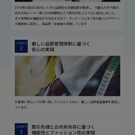
1974年の設立以来培ってきた圧倒的な流通経路を駆使し、大量仕入れや国内
外の生地メーカー様との共同開発などで素材の低コスト化に成功しました。
また実用的な機能性を生み出す仕立て、ディテールにまで気を配ったデザイン
を徹底的に追求し、高品質・低価格を実現しています
厳しい品質管理体制に基づく
こだわり
2
安心の実現
お客様に安心してお買い物していただくために、厳しい品質検査基準を設定し
ています。
取引先様との共栄共存に基づく
こだわり
3
機能性とファッション性の実現