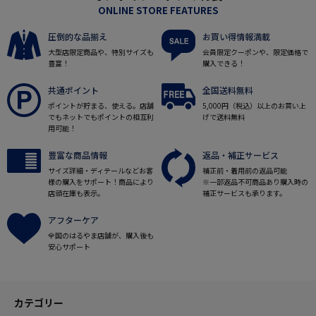
ONLINE STORE FEATURES
圧倒的な品揃え
お買い得情報満載
大型店限定商品や、特別サイズも
会員限定クーポンや、限定価格で
豊富！
購入できる！
共通ポイント
全国送料無料
ポイントが貯まる、使える。店舗
5,000円（税込）以上のお買い上
でもネットでもポイントの相互利
げで送料無料
用可能！
豊富な商品情報
返品・補正サービス
サイズ詳細・ディテールなどお客
補正前・着用前の返品可能
様の購入をサポート！商品により
※一部返品不可商品あり購入時の
店頭在庫も表示。
補正サービスも承ります。
アフターケア
全国のはるやま店舗が、購入後も
安心サポート
カテゴリー