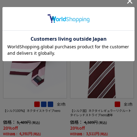
SALE
SALE
全3色
全1色
【シルク100%】ネクタイストライプnero
【シルク混】ネクタイレギュラーリクルート
タイレッドストライプnero通年
価格：
価格：
5,489円
4,389円
(税込)
(税込)
20%off
20%off
4,391円
3,511円
WEB価格：
(税込)
WEB価格：
(税込)