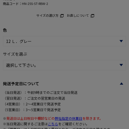
商品コード：
HN-25S-ST-RBW-2
サイズの選び方
お直しについて
色
サイズを選ぶ
発送予定日について
（当日発送）：午前9時までのご注文で当日発送
（翌日発送）：ご注文の翌営業日の発送
（4営業日）：2～4営業日で発送予定
（5営業日）：3～5営業日で発送予定
※
発送日は土日祝日や棚卸などの
弊社指定の休業日
を除きます。
※当日発送に関するご注意は
こちら
をご確認ください。