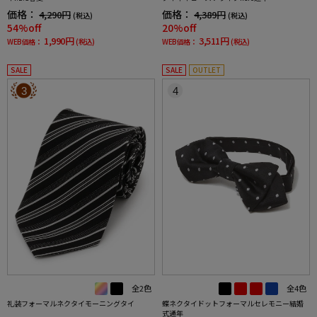
価格：
価格：
4,290円
4,389円
(税込)
(税込)
54%off
20%off
1,990円
3,511円
WEB価格：
(税込)
WEB価格：
(税込)
SALE
SALE
OUTLET
3
4
全2色
全4色
礼装フォーマルネクタイモーニングタイ
蝶ネクタイドットフォーマルセレモニー結婚
式通年