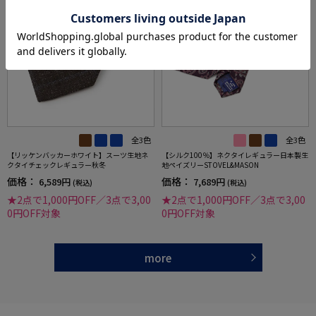
全3色
全3色
【リッケンバッカーホワイト】スーツ生地ネ
【シルク100％】ネクタイレギュラー日本製生
クタイチェックレギュラー秋冬
地ペイズリーSTOVEL&MASON
価格：
価格：
6,589円
7,689円
(税込)
(税込)
★2点で1,000円OFF／3点で3,00
★2点で1,000円OFF／3点で3,00
0円OFF対象
0円OFF対象
more