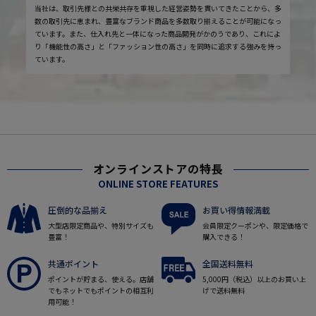
当社は、取引先様との共栄共存を重視した経営姿勢を貫いてきたことから、多
数の取引先に恵まれ、豊富なブランド商品を多数取り揃えることが可能になっ
ています。また、仕入れ先と一体になった商品開発がかのうであり、これによ
り「機能性の高さ」と「ファッション性の高さ」を同時に追求する強みを持っ
ています。
オンラインストアの特長
ONLINE STORE FEATURES
圧倒的な品揃え
お買い得情報満載
大型店限定商品や、特別サイズも
会員限定クーポンや、限定価格で
豊富！
購入できる！
共通ポイント
全国送料無料
ポイントが貯まる、使える。店舗
5,000円（税込）以上のお買い上
でもネットでもポイントの相互利
げで送料無料
用可能！