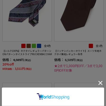
全4色
全1色
【シルク100%】ネクタイレギュラーパターン
【リッケンバッカーホワイト】スーツ生地ネ
ONパターンタイストライプRUCKENBACCHAR
クタイ無地レギュラー秋冬
価格：
価格：
4,389円
6,589円
(税込)
(税込)
20%off
★2点で1,000円OFF／3点で3,00
3,511円
WEB価格：
(税込)
0円OFF対象