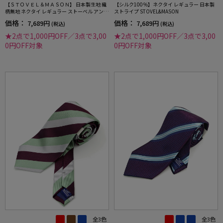
【ＳＴＯＶＥＬ＆ＭＡＳＯＮ】 日本製生地 織
【シルク100％】ネクタイ レギュラー 日本製
柄無地 ネクタイ レギュラー ストーベル アンド
ストライプ STOVEL&MASON
メイソン 春夏
価格：
価格：
7,689円
7,689円
(税込)
(税込)
★2点で1,000円OFF／3点で3,00
★2点で1,000円OFF／3点で3,00
0円OFF対象
0円OFF対象
全3色
全3色