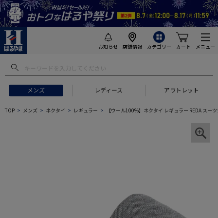
お知らせ
店舗情報
カテゴリー
カート
メニュー
メンズ
レディース
アウトレット
TOP
メンズ
ネクタイ
レギュラー
【ウール100%】ネクタイ レギュラー REDA スーツ生