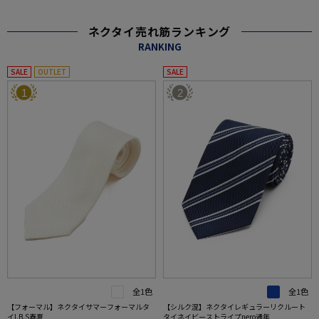
ネクタイ売れ筋ランキング
RANKING
SALE
OUTLET
SALE
1
2
全1色
全1色
【フォーマル】ネクタイサマーフォーマルタ
【シルク混】ネクタイレギュラーリクルート
イI.B.S春夏
タイネイビーストライプnero通年