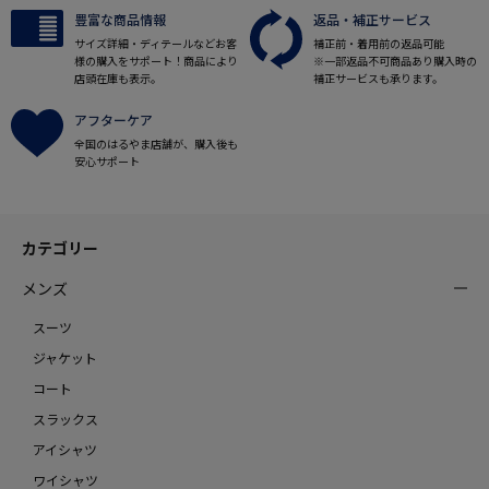
豊富な商品情報
返品・補正サービス
サイズ詳細・ディテールなどお客
補正前・着用前の返品可能
様の購入をサポート！商品により
※一部返品不可商品あり購入時の
店頭在庫も表示。
補正サービスも承ります。
アフターケア
全国のはるやま店舗が、購入後も
安心サポート
カテゴリー
メンズ
スーツ
ジャケット
コート
スラックス
アイシャツ
ワイシャツ