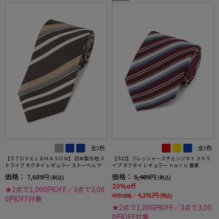
全3色
全3色
【ＳＴＯＶＥＬ＆ＭＡＳＯＮ】 日本製生地 ス
【ネロ】フレッシャーズチェンジタイ ストラ
トライプ ネクタイ レギュラー ストーベル アン
イプ ネクタイ レギュラー ｎｅｒｏ 春夏
ド メイソン 春夏
価格：
価格：
7,689円
5,489円
(税込)
(税込)
20%off
★2点で1,000円OFF／3点で3,00
4,391円
WEB価格：
(税込)
0円OFF対象
★2点で1,000円OFF／3点で3,00
0円OFF対象