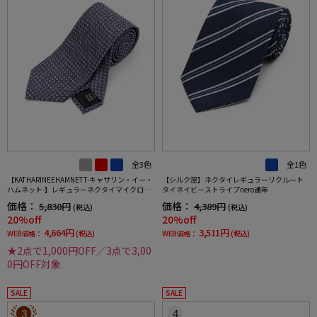
全3色
全1色
【KATHARINEEHAMNETT-キャサリン・イー・
【シルク混】ネクタイレギュラーリクルート
ハムネット-】レギュラーネクタイマイクロパ
タイネイビーストライプnero通年
ターンシルク100%7.5cm巾
価格：
価格：
5,830円
4,389円
(税込)
(税込)
20%off
20%off
4,664円
3,511円
WEB価格：
(税込)
WEB価格：
(税込)
★2点で1,000円OFF／3点で3,00
0円OFF対象
SALE
SALE
3
4