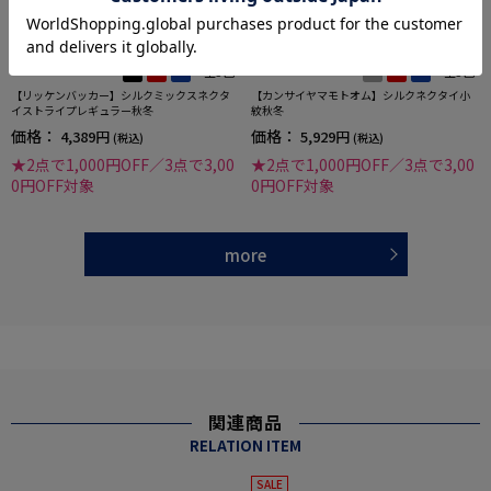
全3色
全3色
【リッケンバッカー】シルクミックスネクタ
【カンサイヤマモトオム】シルクネクタイ小
イストライプレギュラー秋冬
紋秋冬
価格：
価格：
4,389円
5,929円
(税込)
(税込)
★2点で1,000円OFF／3点で3,00
★2点で1,000円OFF／3点で3,00
0円OFF対象
0円OFF対象
more
関連商品
RELATION ITEM
SALE