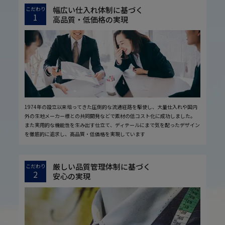
幅広い仕入れ体制に基づく
こだわり
1
高品質・低価格の実現
1974年の設立以来培ってきた圧倒的な流通経路を駆使し、大量仕入れや国内
外の生地メーカー様との共同開発などで素材の低コスト化に成功しました。
また実用的な機能性を生み出す仕立て、ディテールにまで気を配ったデザイン
を徹底的に追求し、高品質・低価格を実現しています
厳しい品質管理体制に基づく
こだわり
2
安心の実現