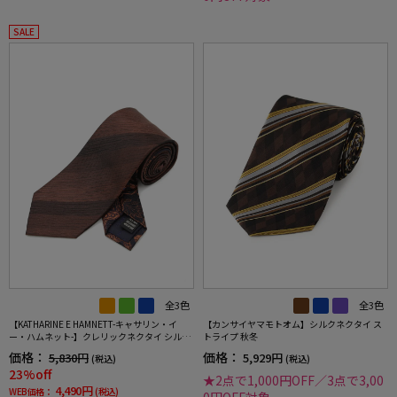
SALE
全3色
全3色
【KATHARINE E HAMNETT-キャサリン・イ
【カンサイヤマモトオム】シルクネクタイ ス
ー・ハムネット-】クレリックネクタイ シルク
トライプ 秋冬
100％ ストライプ×ペイズリー 秋冬
価格：
価格：
5,830円
5,929円
(税込)
(税込)
23%off
★2点で1,000円OFF／3点で3,00
4,490円
WEB価格：
(税込)