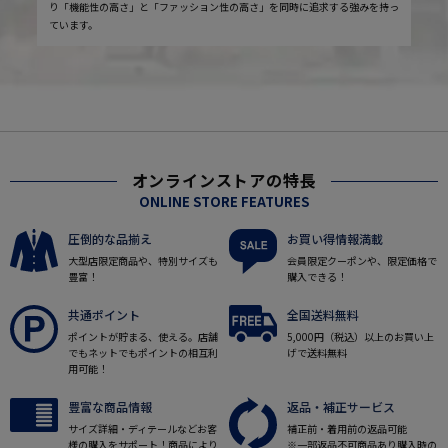
り「機能性の高さ」と「ファッション性の高さ」を同時に追求する強みを持っ
ています。
オンラインストアの特長
ONLINE STORE FEATURES
圧倒的な品揃え
お買い得情報満載
大型店限定商品や、特別サイズも
会員限定クーポンや、限定価格で
豊富！
購入できる！
共通ポイント
全国送料無料
ポイントが貯まる、使える。店舗
5,000円（税込）以上のお買い上
でもネットでもポイントの相互利
げで送料無料
用可能！
豊富な商品情報
返品・補正サービス
サイズ詳細・ディテールなどお客
補正前・着用前の返品可能
様の購入をサポート！商品により
※一部返品不可商品あり購入時の