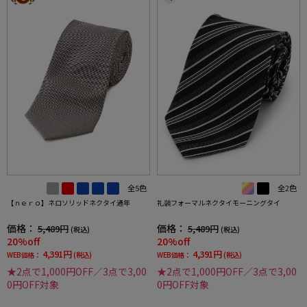
全5色
全2色
【ｎｅｒｏ】ネロソリッドネクタイ通年
礼装フォーマルネクタイモーニングタイ
価格：
価格：
5,489円
5,489円
(税込)
(税込)
20%off
20%off
4,391円
4,391円
WEB価格：
(税込)
WEB価格：
(税込)
★2点で1,000円OFF／3点で3,00
★2点で1,000円OFF／3点で3,00
0円OFF対象
0円OFF対象