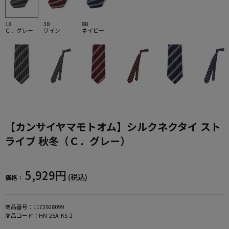
18
38
88
Ｃ．グレー
ワイン
ネイビー
【カンサイヤマモトオム】シルクネクタイ スト
ライプ 秋冬（Ｃ．グレー）
5,929円
(税込)
価格：
商品番号：
1173928099
商品コード：
HN-25A-KS-2