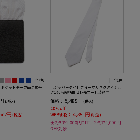
全7色
全1色
】ポケットチーフ簡易式千
【ジッパータイ】フォーマルネクタイシル
ク100％織柄白セレモニー礼装通年
0円
5,489円
価格：
(税込)
(税込)
20%off
672円
4,391円
WEB価格：
(税込)
(税込)
★2点で1,000円OFF／3点で3,000円
OFF対象