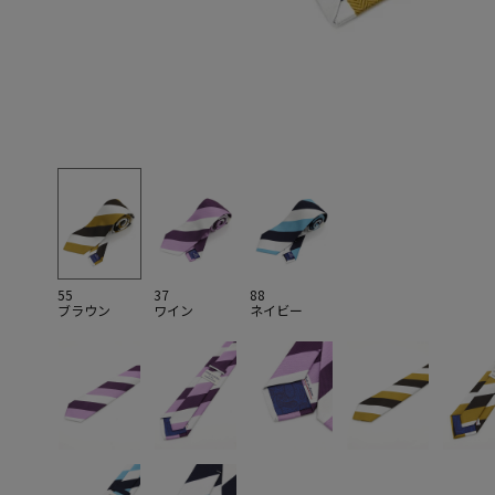
55
37
88
ブラウン
ワイン
ネイビー