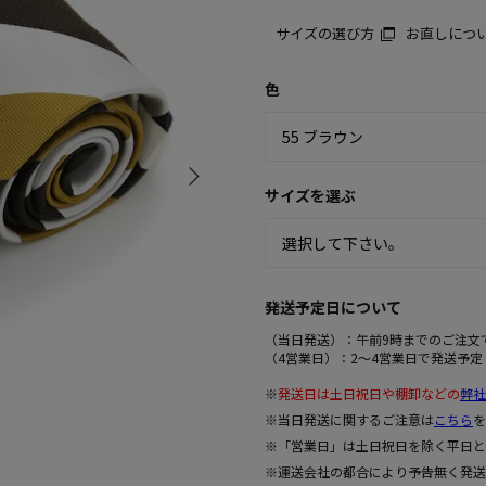
サイズの選び方
お直しにつ
色
サイズを選ぶ
発送予定日について
（当日発送）：午前9時までのご注文
（4営業日）：2～4営業日で発送予定
※
発送日は土日祝日や棚卸などの
弊社
※当日発送に関するご注意は
こちら
を
※「営業日」は土日祝日を除く平日と
※運送会社の都合により予告無く発送