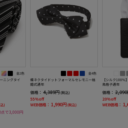
全2色
全4色
ーニングタイ
蝶ネクタイドットフォーマルセレモニー結
【シルク100％
婚式通年
鳥格子通年
4,389円
2,09
価格：
価格：
(税込)
55%off
20%off
1,990円
1,
WEB価格：
WEB価格：
税込)
(税込)
3点で3,000円