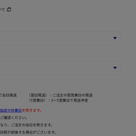
いて
で当日発送
（翌日発送）：ご注文の翌営業日の発送
（5営業日）：3～5営業日で発送予定
指定の休業日
を除きます。
ご確認ください。
なり、ご注文の当日を除きます。
日程が前後する場合がございます。