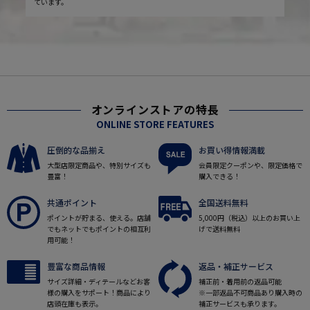
ています。
オンラインストアの特長
ONLINE STORE FEATURES
圧倒的な品揃え
お買い得情報満載
大型店限定商品や、特別サイズも
会員限定クーポンや、限定価格で
豊富！
購入できる！
共通ポイント
全国送料無料
ポイントが貯まる、使える。店舗
5,000円（税込）以上のお買い上
でもネットでもポイントの相互利
げで送料無料
用可能！
豊富な商品情報
返品・補正サービス
サイズ詳細・ディテールなどお客
補正前・着用前の返品可能
様の購入をサポート！商品により
※一部返品不可商品あり購入時の
店頭在庫も表示。
補正サービスも承ります。