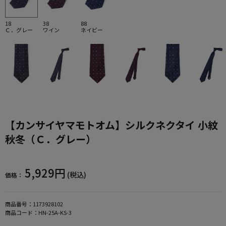
18
38
88
Ｃ．グレー
ワイン
ネイビー
【カンサイヤマモトオム】シルクネクタイ 小紋
秋冬（Ｃ．グレー）
5,929円
(税込)
価格：
商品番号：
1173928102
商品コード：
HN-25A-KS-3