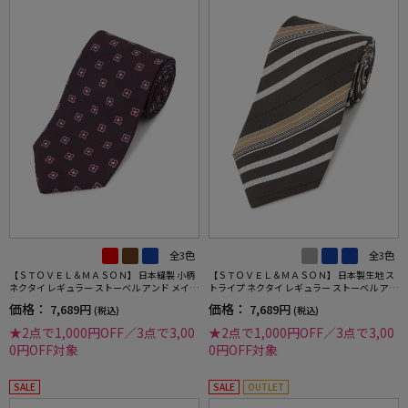
全3色
全3色
【ＳＴＯＶＥＬ＆ＭＡＳＯＮ】 日本縫製 小柄
【ＳＴＯＶＥＬ＆ＭＡＳＯＮ】 日本製生地 ス
ネクタイ レギュラー ストーベル アンド メイソ
トライプ ネクタイ レギュラー ストーベル アン
ン 春夏
ド メイソン 春夏
価格：
価格：
7,689円
7,689円
(税込)
(税込)
★2点で1,000円OFF／3点で3,00
★2点で1,000円OFF／3点で3,00
0円OFF対象
0円OFF対象
SALE
SALE
OUTLET