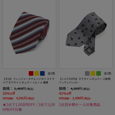
全3色
全3色
【ネロ】フレッシャーズチェンジタイ ストラ
【シルク100%】ネクタイ レギュラー 小紋柄
イプ ネクタイ レギュラー ｎｅｒｏ 春夏
リッケンバッカー
価格：
価格：
5,489円
4,389円
(税込)
(税込)
20%off
43%off
4,391円
2,490円
WEB価格：
(税込)
WEB価格：
(税込)
★2点で1,000円OFF／3点で3,00
2点目半額セール対象商品
0円OFF対象