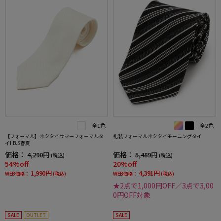
全1色
全2色
【フォーマル】ネクタイサマーフォーマルタ
礼装フォーマルネクタイモーニングタイ
イI.B.S春夏
価格：
価格：
4,290円
5,489円
(税込)
(税込)
54%off
20%off
1,990円
4,391円
WEB価格：
(税込)
WEB価格：
(税込)
★2点で1,000円OFF／3点で3,00
0円OFF対象
SALE
OUTLET
SALE