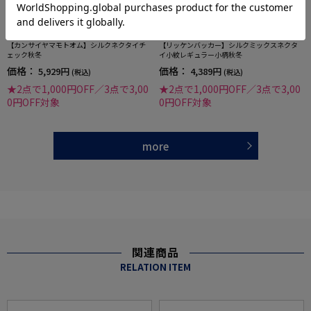
全3色
全3色
【カンサイヤマモトオム】シルクネクタイチ
【リッケンバッカー】シルクミックスネクタ
ェック秋冬
イ小紋レギュラー小柄秋冬
価格：
価格：
5,929円
4,389円
(税込)
(税込)
★2点で1,000円OFF／3点で3,00
★2点で1,000円OFF／3点で3,00
0円OFF対象
0円OFF対象
more
関連商品
RELATION ITEM