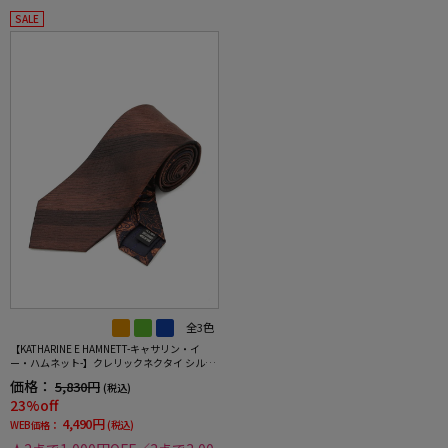
SALE
全3色
【KATHARINE E HAMNETT-キャサリン・イ
ー・ハムネット-】クレリックネクタイ シルク
100％ ストライプ×ペイズリー 秋冬
価格：
5,830円
(税込)
23%off
4,490円
WEB価格：
(税込)