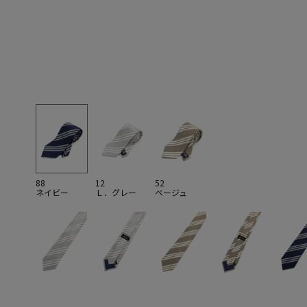
88
12
52
ネイビー
Ｌ．グレー
ベージュ