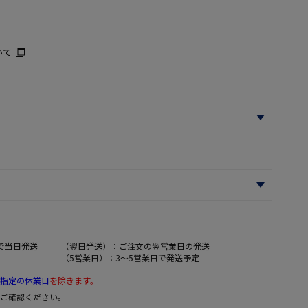
いて
で当日発送
（翌日発送）：ご注文の翌営業日の発送
（5営業日）：3～5営業日で発送予定
指定の休業日
を除きます。
ご確認ください。