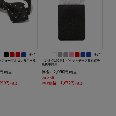
全4色
全7色
トフォーマルセレモニー結
【シルク100％】ポケットチーフ簡易式千
鳥格子通年
9円
2,090円
価格：
(税込)
(税込)
20%off
990円
1,672円
WEB価格：
(税込)
(税込)