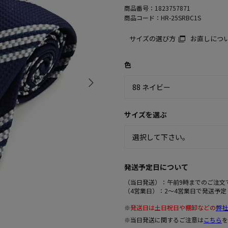
商品番号：
1823757871
商品コード：
HR-25SRBC1S
サイズの選び方
お直しにつ
色
サイズを選ぶ
発送予定日について
（当日発送）：午前9時までのご注文
（4営業日）：2～4営業日で発送予定
※
発送日は土日祝日や棚卸などの
弊社
※当日発送に関するご注意は
こちら
を