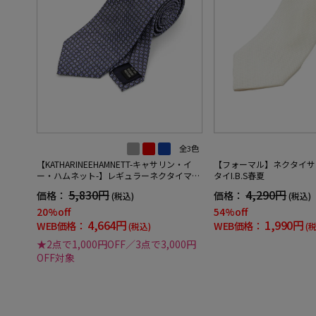
全3色
【KATHARINEEHAMNETT-キャサリン・イ
【フォーマル】ネクタイサ
ー・ハムネット-】レギュラーネクタイマイ
タイI.B.S春夏
クロパターンシルク100%7.5cm巾
5,830円
4,290円
価格：
価格：
(税込)
(税込)
20%off
54%off
4,664円
1,990円
WEB価格：
WEB価格：
(税込)
(
★2点で1,000円OFF／3点で3,000円
OFF対象