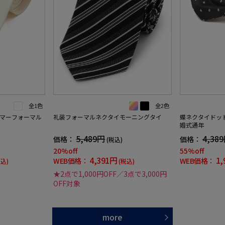
全1色
全2色
マーフォーマル
礼装フォーマルネクタイモーニングタイ
蝶ネクタイドッ
婚式通年
5,489円
4,38
価格：
価格：
(税込)
20%off
55%off
4,391円
1,
WEB価格：
WEB価格：
税込)
(税込)
★2点で1,000円OFF／3点で3,000円
OFF対象
more