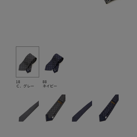
18
88
Ｃ．グレー
ネイビー