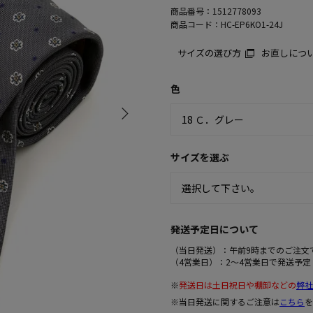
商品番号：
1512778093
商品コード：
HC-EP6KO1-24J
サイズの選び方
お直しにつ
色
サイズを選ぶ
発送予定日について
（当日発送）：午前9時までのご注文
（4営業日）：2～4営業日で発送予定
※
発送日は土日祝日や棚卸などの
弊社
※当日発送に関するご注意は
こちら
を