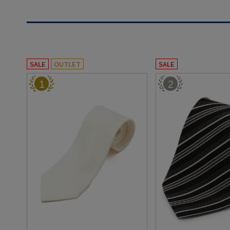
SALE
OUTLET
SALE
1
2