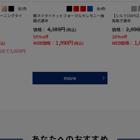
全2色
全4色
ーニングタイ
蝶ネクタイドットフォーマルセレモニー結
【シルク100％
婚式通年
鳥格子通年
4,389円
2,09
価格：
価格：
(税込)
55%off
20%off
1,990円
1,
WEB価格：
WEB価格：
税込)
(税込)
3点で3,000円
more
あなたへのおすすめ