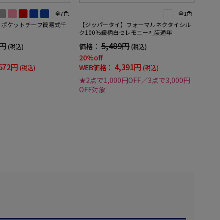
全7色
全1色
】ポケットチーフ簡易式千
【ジッパータイ】フォーマルネクタイシル
ク100％織柄白セレモニー礼装通年
0円
5,489円
価格：
(税込)
(税込)
20%off
672円
4,391円
WEB価格：
(税込)
(税込)
★2点で1,000円OFF／3点で3,000円
OFF対象