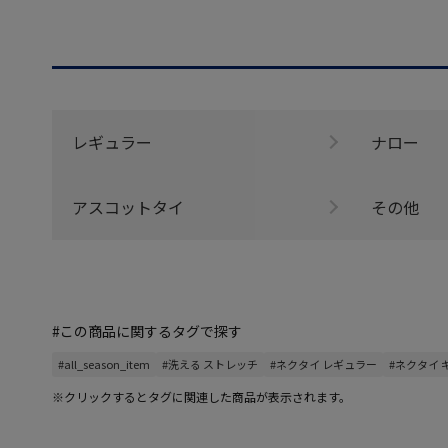
レギュラー
ナロー
アスコットタイ
その他
#この商品に関するタグで探す
#all_season_item
#洗える ストレッチ
#ネクタイ レギュラー
#ネクタイ
※クリックするとタグに関連した商品が表示されます。