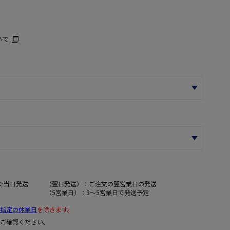
いて
で当日発送
（翌日発送）：ご注文の翌営業日の発送
（5営業日）：3～5営業日で発送予定
指定の休業日
を除きます。
ご確認ください。