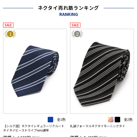
ネクタイ売れ筋ランキング
RANKING
SALE
SALE
1
2
全1色
全2色
【シルク混】ネクタイレギュラーリクルート
礼装フォーマルネクタイモーニングタイ
タイネイビーストライプnero通年