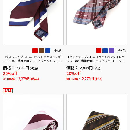
全3色
全3色
【ウォッシャブル】エコペットネクタイレギ
【ウォッシャブル】エコペットネクタイレギ
ュラー再生繊維使用ストライプハントレーク
ュラー再生繊維使用チェックハントレークラ
ラブ通年
ブ通年
価格：
価格：
2,849円
2,849円
(税込)
(税込)
20%off
20%off
2,279円
2,279円
WEB価格：
(税込)
WEB価格：
(税込)
SALE