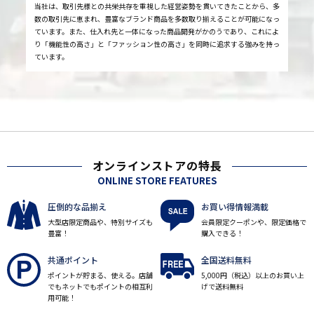
当社は、取引先様との共栄共存を重視した経営姿勢を貫いてきたことから、多
数の取引先に恵まれ、豊富なブランド商品を多数取り揃えることが可能になっ
ています。また、仕入れ先と一体になった商品開発がかのうであり、これによ
り「機能性の高さ」と「ファッション性の高さ」を同時に追求する強みを持っ
ています。
オンラインストアの特長
ONLINE STORE FEATURES
圧倒的な品揃え
お買い得情報満載
大型店限定商品や、特別サイズも
会員限定クーポンや、限定価格で
豊富！
購入できる！
共通ポイント
全国送料無料
ポイントが貯まる、使える。店舗
5,000円（税込）以上のお買い上
でもネットでもポイントの相互利
げで送料無料
用可能！