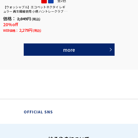
全2色
【ウォッシャブル】エコペットネクタイ レギ
ュラー 再生繊維使用 小柄 ハントレークラブ 通
年
価格：
2,849円
(税込)
20%off
2,279円
WEB価格：
(税込)
more
OFFICIAL SNS