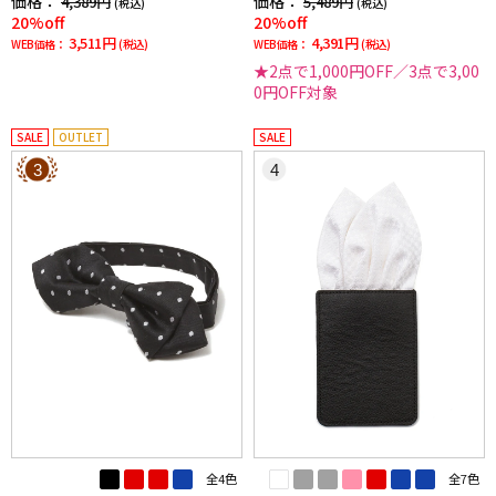
価格：
価格：
4,389円
5,489円
(税込)
(税込)
20%off
20%off
3,511円
4,391円
WEB価格：
(税込)
WEB価格：
(税込)
★2点で1,000円OFF／3点で3,00
0円OFF対象
SALE
OUTLET
SALE
3
4
全4色
全7色