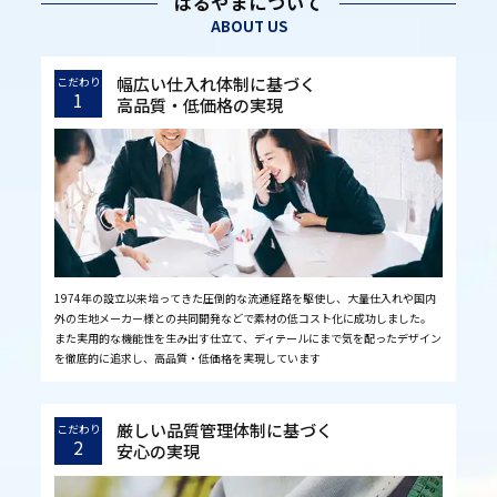
はるやまについて
ABOUT US
幅広い仕入れ体制に基づく
こだわり
1
高品質・低価格の実現
1974年の設立以来培ってきた圧倒的な流通経路を駆使し、大量仕入れや国内
外の生地メーカー様との共同開発などで素材の低コスト化に成功しました。
また実用的な機能性を生み出す仕立て、ディテールにまで気を配ったデザイン
を徹底的に追求し、高品質・低価格を実現しています
厳しい品質管理体制に基づく
こだわり
2
安心の実現