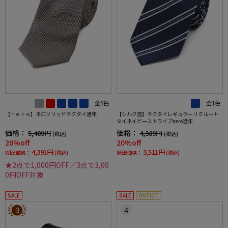
全5色
全1色
【ｎｅｒｏ】ネロソリッドネクタイ通年
【シルク混】ネクタイレギュラーリクルート
タイネイビーストライプnero通年
価格：
価格：
5,489円
4,389円
(税込)
(税込)
20%off
20%off
4,391円
3,511円
WEB価格：
(税込)
WEB価格：
(税込)
★2点で1,000円OFF／3点で3,00
0円OFF対象
SALE
SALE
OUTLET
3
4