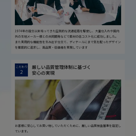
1974年の設立以来培ってきた圧倒的な流通経路を駆使し、大量仕入れや国内
外の生地メーカー様との共同開発などで素材の低コスト化に成功しました。
また実用的な機能性を生み出す仕立て、ディテールにまで気を配ったデザイン
を徹底的に追求し、高品質・低価格を実現しています
厳しい品質管理体制に基づく
こだわり
2
安心の実現
お客様に安心してお買い物していただくために、厳しい品質検査基準を設定し
ています。