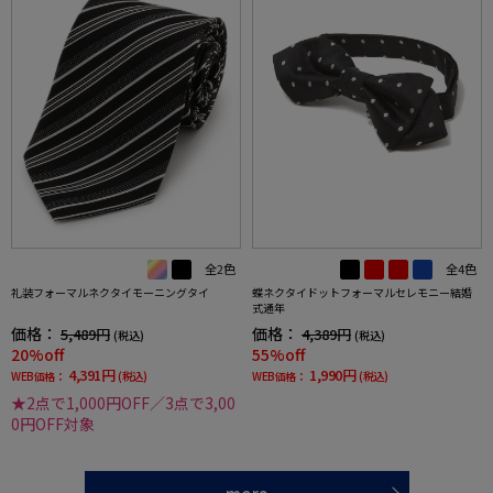
全2色
全4色
礼装フォーマルネクタイモーニングタイ
蝶ネクタイドットフォーマルセレモニー結婚
式通年
価格：
価格：
5,489円
4,389円
(税込)
(税込)
20%off
55%off
4,391円
1,990円
WEB価格：
(税込)
WEB価格：
(税込)
★2点で1,000円OFF／3点で3,00
0円OFF対象