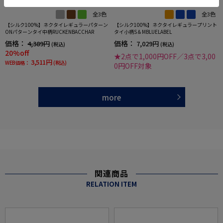
全3色
全3色
【シルク100%】ネクタイレギュラーパターン
【シルク100%】ネクタイレギュラープリント
ONパターンタイ中柄RUCKENBACCHAR
タイ小柄S＆MBLUELABEL
価格：
価格：
4,389円
7,029円
(税込)
(税込)
20%off
★2点で1,000円OFF／3点で3,00
3,511円
WEB価格：
(税込)
0円OFF対象
more
関連商品
RELATION ITEM