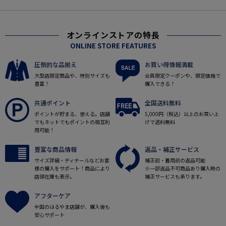
オンラインストアの特長
ONLINE STORE FEATURES
圧倒的な品揃え
お買い得情報満載
大型店限定商品や、特別サイズも
会員限定クーポンや、限定価格で
豊富！
購入できる！
共通ポイント
全国送料無料
ポイントが貯まる、使える。店舗
5,000円（税込）以上のお買い上
でもネットでもポイントの相互利
げで送料無料
用可能！
豊富な商品情報
返品・補正サービス
サイズ詳細・ディテールなどお客
補正前・着用前の返品可能
様の購入をサポート！商品により
※一部返品不可商品あり購入時の
店頭在庫も表示。
補正サービスも承ります。
アフターケア
全国のはるやま店舗が、購入後も
安心サポート