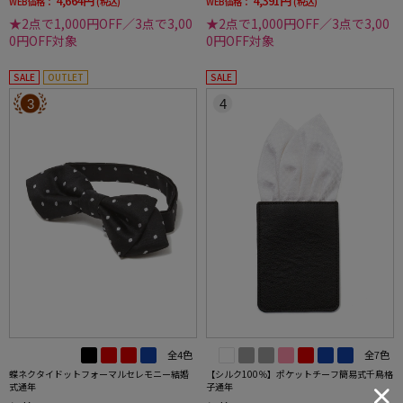
4,664円
4,391円
WEB価格：
(税込)
WEB価格：
(税込)
★2点で1,000円OFF／3点で3,00
★2点で1,000円OFF／3点で3,00
0円OFF対象
0円OFF対象
SALE
OUTLET
SALE
3
4
全4色
全7色
蝶ネクタイドットフォーマルセレモニー結婚
【シルク100％】ポケットチーフ簡易式千鳥格
式通年
子通年