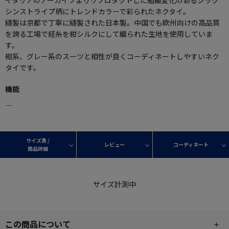
シンストライプ柄にトレンドカラーで彩られたネクタイ。
縫製は京都で丁寧に縫製された日本製。中国でも欧州向けの高品質
を誇る工場で経糸を紺シルクにして織られた生地を使用していま
す。
紺系、グレー系のスーツと相性が良くコーディネートしやすいネク
タイです。
機能
―
サイズ表 /
レビュー
コーディネート
商品詳細
サイズ計測中
この商品について