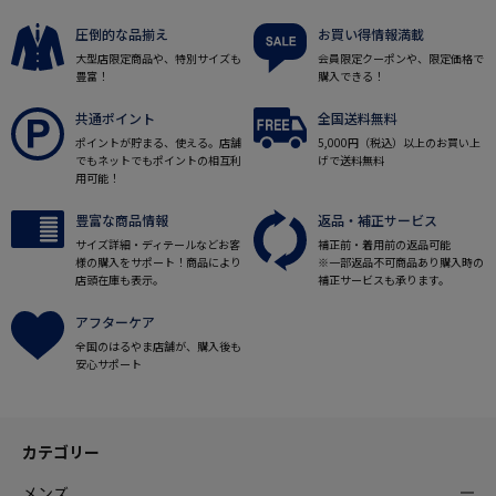
圧倒的な品揃え
お買い得情報満載
大型店限定商品や、特別サイズも
会員限定クーポンや、限定価格で
豊富！
購入できる！
共通ポイント
全国送料無料
ポイントが貯まる、使える。店舗
5,000円（税込）以上のお買い上
でもネットでもポイントの相互利
げで送料無料
用可能！
豊富な商品情報
返品・補正サービス
サイズ詳細・ディテールなどお客
補正前・着用前の返品可能
様の購入をサポート！商品により
※一部返品不可商品あり購入時の
店頭在庫も表示。
補正サービスも承ります。
アフターケア
全国のはるやま店舗が、購入後も
安心サポート
カテゴリー
メンズ