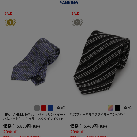
RANKING
SALE
SALE
1
2
全3色
全2色
【KATHARINEEHAMNETT-キャサリン・イー・
礼装フォーマルネクタイモーニングタイ
ハムネット-】レギュラーネクタイマイクロパ
ターンシルク100%7.5cm巾
価格：
価格：
5,830円
5,489円
(税込)
(税込)
20%off
20%off