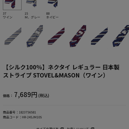
37
15
88
ワイン
Ｍ．グレー
ネイビー
【シルク100％】ネクタイ レギュラー 日本製
ストライプ STOVEL&MASON（ワイン）
7,689円
(税込)
価格：
商品番号：
1823756581
商品コード：
HR-24SJM10S
サイズの選び方
お直しについて