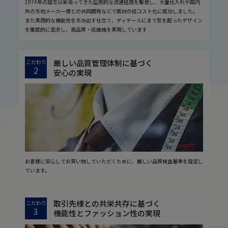
1974年の設立以来培ってきた圧倒的な流通経路を駆使し、大量仕入れや国内
外の生地メーカー様との共同開発などで素材の低コスト化に成功しました。
また実用的な機能性を生み出す仕立て、ディテールにまで気を配ったデザイン
を徹底的に追求し、高品質・低価格を実現しています
厳しい品質管理体制に基づく
こだわり
2
安心の実現
お客様に安心してお買い物していただくために、厳しい品質検査基準を設定し
ています。
取引先様との共栄共存に基づく
こだわり
3
機能性とファッション性の実現