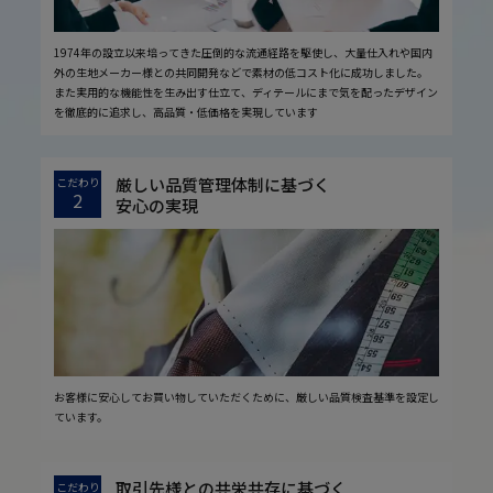
1974年の設立以来培ってきた圧倒的な流通経路を駆使し、大量仕入れや国内
外の生地メーカー様との共同開発などで素材の低コスト化に成功しました。
また実用的な機能性を生み出す仕立て、ディテールにまで気を配ったデザイン
を徹底的に追求し、高品質・低価格を実現しています
厳しい品質管理体制に基づく
こだわり
2
安心の実現
お客様に安心してお買い物していただくために、厳しい品質検査基準を設定し
ています。
取引先様との共栄共存に基づく
こだわり