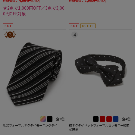
4,664円
1,990円
WEB価格：
(税込)
WEB価格：
(税込)
★2点で1,000円OFF／3点で3,00
0円OFF対象
SALE
SALE
OUTLET
3
4
全2色
全4色
礼装フォーマルネクタイモーニングタイ
蝶ネクタイドットフォーマルセレモニー結婚
式通年