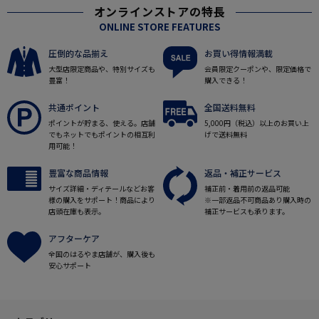
オンラインストアの特長
ONLINE STORE FEATURES
圧倒的な品揃え
お買い得情報満載
大型店限定商品や、特別サイズも
会員限定クーポンや、限定価格で
豊富！
購入できる！
共通ポイント
全国送料無料
ポイントが貯まる、使える。店舗
5,000円（税込）以上のお買い上
でもネットでもポイントの相互利
げで送料無料
用可能！
豊富な商品情報
返品・補正サービス
サイズ詳細・ディテールなどお客
補正前・着用前の返品可能
様の購入をサポート！商品により
※一部返品不可商品あり購入時の
店頭在庫も表示。
補正サービスも承ります。
アフターケア
全国のはるやま店舗が、購入後も
安心サポート