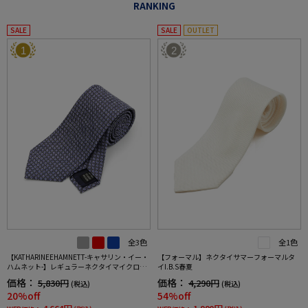
RANKING
SALE
SALE
OUTLET
1
2
全3色
全1色
【KATHARINEEHAMNETT-キャサリン・イー・
【フォーマル】ネクタイサマーフォーマルタ
ハムネット-】レギュラーネクタイマイクロパ
イI.B.S春夏
ターンシルク100%7.5cm巾
価格：
価格：
5,830円
4,290円
(税込)
(税込)
20%off
54%off