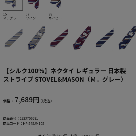
15
37
88
Ｍ．グレー
ワイン
ネイビー
【シルク100％】ネクタイ レギュラー 日本製
ストライプ STOVEL&MASON（Ｍ．グレー）
7,689円
(税込)
価格：
商品番号：
1823756581
商品コード：
HR-24SJM10S
サイズの選び方
お直しについて