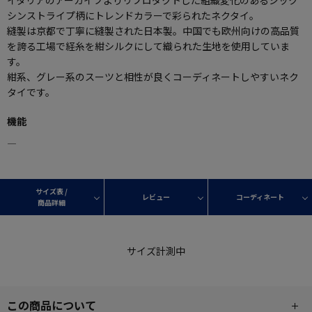
シンストライプ柄にトレンドカラーで彩られたネクタイ。
縫製は京都で丁寧に縫製された日本製。中国でも欧州向けの高品質
を誇る工場で経糸を紺シルクにして織られた生地を使用していま
す。
紺系、グレー系のスーツと相性が良くコーディネートしやすいネク
タイです。
機能
―
サイズ表 /
レビュー
コーディネート
商品詳細
サイズ計測中
この商品について