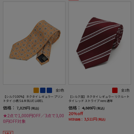
全3色
全1色
【シルク100%】ネクタイ レギュラー プリン
【シルク混】ネクタイ レギュラー リクルート
トタイ 小柄 S＆M BLUE LABEL
タイ レッド ストライプ nero 通年
価格：
価格：
7,029円
4,389円
(税込)
(税込)
20%off
★2点で1,000円OFF／3点で3,00
3,511円
WEB価格：
(税込)
0円OFF対象
SALE