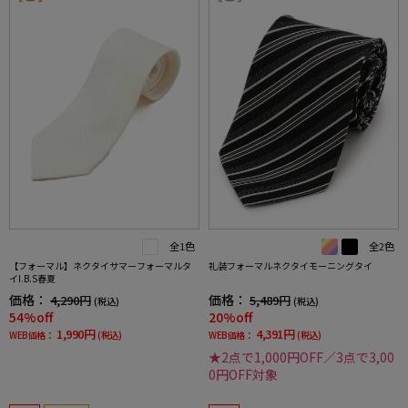
全1色
全2色
【フォーマル】ネクタイサマーフォーマルタ
礼装フォーマルネクタイモーニングタイ
イI.B.S春夏
価格：
価格：
4,290円
5,489円
(税込)
(税込)
54%off
20%off
1,990円
4,391円
WEB価格：
(税込)
WEB価格：
(税込)
★2点で1,000円OFF／3点で3,00
0円OFF対象