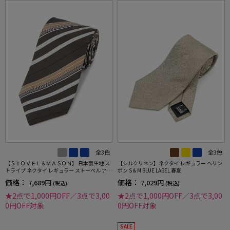
全3色
全3色
【ＳＴＯＶＥＬ＆ＭＡＳＯＮ】 日本製生地 ス
【シルクリネン】ネクタイ レギュラー ヘリン
トライプ ネクタイ レギュラー ストーベル アン
ボン S＆M BLUE LABEL 春夏
ド メイソン 春夏
価格：
価格：
7,689円
7,029円
(税込)
(税込)
★2点で1,000円OFF／3点で3,00
★2点で1,000円OFF／3点で3,00
0円OFF対象
0円OFF対象
SALE