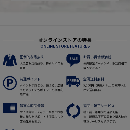
オンラインストアの特長
ONLINE STORE FEATURES
圧倒的な品揃え
お買い得情報満載
大型店限定商品や、特別サイズも
会員限定クーポンや、限定価格で
豊富！
購入できる！
共通ポイント
全国送料無料
ポイントが貯まる、使える。店舗
5,000円（税込）以上のお買い上
でもネットでもポイントの相互利
げで送料無料
用可能！
豊富な商品情報
返品・補正サービス
サイズ詳細・ディテールなどお客
補正前・着用前の返品可能
様の購入をサポート！商品により
※一部返品不可商品あり購入時の
店頭在庫も表示。
補正サービスも承ります。