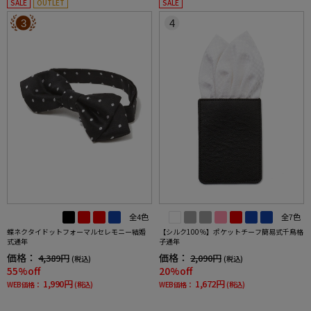
SALE
OUTLET
SALE
3
4
全4色
全7色
蝶ネクタイドットフォーマルセレモニー結婚
【シルク100％】ポケットチーフ簡易式千鳥格
式通年
子通年
価格：
価格：
4,389円
2,090円
(税込)
(税込)
55%off
20%off
1,990円
1,672円
WEB価格：
(税込)
WEB価格：
(税込)