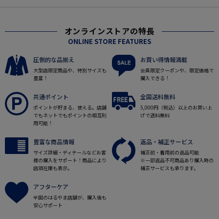
オンラインストアの特長
ONLINE STORE FEATURES
圧倒的な品揃え
お買い得情報満載
大型店限定商品や、特別サイズも
会員限定クーポンや、限定価格で
豊富！
購入できる！
共通ポイント
全国送料無料
ポイントが貯まる、使える。店舗
5,000円（税込）以上のお買い上
でもネットでもポイントの相互利
げで送料無料
用可能！
豊富な商品情報
返品・補正サービス
サイズ詳細・ディテールなどお客
補正前・着用前の返品可能
様の購入をサポート！商品により
※一部返品不可商品あり購入時の
店頭在庫も表示。
補正サービスも承ります。
アフターケア
全国のはるやま店舗が、購入後も
安心サポート