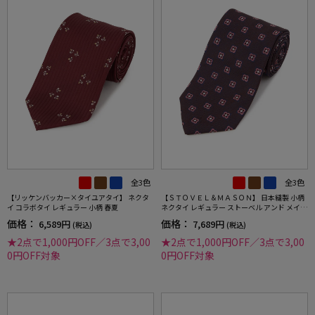
全3色
全3色
【リッケンバッカー×タイユアタイ】 ネクタ
【ＳＴＯＶＥＬ＆ＭＡＳＯＮ】 日本縫製 小柄
イ コラボタイ レギュラー 小柄 春夏
ネクタイ レギュラー ストーベル アンド メイソ
ン 春夏
価格：
価格：
6,589円
7,689円
(税込)
(税込)
★2点で1,000円OFF／3点で3,00
★2点で1,000円OFF／3点で3,00
0円OFF対象
0円OFF対象