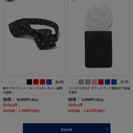
全4色
全7色
蝶ネクタイドットフォーマルセレモニー結婚
【シルク100％】ポケットチーフ簡易式千鳥格
式通年
子通年
価格：
価格：
4,389円
2,090円
(税込)
(税込)
55%off
20%off
1,990円
1,672円
WEB価格：
(税込)
WEB価格：
(税込)
more