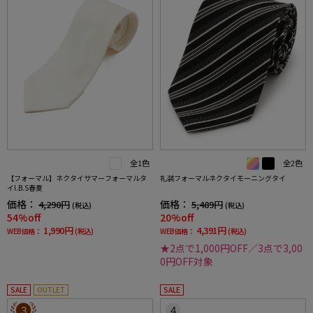
全1色
全2色
【フォーマル】ネクタイサマーフォーマルタ
礼装フォーマルネクタイモーニングタイ
イI.B.S春夏
価格：
価格：
4,290円
5,489円
(税込)
(税込)
54%off
20%off
1,990円
4,391円
WEB価格：
(税込)
WEB価格：
(税込)
★2点で1,000円OFF／3点で3,00
0円OFF対象
SALE
OUTLET
SALE
3
4