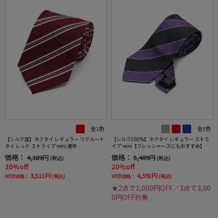
全1色
全3色
【シルク混】ネクタイ レギュラー リクルート
【シルク100%】ネクタイ レギュラー ストラ
タイ レッド ストライプ nero 通年
イプ nero【フレッシャーズにもおすすめ】
価格：
価格：
4,389円
5,489円
(税込)
(税込)
20%off
20%off
3,511円
4,391円
WEB価格：
(税込)
WEB価格：
(税込)
★2点で1,000円OFF／3点で3,00
0円OFF対象