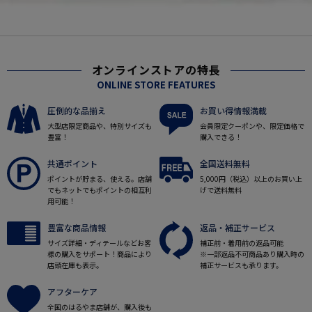
オンラインストアの特長
ONLINE STORE FEATURES
圧倒的な品揃え
お買い得情報満載
大型店限定商品や、特別サイズも
会員限定クーポンや、限定価格で
豊富！
購入できる！
共通ポイント
全国送料無料
ポイントが貯まる、使える。店舗
5,000円（税込）以上のお買い上
でもネットでもポイントの相互利
げで送料無料
用可能！
豊富な商品情報
返品・補正サービス
サイズ詳細・ディテールなどお客
補正前・着用前の返品可能
様の購入をサポート！商品により
※一部返品不可商品あり購入時の
店頭在庫も表示。
補正サービスも承ります。
アフターケア
全国のはるやま店舗が、購入後も