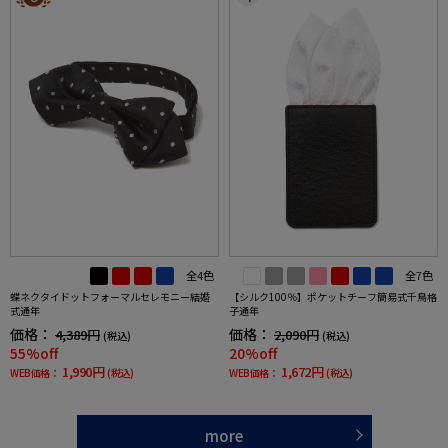
全4色
全7色
蝶ネクタイドットフォーマルセレモニー結婚
【シルク100％】ポケットチーフ簡易式千鳥格
式通年
子通年
価格：
価格：
4,389円
2,090円
(税込)
(税込)
55%off
20%off
1,990円
1,672円
WEB価格：
(税込)
WEB価格：
(税込)
more