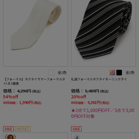
全1色
全2色
【フォーマル】ネクタイサマーフォーマルタ
礼装フォーマルネクタイモーニングタイ
イI.B.S春夏
価格：
価格：
4,290円
5,489円
(税込)
(税込)
54%off
20%off
1,990円
4,391円
WEB価格：
(税込)
WEB価格：
(税込)
★2点で1,000円OFF／3点で3,00
0円OFF対象
SALE
OUTLET
SALE
3
4