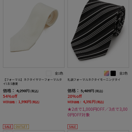
全1色
全2色
【フォーマル】ネクタイサマーフォーマルタ
礼装フォーマルネクタイモーニングタイ
イI.B.S春夏
価格：
価格：
4,290円
5,489円
(税込)
(税込)
54%off
20%off
1,990円
4,391円
WEB価格：
(税込)
WEB価格：
(税込)
★2点で1,000円OFF／3点で3,00
0円OFF対象
SALE
OUTLET
SALE