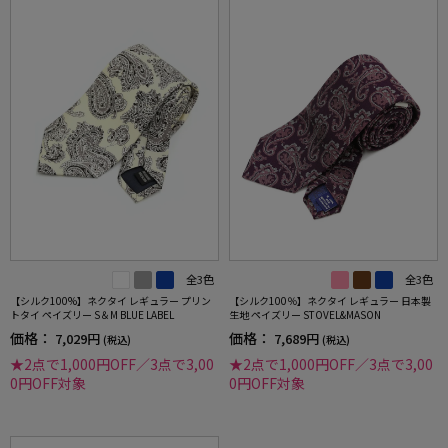
全3色
全3色
【シルク100%】ネクタイ レギュラー プリン
【シルク100％】ネクタイ レギュラー 日本製
トタイ ペイズリー S＆M BLUE LABEL
生地 ペイズリー STOVEL&MASON
価格：
価格：
7,029円
7,689円
(税込)
(税込)
★2点で1,000円OFF／3点で3,00
★2点で1,000円OFF／3点で3,00
0円OFF対象
0円OFF対象