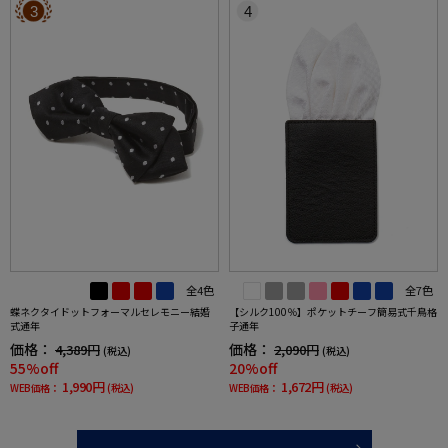
3
4
全4色
全7色
蝶ネクタイドットフォーマルセレモニー結婚
【シルク100％】ポケットチーフ簡易式千鳥格
式通年
子通年
価格：
価格：
4,389円
2,090円
(税込)
(税込)
55%off
20%off
1,990円
1,672円
WEB価格：
(税込)
WEB価格：
(税込)