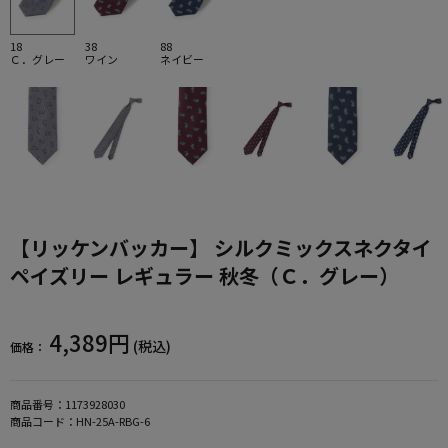
18
38
88
Ｃ．グレー
ワイン
ネイビー
【リッケンバッカー】 シルクミックスネクタイ
ペイズリー レギュラー 秋冬（Ｃ．グレー）
4,389円
(税込)
価格：
商品番号：
1173928030
商品コード：
HN-25A-RBG-6