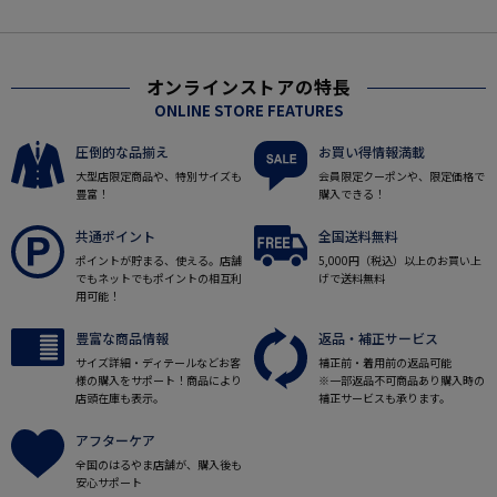
オンラインストアの特長
ONLINE STORE FEATURES
圧倒的な品揃え
お買い得情報満載
大型店限定商品や、特別サイズも
会員限定クーポンや、限定価格で
豊富！
購入できる！
共通ポイント
全国送料無料
ポイントが貯まる、使える。店舗
5,000円（税込）以上のお買い上
でもネットでもポイントの相互利
げで送料無料
用可能！
豊富な商品情報
返品・補正サービス
サイズ詳細・ディテールなどお客
補正前・着用前の返品可能
様の購入をサポート！商品により
※一部返品不可商品あり購入時の
店頭在庫も表示。
補正サービスも承ります。
アフターケア
全国のはるやま店舗が、購入後も
安心サポート