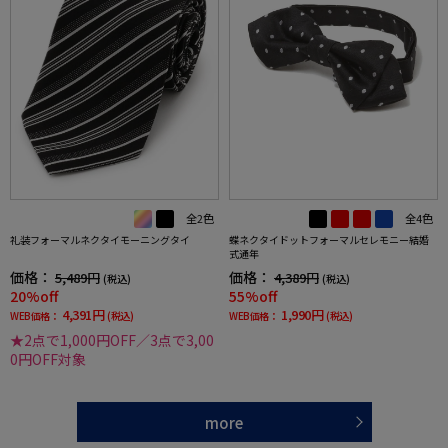
全2色
全4色
礼装フォーマルネクタイモーニングタイ
蝶ネクタイドットフォーマルセレモニー結婚
式通年
価格：
価格：
5,489円
4,389円
(税込)
(税込)
20%off
55%off
4,391円
1,990円
WEB価格：
(税込)
WEB価格：
(税込)
★2点で1,000円OFF／3点で3,00
0円OFF対象
more