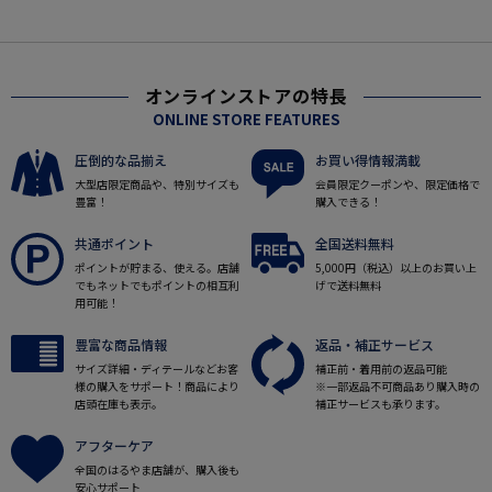
オンラインストアの特長
ONLINE STORE FEATURES
圧倒的な品揃え
お買い得情報満載
大型店限定商品や、特別サイズも
会員限定クーポンや、限定価格で
豊富！
購入できる！
共通ポイント
全国送料無料
ポイントが貯まる、使える。店舗
5,000円（税込）以上のお買い上
でもネットでもポイントの相互利
げで送料無料
用可能！
豊富な商品情報
返品・補正サービス
サイズ詳細・ディテールなどお客
補正前・着用前の返品可能
様の購入をサポート！商品により
※一部返品不可商品あり購入時の
店頭在庫も表示。
補正サービスも承ります。
アフターケア
全国のはるやま店舗が、購入後も
安心サポート