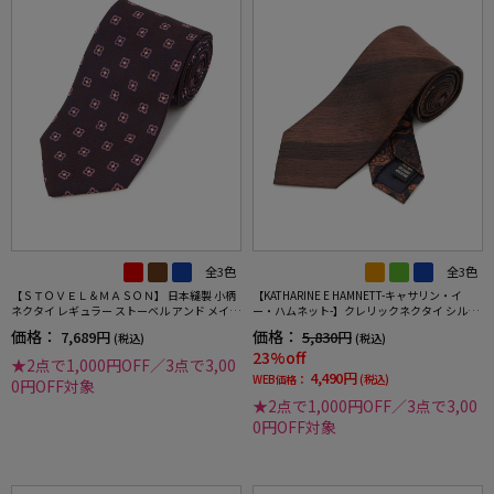
全3色
全3色
【ＳＴＯＶＥＬ＆ＭＡＳＯＮ】 日本縫製 小柄
【KATHARINE E HAMNETT-キャサリン・イ
ネクタイ レギュラー ストーベル アンド メイソ
ー・ハムネット-】クレリックネクタイ シルク
ン 春夏
100％ ストライプ×ペイズリー 秋冬
価格：
価格：
7,689円
5,830円
(税込)
(税込)
23%off
★2点で1,000円OFF／3点で3,00
4,490円
WEB価格：
(税込)
0円OFF対象
★2点で1,000円OFF／3点で3,00
0円OFF対象