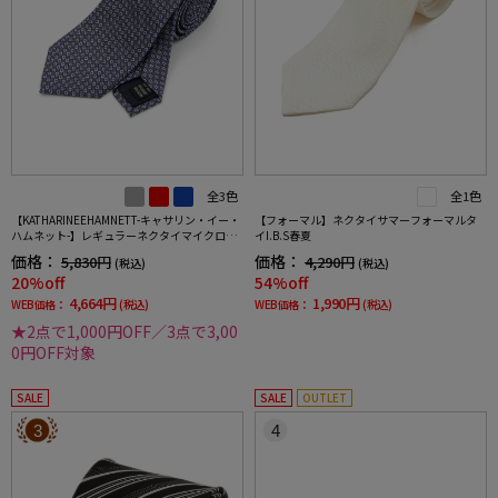
全3色
全1色
【KATHARINEEHAMNETT-キャサリン・イー・
【フォーマル】ネクタイサマーフォーマルタ
ハムネット-】レギュラーネクタイマイクロパ
イI.B.S春夏
ターンシルク100%7.5cm巾
価格：
価格：
5,830円
4,290円
(税込)
(税込)
20%off
54%off
4,664円
1,990円
WEB価格：
(税込)
WEB価格：
(税込)
★2点で1,000円OFF／3点で3,00
0円OFF対象
SALE
SALE
OUTLET
3
4