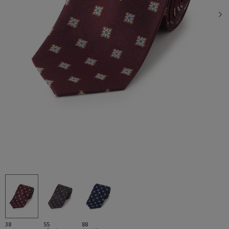
38
55
88