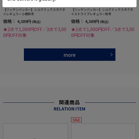
全3色
全3色
【リッケンバッカー】シルクミックスネクタ
【リッケンバッカー】シルクミックスネクタ
イレギュラー小柄秋冬
イストライプレギュラー秋冬
価格：
価格：
4,389円
4,389円
(税込)
(税込)
★2点で1,000円OFF／3点で3,00
★2点で1,000円OFF／3点で3,00
0円OFF対象
0円OFF対象
more
関連商品
RELATION ITEM
SALE