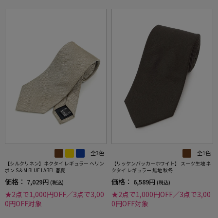
全3色
全1色
【シルクリネン】ネクタイ レギュラー ヘリン
【リッケンバッカーホワイト】 スーツ生地 ネ
ボン S＆M BLUE LABEL 春夏
クタイ レギュラー 無地 秋冬
価格：
価格：
7,029円
6,589円
(税込)
(税込)
★2点で1,000円OFF／3点で3,00
★2点で1,000円OFF／3点で3,00
0円OFF対象
0円OFF対象