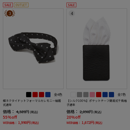
SALE
OUTLET
SALE
3
4
全4色
全7色
蝶ネクタイドットフォーマルセレモニー結婚
【シルク100％】ポケットチーフ簡易式千鳥格
式通年
子通年
価格：
価格：
4,389円
2,090円
(税込)
(税込)
55%off
20%off
1,990円
1,672円
WEB価格：
(税込)
WEB価格：
(税込)