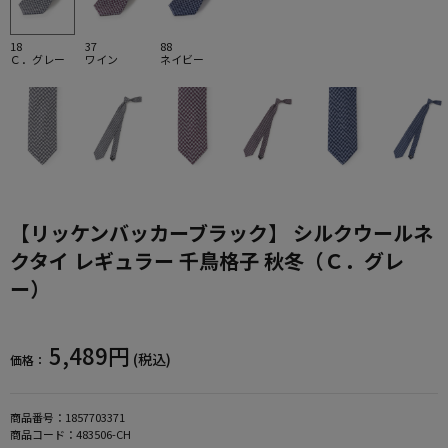
18
37
88
Ｃ．グレー
ワイン
ネイビー
【リッケンバッカーブラック】 シルクウールネ
クタイ レギュラー 千鳥格子 秋冬（Ｃ．グレ
ー）
5,489円
(税込)
価格：
商品番号：
1857703371
商品コード：
483506-CH