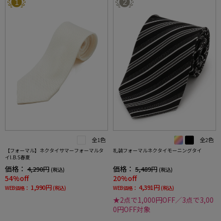
1
2
全1色
全2色
【フォーマル】ネクタイサマーフォーマルタ
礼装フォーマルネクタイモーニングタイ
イI.B.S春夏
価格：
価格：
4,290円
5,489円
(税込)
(税込)
54%off
20%off
1,990円
4,391円
WEB価格：
(税込)
WEB価格：
(税込)
★2点で1,000円OFF／3点で3,00
0円OFF対象