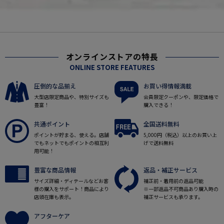
オンラインストアの特長
ONLINE STORE FEATURES
圧倒的な品揃え
お買い得情報満載
大型店限定商品や、特別サイズも
会員限定クーポンや、限定価格で
豊富！
購入できる！
共通ポイント
全国送料無料
ポイントが貯まる、使える。店舗
5,000円（税込）以上のお買い上
でもネットでもポイントの相互利
げで送料無料
用可能！
豊富な商品情報
返品・補正サービス
サイズ詳細・ディテールなどお客
補正前・着用前の返品可能
様の購入をサポート！商品により
※一部返品不可商品あり購入時の
店頭在庫も表示。
補正サービスも承ります。
アフターケア