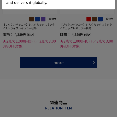
全3色
全3色
【リッケンバッカー】シルクミックスネクタ
【リッケンバッカー】シルクミックスネクタ
イストライプレギュラー秋冬
イチェックレギュラー秋冬
価格：
価格：
4,389円
4,389円
(税込)
(税込)
★2点で1,000円OFF／3点で3,00
★2点で1,000円OFF／3点で3,00
0円OFF対象
0円OFF対象
more
関連商品
RELATION ITEM