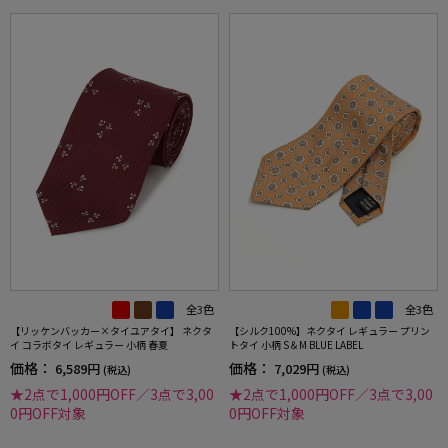
全3色
全3色
【リッケンバッカー×タイユアタイ】 ネクタ
【シルク100%】ネクタイ レギュラー プリン
イ コラボタイ レギュラー 小柄 春夏
トタイ 小柄 S＆M BLUE LABEL
価格：
価格：
6,589円
7,029円
(税込)
(税込)
★2点で1,000円OFF／3点で3,00
★2点で1,000円OFF／3点で3,00
0円OFF対象
0円OFF対象