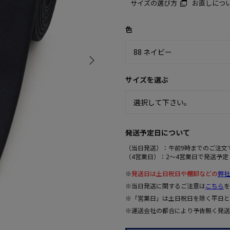
サイズの選び方
お直しにつ
色
サイズを選ぶ
発送予定日について
（当日発送）：午前9時までのご注文
（4営業日）：2～4営業日で発送予定
※
発送日は土日祝日や棚卸などの
弊社
※当日発送に関するご注意は
こちら
を
※「営業日」は土日祝日を除く平日と
※運送会社の都合により予告無く発送