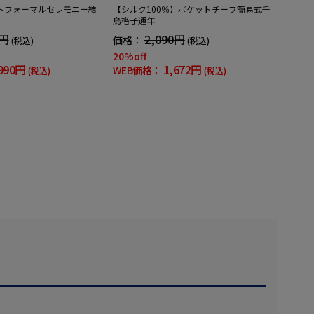
トフォーマルセレモニー結
【シルク100％】ポケットチーフ簡易式千
鳥格子通年
9円
2,090円
価格：
(税込)
(税込)
20%off
990円
1,672円
WEB価格：
(税込)
(税込)