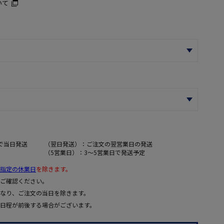
いて
で当日発送
（翌日発送）：ご注文の翌営業日の発送
（5営業日）：3～5営業日で発送予定
指定の休業日
を除きます。
ご確認ください。
なり、ご注文の当日を除きます。
日程が前後する場合がございます。