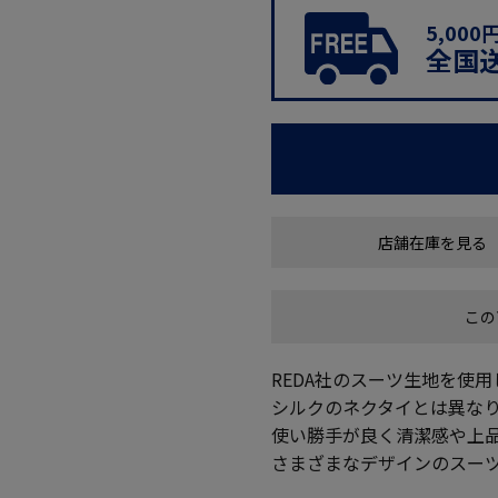
5,00
全国
店舗在庫を見る
この
REDA社のスーツ生地を使
シルクのネクタイとは異な
使い勝手が良く清潔感や上
さまざまなデザインのスー