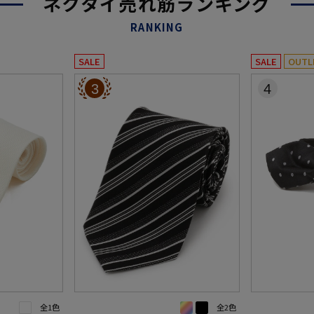
ネクタイ売れ筋ランキング
RANKING
SALE
SALE
OUTL
3
4
全1色
全2色