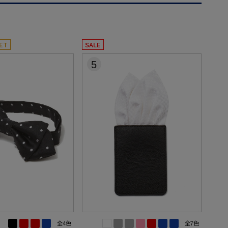
ET
SALE
5
全4色
全7色