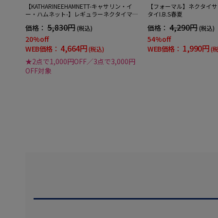
【KATHARINEEHAMNETT-キャサリン・イ
【フォーマル】ネクタイサ
ー・ハムネット-】レギュラーネクタイマイ
タイI.B.S春夏
クロパターンシルク100%7.5cm巾
5,830円
4,290円
価格：
価格：
(税込)
(税込)
20%off
54%off
4,664円
1,990円
WEB価格：
WEB価格：
(税込)
(
★2点で1,000円OFF／3点で3,000円
OFF対象