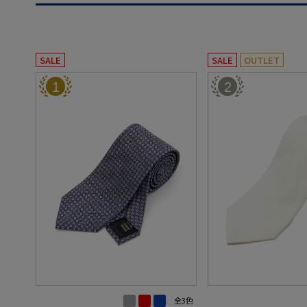
SALE
SALE
OUTLET
1
2
全3色