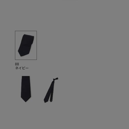
88
ネイビー