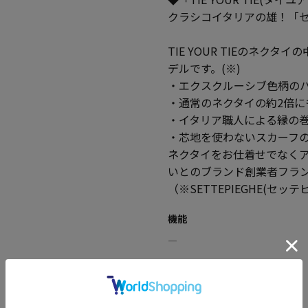
クラシコイタリアの雄！「
TIE YOUR TIEのネクタ
デルです。(※)
・エクスクルーシブ色柄のハ
・通常のネクタイの約2倍に
・イタリア職人による縁の
・芯地を使わないスカーフ
ネクタイをお仕着せでなく
いとのブランド創業者フラ
（※SETTEPIEGHE(セ
機能
―