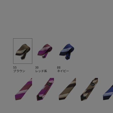
55
30
88
ブラウン
レッド系
ネイビー