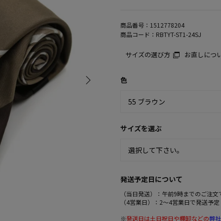
商品番号：
1512778204
商品コード：
RBTYT-ST1-24SJ
サイズの選び方
お直しにつ
色
サイズを選ぶ
発送予定日について
（当日発送）：午前9時までのご注文
（4営業日）：2～4営業日で発送予定
※
発送日は土日祝日や棚卸などの
弊社