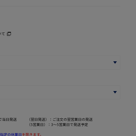
いて
で当日発送
（翌日発送）：ご注文の翌営業日の発送
（5営業日）：3～5営業日で発送予定
指定の休業日
を除きます。