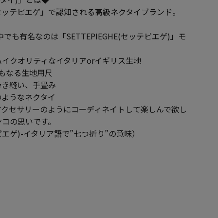
セッテピエゲ」で認知される高級ネクタイブランド。
イの中でも有名なのは「SETTEPIEGHE(セッテピエゲ)」モ
イクオリティなイタリアorイギリス生地
もなる生地用尺
巻き縫い、手畳み
のようなネクタイ
アクセサリーのようにコーディネイトして楽しんで欲し
ンコの思いです。
ッテピエゲ)-イタリア語で”七つ折り”の意味）