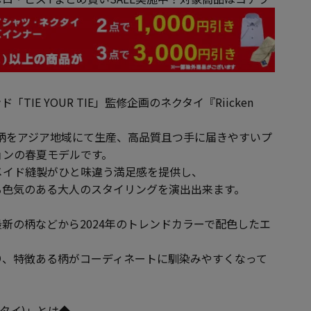
IE YOUR TIE」監修企画のネクタイ『Riicken
。
による色柄をアジア地域にて生産、高品質且つ手に届きやすいプ
ョンの春夏モデルです。
メイド縫製がひと味違う満足感を提供し、
る色気のある大人のスタイリングを演出出来ます。
新の柄などから2024年のトレンドカラーで配色したエ
り、特徴ある柄がコーディネートに馴染みやすくなって
ユアタイ)」とは◆