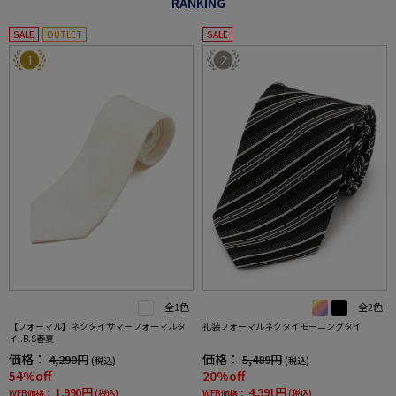
RANKING
SALE
OUTLET
SALE
1
2
全1色
全2色
【フォーマル】ネクタイサマーフォーマルタ
礼装フォーマルネクタイモーニングタイ
イI.B.S春夏
価格：
価格：
4,290円
5,489円
(税込)
(税込)
54%off
20%off
1,990円
4,391円
WEB価格：
(税込)
WEB価格：
(税込)