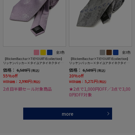
全3色
全3色
【RiickenBacchar×TIEYOURTIEcollection】
【RiickenBacchar×TIEYOURTIEcollection】
リッケンバッカー×タイユアタイネクタイシ
リッケンバッカー×タイユアタイネクタイレ
ルク100%小柄
ギュラーシルク100%ストライプRUCKENBAC
価格：
価格：
6,589円
6,589円
(税込)
(税込)
CHAR
55%off
20%off
2,990円
5,271円
WEB価格：
(税込)
WEB価格：
(税込)
2点目半額セール対象商品
★2点で1,000円OFF／3点で3,00
0円OFF対象
more