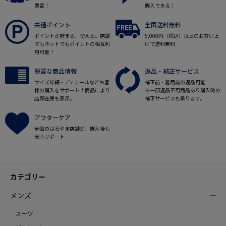
豊富！
購入できる！
共通ポイント
全国送料無料
ポイントが貯まる、使える。店舗
5,000円（税込）以上のお買い上
でもネットでもポイントの相互利
げで送料無料
用可能！
豊富な商品情報
返品・補正サービス
サイズ詳細・ディテールなどお客
補正前・着用前の返品可能
様の購入をサポート！商品により
※一部返品不可商品あり購入時の
店頭在庫も表示。
補正サービスも承ります。
アフターケア
全国のはるやま店舗が、購入後も
安心サポート
カテゴリー
メンズ
スーツ