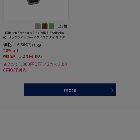
全3色
【Riicken Bacchar×TIE YOUR TIE collectio
n】リッケンバッカー×タイユアタイ ネクタイ
レギュラー シルク100% 小柄 RUCKEN BACCH
価格：
6,589円
(税込)
AR
20%off
5,271円
WEB価格：
(税込)
★2点で1,000円OFF／3点で3,00
0円OFF対象
more