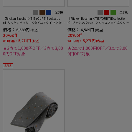
全3色
全3色
【Riicken Bacchar×TIE YOUR TIE collectio
【Riicken Bacchar×TIE YOUR TIE collectio
n】リッケンバッカー×タイユアタイ ネクタイ
n】リッケンバッカー×タイユアタイ ネクタイ
レギュラー シルク100% ストライプ RUCKEN
レギュラー シルク100% 小柄 RUCKEN BACCH
価格：
価格：
6,589円
6,589円
(税込)
(税込)
BACCHAR
AR
20%off
20%off
5,271円
5,271円
WEB価格：
(税込)
WEB価格：
(税込)
★2点で1,000円OFF／3点で3,00
★2点で1,000円OFF／3点で3,00
0円OFF対象
0円OFF対象
SALE