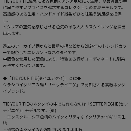
TIE YOUR TIE監修による色柄をアジア地域にて生産、高品質且つ手
に届きやすいプライスを追求するコレクションの春夏モデルです。
高級感のある生地・ハンドメイド縫製がひと味違う満足感を提供
し、
イタリアの空気を感じさせる色気のある大人のスタイリングを演出
出来ます。
過去のアーカイブ柄からと最新の柄などから2024年のトレンドカラ
ーで配色したエレガントなネクタイです。
中間色を使用した配色により、特徴ある柄がコーディネートに馴染
みやすくなっています。
◆「TIE YOUR TIE(タイユアタイ)」とは◆
クラシコイタリアの雄！「セッテピエゲ」で認知される高級ネクタ
イブランド。
TIE YOUR TIEのネクタイの中でも有名なのは「SETTEPIEGHE(セッ
テピエゲ)」モデルです。(※)
・エクスクルーシブ色柄のハイクオリティなイタリアorイギリス生
地
・通常のネクタイの約2倍にもなる生地用尺