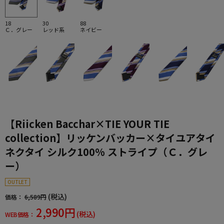
18
30
88
Ｃ．グレー
レッド系
ネイビー
【Riicken Bacchar×TIE YOUR TIE
collection】リッケンバッカー×タイユアタイ
ネクタイ シルク100% ストライプ（Ｃ．グレ
ー）
OUTLET
(税込)
価格：
6,589円
2,990円
(税込)
WEB価格：