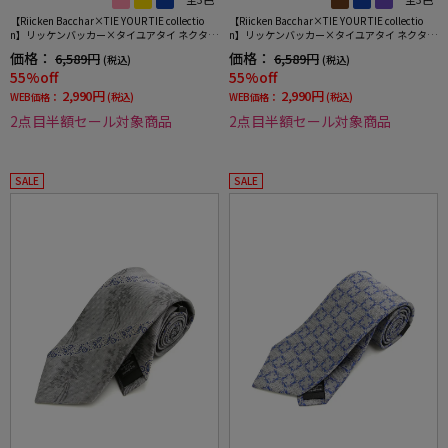
【Riicken Bacchar×TIE YOUR TIE collectio
【Riicken Bacchar×TIE YOUR TIE collectio
n】リッケンバッカー×タイユアタイ ネクタイ
n】リッケンバッカー×タイユアタイ ネクタイ
シルク100% 小柄
シルク100% 小柄
価格：
価格：
6,589円
6,589円
(税込)
(税込)
55%off
55%off
2,990円
2,990円
WEB価格：
(税込)
WEB価格：
(税込)
2点目半額セール対象商品
2点目半額セール対象商品
SALE
SALE