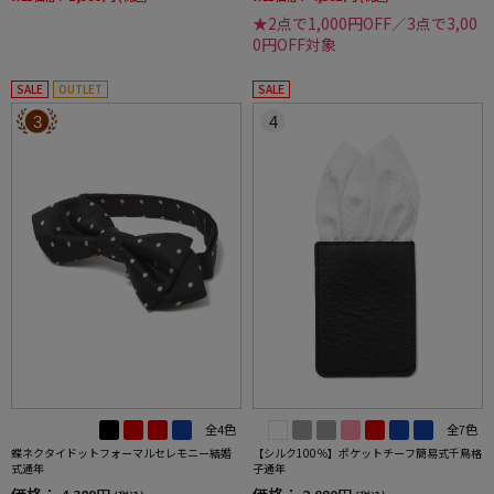
★2点で1,000円OFF／3点で3,00
0円OFF対象
SALE
OUTLET
SALE
3
4
全4色
全7色
蝶ネクタイドットフォーマルセレモニー結婚
【シルク100％】ポケットチーフ簡易式千鳥格
式通年
子通年