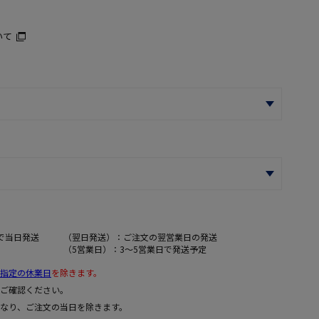
いて
で当日発送
（翌日発送）：ご注文の翌営業日の発送
（5営業日）：3～5営業日で発送予定
指定の休業日
を除きます。
ご確認ください。
なり、ご注文の当日を除きます。