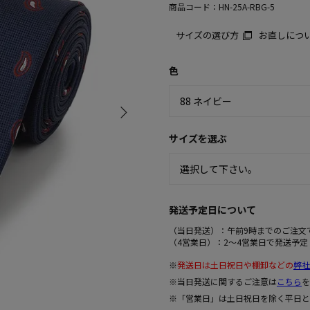
商品コード：
HN-25A-RBG-5
サイズの選び方
お直しにつ
色
サイズを選ぶ
発送予定日について
（当日発送）：午前9時までのご注文
（4営業日）：2～4営業日で発送予定
※
発送日は土日祝日や棚卸などの
弊社
※当日発送に関するご注意は
こちら
を
※「営業日」は土日祝日を除く平日と