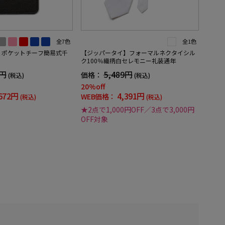
全7色
全1色
】ポケットチーフ簡易式千
【ジッパータイ】フォーマルネクタイシル
ク100％織柄白セレモニー礼装通年
0円
5,489円
価格：
(税込)
(税込)
20%off
672円
4,391円
WEB価格：
(税込)
(税込)
★2点で1,000円OFF／3点で3,000円
OFF対象