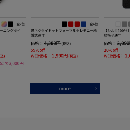
全2色
全4色
ーニングタイ
蝶ネクタイドットフォーマルセレモニー結
【シルク100％
婚式通年
鳥格子通年
4,389円
2,09
価格：
価格：
(税込)
55%off
20%off
1,990円
1,
WEB価格：
WEB価格：
税込)
(税込)
3点で3,000円
more