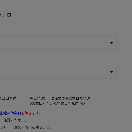
いて
で当日発送
（翌日発送）：ご注文の翌営業日の発送
（5営業日）：3～5営業日で発送予定
指定の休業日
を除きます。
ご確認ください。
なり、ご注文の当日を除きます。