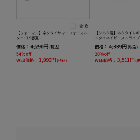
全1色
【フォーマル】ネクタイサマーフォーマル
【シルク混】ネクタイレギ
タイI.B.S春夏
トタイネイビーストライプn
4,290円
4,389円
価格：
価格：
(税込)
(税込)
54%off
20%off
1,990円
3,511円
WEB価格：
WEB価格：
(税込)
(