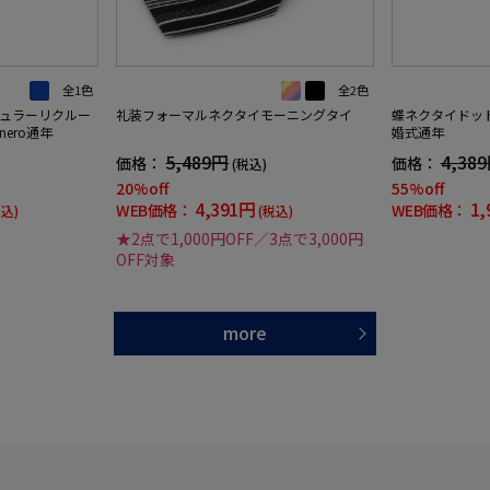
全1色
全2色
ュラーリクルー
礼装フォーマルネクタイモーニングタイ
蝶ネクタイドッ
ero通年
婚式通年
5,489円
4,38
価格：
価格：
(税込)
20%off
55%off
4,391円
1,
WEB価格：
WEB価格：
税込)
(税込)
★2点で1,000円OFF／3点で3,000円
OFF対象
more