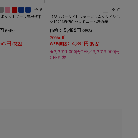
全7色
全1色
】ポケットチーフ簡易式千
【ジッパータイ】フォーマルネクタイシル
ク100％織柄白セレモニー礼装通年
0円
5,489円
価格：
(税込)
(税込)
20%off
672円
4,391円
WEB価格：
(税込)
(税込)
★2点で1,000円OFF／3点で3,000円
OFF対象