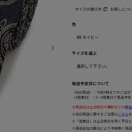
サイズの選び方
お直しにつ
色
サイズを選ぶ
発送予定日について
（当日発送）：午前9時までのご注文
（4営業日）：2～4営業日で発送予定
※
発送日は土日祝日や棚卸などの
弊社
※当日発送に関するご注意は
こちら
を
※「営業日」は土日祝日を除く平日と
※運送会社の都合により予告無く発送