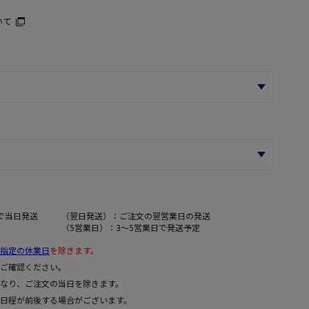
いて
で当日発送
（翌日発送）：ご注文の翌営業日の発送
（5営業日）：3～5営業日で発送予定
指定の休業日
を除きます。
ご確認ください。
なり、ご注文の当日を除きます。
日程が前後する場合がございます。