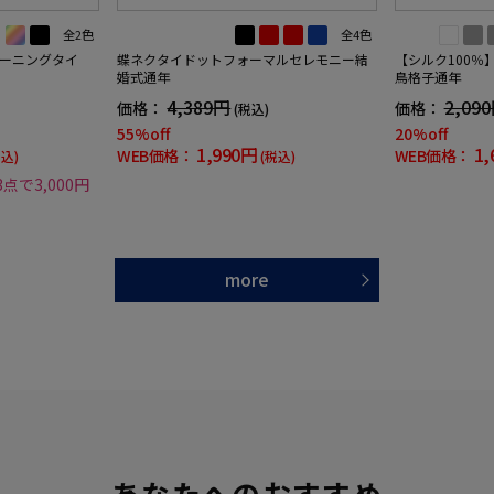
全2色
全4色
ーニングタイ
蝶ネクタイドットフォーマルセレモニー結
【シルク100％
婚式通年
鳥格子通年
4,389円
2,09
価格：
価格：
(税込)
55%off
20%off
1,990円
1,
WEB価格：
WEB価格：
税込)
(税込)
3点で3,000円
more
あなたへのおすすめ