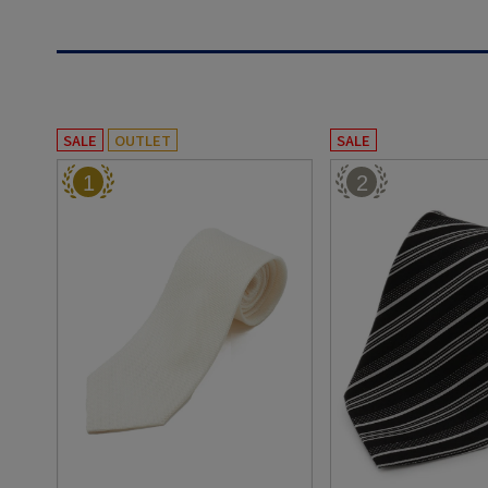
SALE
OUTLET
SALE
1
2