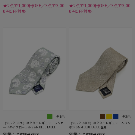
★2点で1,000円OFF／3点で3,00
★2点で1,000円OFF／3点で3,00
0円OFF対象
0円OFF対象
全1色
全3色
【シルク100%】ネクタイ レギュラー ジャガ
【シルクリネン】ネクタイ レギュラー ヘリン
ードタイ フローラル S＆M BLUE LABEL
ボン S＆M BLUE LABEL 春夏
価格：
価格：
7,029円
7,029円
(税込)
(税込)