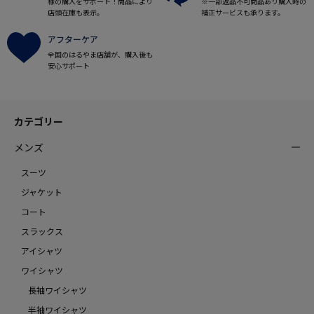
様の購入をサポート！商品により
※一部返品不可商品あり購入時の
店頭在庫も表示。
補正サービスも承ります。
アフターケア
全国のはるやま店舗が、購入後も
安心サポート
カテゴリー
メンズ
スーツ
ジャケット
コート
スラックス
アイシャツ
ワイシャツ
長袖ワイシャツ
半袖ワイシャツ