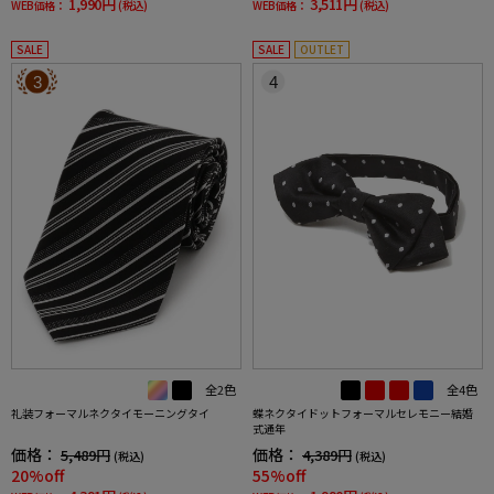
1,990円
3,511円
WEB価格：
(税込)
WEB価格：
(税込)
SALE
SALE
OUTLET
3
4
全2色
全4色
礼装フォーマルネクタイモーニングタイ
蝶ネクタイドットフォーマルセレモニー結婚
式通年
価格：
価格：
5,489円
4,389円
(税込)
(税込)
20%off
55%off