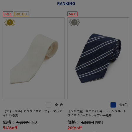
RANKING
SALE
OUTLET
SALE
1
2
全1色
全1色
【フォーマル】ネクタイサマーフォーマルタ
【シルク混】ネクタイレギュラーリクルート
イI.B.S春夏
タイネイビーストライプnero通年
価格：
価格：
4,290円
4,389円
(税込)
(税込)
54%off
20%off