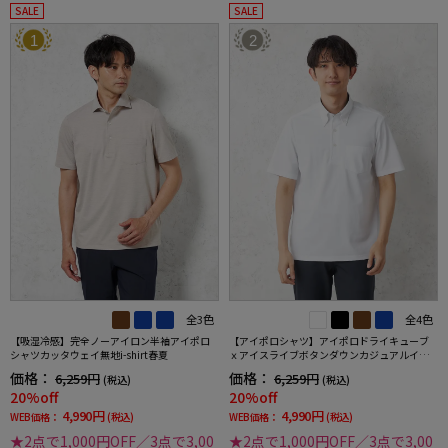
SALE
SALE
1
2
全3色
全4色
【吸湿冷感】完全ノーアイロン半袖アイポロ
【アイポロシャツ】アイポロドライキューブ
シャツカッタウェイ無地i-shirt春夏
ｘアイスライブボタンダウンカジュアルイン
ナー吸汗速乾抗菌加工ストレッチ形態安定春
価格：
価格：
6,259円
6,259円
(税込)
(税込)
夏
20%off
20%off
4,990円
4,990円
WEB価格：
(税込)
WEB価格：
(税込)
★2点で1,000円OFF／3点で3,00
★2点で1,000円OFF／3点で3,00