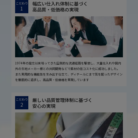
幅広い仕入れ体制に基づく
こだわり
1
高品質・低価格の実現
1974年の設立以来培ってきた圧倒的な流通経路を駆使し、大量仕入れや国内
外の生地メーカー様との共同開発などで素材の低コスト化に成功しました。
また実用的な機能性を生み出す仕立て、ディテールにまで気を配ったデザイン
を徹底的に追求し、高品質・低価格を実現しています
厳しい品質管理体制に基づく
こだわり
2
安心の実現