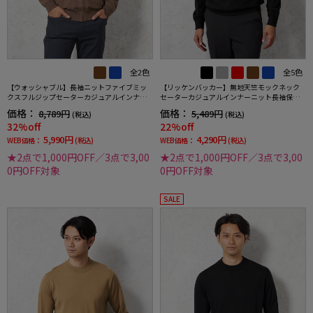
全2色
全5色
【ウォッシャブル】長袖ニットファイブミッ
【リッケンバッカー】無地天竺モックネック
クスフルジップセーターカジュアルインナー
セーターカジュアルインナーニット長袖保温
無地リッケンバッカーブラック秋冬
秋冬
価格：
価格：
8,789円
5,489円
(税込)
(税込)
32%off
22%off
5,990円
4,290円
WEB価格：
(税込)
WEB価格：
(税込)
★2点で1,000円OFF／3点で3,00
★2点で1,000円OFF／3点で3,00
0円OFF対象
0円OFF対象
SALE