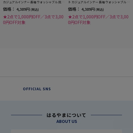
カジュアルインナー 長袖 ウォッシャブル 抗ピ
ト カジュアルインナー 長袖 ウォッシャブル 抗
リング 秋冬
ピリング 吸汗速乾 秋冬
価格：
価格：
4,389円
4,389円
(税込)
(税込)
★2点で1,000円OFF／3点で3,00
★2点で1,000円OFF／3点で3,00
0円OFF対象
0円OFF対象
OFFICIAL SNS
はるやまについて
ABOUT US