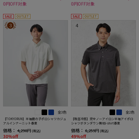
0円OFF対象
0円OFF対象
SALE
OUTLET
SALE
OUTLET
3
4
全3色
全2色
【TOKYORUN】半袖鹿の子ポロシャツカジュ
【吸湿冷感】完全ノーアイロン半袖アイポロ
アルインナーニット春夏
シャツボタンダウン無地i-shirt春夏
価格：
価格：
4,290円
6,259円
(税込)
(税込)
30%off
49%off