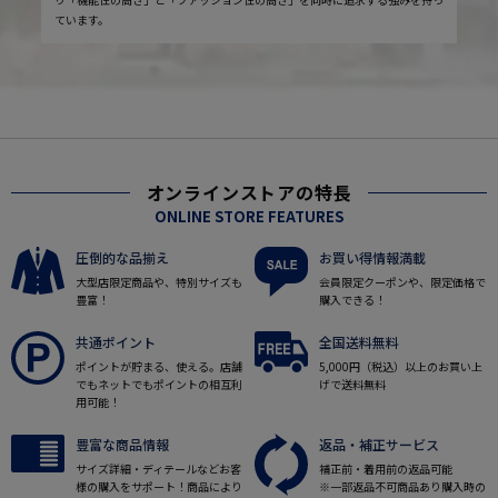
ています。
オンラインストアの特長
ONLINE STORE FEATURES
圧倒的な品揃え
お買い得情報満載
大型店限定商品や、特別サイズも
会員限定クーポンや、限定価格で
豊富！
購入できる！
共通ポイント
全国送料無料
ポイントが貯まる、使える。店舗
5,000円（税込）以上のお買い上
でもネットでもポイントの相互利
げで送料無料
用可能！
豊富な商品情報
返品・補正サービス
サイズ詳細・ディテールなどお客
補正前・着用前の返品可能
様の購入をサポート！商品により
※一部返品不可商品あり購入時の