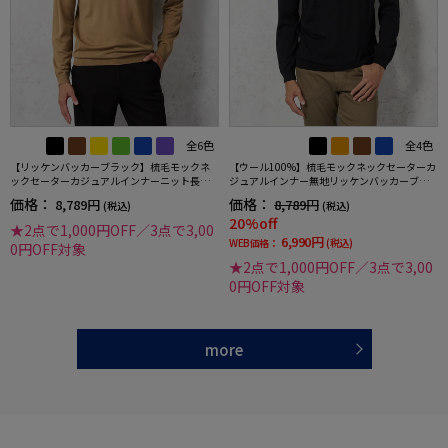
全6色
全4色
【リッケンバッカーブラック】梳毛モックネ
【ウール100%】梳毛モックネックセーターカ
ックセーターカジュアルインナーニット長袖
ジュアルインナー無地リッケンバッカーブラ
保温秋冬
ック秋冬
価格：
価格：
8,789円
8,789円
(税込)
(税込)
20%off
★2点で1,000円OFF／3点で3,00
6,990円
WEB価格：
(税込)
0円OFF対象
★2点で1,000円OFF／3点で3,00
0円OFF対象
more