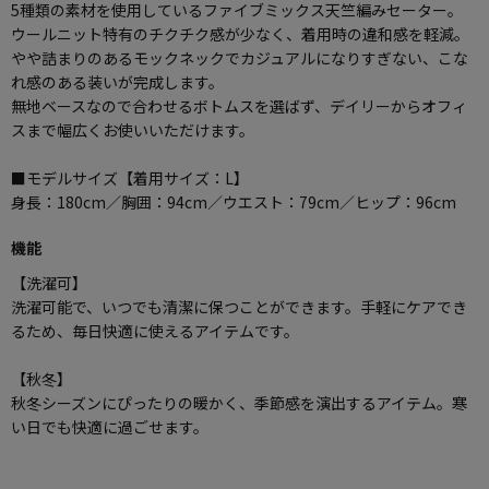
5種類の素材を使用しているファイブミックス天竺編みセーター。
ウールニット特有のチクチク感が少なく、着用時の違和感を軽減。
やや詰まりのあるモックネックでカジュアルになりすぎない、こな
れ感のある装いが完成します。
無地ベースなので合わせるボトムスを選ばず、デイリーからオフィ
スまで幅広くお使いいただけます。
■モデルサイズ【着用サイズ：L】
身長：180cm／胸囲：94cm／ウエスト：79cm／ヒップ：96cm
機能
【洗濯可】
洗濯可能で、いつでも清潔に保つことができます。手軽にケアでき
るため、毎日快適に使えるアイテムです。
【秋冬】
秋冬シーズンにぴったりの暖かく、季節感を演出するアイテム。寒
い日でも快適に過ごせます。