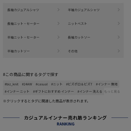
長袖カジュアルシャツ
半袖カジュアルシャツ
長袖ニット・セーター
ニットベスト
半袖ニット・セーター
長袖カットソー
半袖カットソー
その他
#この商品に関するタグで探す
#biz_knit
#24AW
#casual
#ニット
#ビズポロ＆ビズT
#インナー 無地
#インナー ニット
#ギフトにおすすめ インナー
#インナー 洗える
もっと見る
※クリックするとタグに関連した商品が表示されます。
カジュアルインナー売れ筋ランキング
RANKING