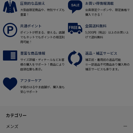
圧倒的な品揃え
お買い得情報満載
大型店限定商品や、特別サイズも
会員限定クーポンや、限定価格で
豊富！
購入できる！
共通ポイント
全国送料無料
ポイントが貯まる、使える。店舗
5,000円（税込）以上のお買い上
でもネットでもポイントの相互利
げで送料無料
用可能！
豊富な商品情報
返品・補正サービス
サイズ詳細・ディテールなどお客
補正前・着用前の返品可能
様の購入をサポート！商品により
※一部返品不可商品あり購入時の
店頭在庫も表示。
補正サービスも承ります。
アフターケア
全国のはるやま店舗が、購入後も
安心サポート
カテゴリー
メンズ