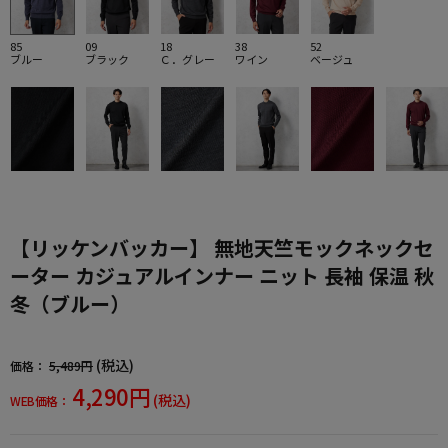
85
09
18
38
52
ブルー
ブラック
Ｃ．グレー
ワイン
ベージュ
【リッケンバッカー】 無地天竺モックネックセ
ーター カジュアルインナー ニット 長袖 保温 秋
冬（ブルー）
(税込)
価格：
5,489円
4,290円
(税込)
WEB価格：