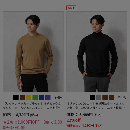
SALE
全6色
全4色
【リッケンバッカーブラック】梳毛モックネ
【リッケンバッカー】無地天竺タートルネッ
ックセーターカジュアルインナーニット長袖
クセーターカジュアルインナーニット長袖保
保温秋冬
温秋冬
価格：
価格：
8,789円
5,489円
(税込)
(税込)
22%off
★2点で1,000円OFF／3点で3,00
4,290円
WEB価格：
(税込)
0円OFF対象