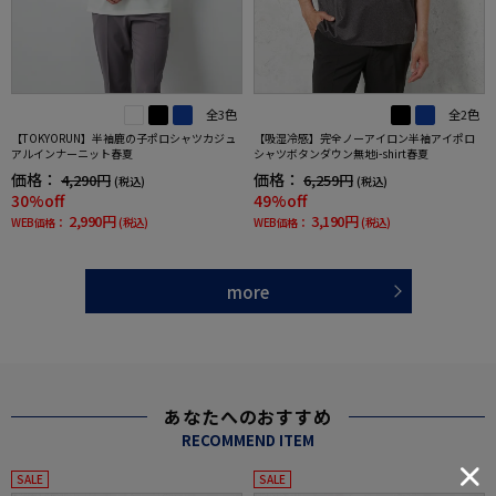
全3色
全2色
【TOKYORUN】半袖鹿の子ポロシャツカジュ
【吸湿冷感】完全ノーアイロン半袖アイポロ
アルインナーニット春夏
シャツボタンダウン無地i-shirt春夏
価格：
価格：
4,290円
6,259円
(税込)
(税込)
30%off
49%off
2,990円
3,190円
WEB価格：
(税込)
WEB価格：
(税込)
more
あなたへのおすすめ
RECOMMEND ITEM
SALE
SALE