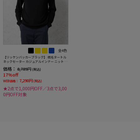
全4色
【リッケンバッカーブラック】 梳毛タートル
ネックセーター カジュアルインナー ニット 長
袖 保温 秋冬
価格：
8,789円
(税込)
17%off
7,290円
WEB価格：
(税込)
★2点で1,000円OFF／3点で3,00
0円OFF対象