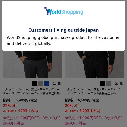
全3色
全2色
【リッケンバッカー】無地天竺Ｖネックセー
【リッケンバッカー】無地天竺カーディガン
ターカジュアルインナーニット長袖保温秋冬
カジュアルインナーニット長袖保温秋冬
価格：
価格：
5,489円
6,589円
(税込)
(税込)
22%off
20%off
4,290円
5,290円
WEB価格：
(税込)
WEB価格：
(税込)
★2点で1,000円OFF／3点で3,00
★2点で1,000円OFF／3点で3,00
0円OFF対象
0円OFF対象