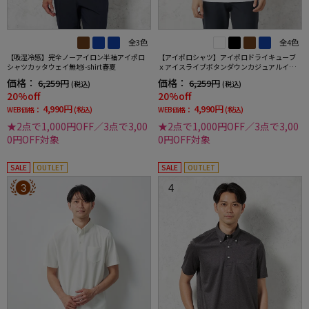
全3色
全4色
【吸湿冷感】完全ノーアイロン半袖アイポロ
【アイポロシャツ】アイポロドライキューブ
シャツカッタウェイ無地i-shirt春夏
ｘアイスライブボタンダウンカジュアルイン
ナー吸汗速乾抗菌加工ストレッチ形態安定春
価格：
価格：
6,259円
6,259円
(税込)
(税込)
夏
20%off
20%off
4,990円
4,990円
WEB価格：
(税込)
WEB価格：
(税込)
★2点で1,000円OFF／3点で3,00
★2点で1,000円OFF／3点で3,00
0円OFF対象
0円OFF対象
SALE
OUTLET
SALE
OUTLET
3
4