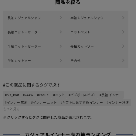
商品を絞る
長袖カジュアルシャツ
半袖カジュアルシャツ
長袖ニット・セーター
ニットベスト
半袖ニット・セーター
長袖カットソー
半袖カットソー
その他
#この商品に関するタグで探す
#biz_knit
#24AW
#casual
#ニット
#ビズポロ＆ビズT
#長袖 インナー
#インナー 無地
#インナー ニット
#ギフトにおすすめ インナー
#インナー 秋冬
もっと見る
※クリックするとタグに関連した商品が表示されます。
カジュアルインナー売れ筋ランキング