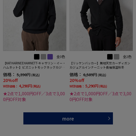
全3色
全2色
【KATHARINEEHAMNETT-キャサリン・イー・
【リッケンバッカー】無地天竺カーディガン
ハムネット-】ビズニットモックネックカジュ
カジュアルインナーニット長袖保温秋冬
アルインナー長袖ストレッチウォッシャブル
価格：
価格：
5,390円
6,589円
(税込)
(税込)
軽量吸湿発熱秋冬
20%off
20%off
4,290円
5,290円
WEB価格：
(税込)
WEB価格：
(税込)
★2点で1,000円OFF／3点で3,00
★2点で1,000円OFF／3点で3,00
0円OFF対象
0円OFF対象
more