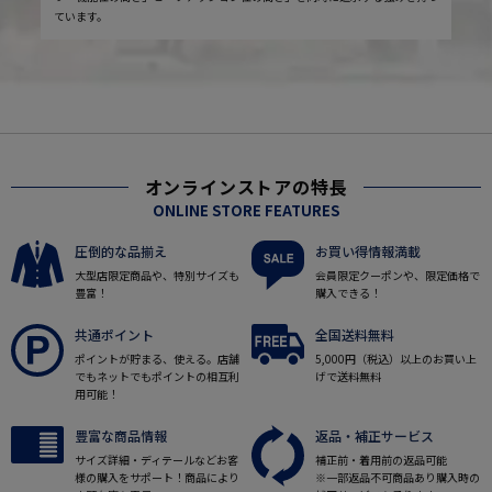
ています。
オンラインストアの特長
ONLINE STORE FEATURES
圧倒的な品揃え
お買い得情報満載
大型店限定商品や、特別サイズも
会員限定クーポンや、限定価格で
豊富！
購入できる！
共通ポイント
全国送料無料
ポイントが貯まる、使える。店舗
5,000円（税込）以上のお買い上
でもネットでもポイントの相互利
げで送料無料
用可能！
豊富な商品情報
返品・補正サービス
サイズ詳細・ディテールなどお客
補正前・着用前の返品可能
様の購入をサポート！商品により
※一部返品不可商品あり購入時の