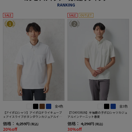
RANKING
SALE
SALE
OUTLET
1
2
全4色
全3色
【アイポロシャツ】アイポロドライキューブ
【TOKYORUN】半袖鹿の子ポロシャツカジュ
ｘアイスライブボタンダウンカジュアルイン
アルインナーニット春夏
ナー吸汗速乾抗菌加工ストレッチ形態安定春
価格：
価格：
6,259円
4,290円
(税込)
(税込)
夏
20%off
30%off