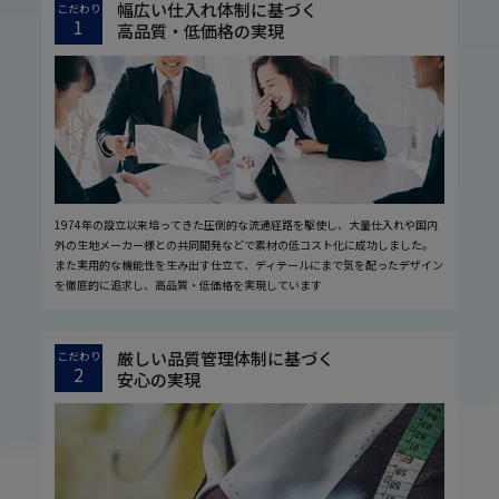
幅広い仕入れ体制に基づく
こだわり
1
高品質・低価格の実現
1974年の設立以来培ってきた圧倒的な流通経路を駆使し、大量仕入れや国内
外の生地メーカー様との共同開発などで素材の低コスト化に成功しました。
また実用的な機能性を生み出す仕立て、ディテールにまで気を配ったデザイン
を徹底的に追求し、高品質・低価格を実現しています
厳しい品質管理体制に基づく
こだわり
2
安心の実現