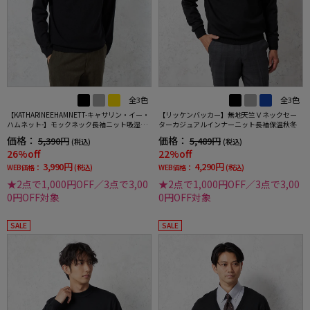
全3色
全3色
【KATHARINEEHAMNETT-キャサリン・イー・
【リッケンバッカー】無地天竺Ｖネックセー
ハムネット-】モックネック長袖ニット吸湿発
ターカジュアルインナーニット長袖保温秋冬
熱ストレッチウォッシャブル無地秋冬
価格：
価格：
5,390円
5,489円
(税込)
(税込)
26%off
22%off
3,990円
4,290円
WEB価格：
(税込)
WEB価格：
(税込)
★2点で1,000円OFF／3点で3,00
★2点で1,000円OFF／3点で3,00
0円OFF対象
0円OFF対象
SALE
SALE