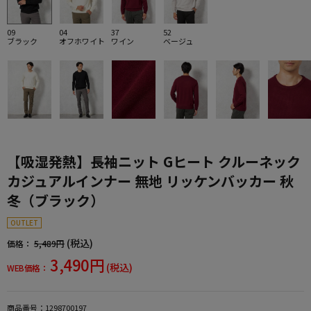
09
04
37
52
ブラック
オフホワイト
ワイン
ベージュ
【吸湿発熱】長袖ニット Gヒート クルーネック
カジュアルインナー 無地 リッケンバッカー 秋
冬（ブラック）
OUTLET
(税込)
価格：
5,489円
3,490円
(税込)
WEB価格：
商品番号：
1298700197