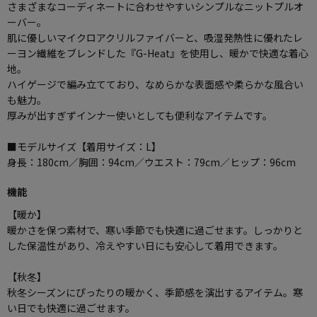
さまざまなコーディネートに合わせやすいシンプルなニットプルオ
ーバー。
肌に優しいマイクロアクリルファイバーと、吸湿発熱性に優れたレ
ーヨン繊維をブレンドした『G-Heat』を使用し、暖かで快適な着心
地。
ハイゲージで編み立てており、なめらかな表面感や柔らかな風合い
も魅力。
厚みが出すぎずインナー使いとしても便利なアイテムです。
■モデルサイズ【着用サイズ：L】
身長：180cm／胸囲：94cm／ウエスト：79cm／ヒップ：96cm
機能
【暖か】
暖かさを保つ素材で、寒い季節でも快適に過ごせます。しっかりと
した保温性があり、冷えやすい日にも安心して着用できます。
【秋冬】
秋冬シーズンにぴったりの暖かく、季節感を演出するアイテム。寒
い日でも快適に過ごせます。