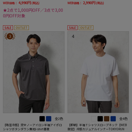
4,990円
2,990円
WEB価格：
(税込)
WEB価格：
(税込)
★2点で1,000円OFF／3点で3,00
0円OFF対象
SALE
OUTLET
SALE
OUTLET
3
4
全2色
全4色
【吸湿冷感】完全ノーアイロン半袖アイポロ
【即納】半袖Ｔシャツスロープネック【WEB
シャツボタンダウン無地i-shirt春夏
限定】冷感カジュアルインナーTOKYORUN春