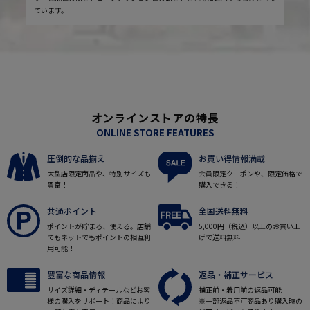
ています。
オンラインストアの特長
ONLINE STORE FEATURES
圧倒的な品揃え
お買い得情報満載
大型店限定商品や、特別サイズも
会員限定クーポンや、限定価格で
豊富！
購入できる！
共通ポイント
全国送料無料
ポイントが貯まる、使える。店舗
5,000円（税込）以上のお買い上
でもネットでもポイントの相互利
げで送料無料
用可能！
豊富な商品情報
返品・補正サービス
サイズ詳細・ディテールなどお客
補正前・着用前の返品可能
様の購入をサポート！商品により
※一部返品不可商品あり購入時の