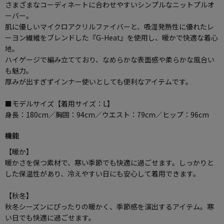
さまざまなコーディネートに合わせやすいシンプルなニットプルオ
ーバー。
肌に優しいマイクロアクリルファイバーと、吸湿発熱性に優れたレ
ーヨン繊維をブレンドした『G-Heat』を使用し、暖かで快適な着心
地。
ハイゲージで編み立てており、なめらかな表面感や柔らかな風合い
も魅力。
厚みが出すぎずインナー使いとしても便利なアイテムです。
■モデルサイズ【着用サイズ：L】
身長：180cm／胸囲：94cm／ウエスト：79cm／ヒップ：96cm
機能
【暖か】
暖かさを保つ素材で、寒い季節でも快適に過ごせます。しっかりと
した保温性があり、冷えやすい日にも安心して着用できます。
【秋冬】
秋冬シーズンにぴったりの暖かく、季節感を演出するアイテム。寒
い日でも快適に過ごせます。