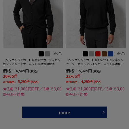
全2色
全5色
【リッケンバッカー】無地天竺カーディガン
【リッケンバッカー】無地天竺モックネック
カジュアルインナーニット長袖保温秋冬
セーターカジュアルインナーニット長袖保温
秋冬
価格：
価格：
6,589円
5,489円
(税込)
(税込)
20%off
22%off
5,290円
4,290円
WEB価格：
(税込)
WEB価格：
(税込)
★2点で1,000円OFF／3点で3,00
★2点で1,000円OFF／3点で3,00
0円OFF対象
0円OFF対象
more