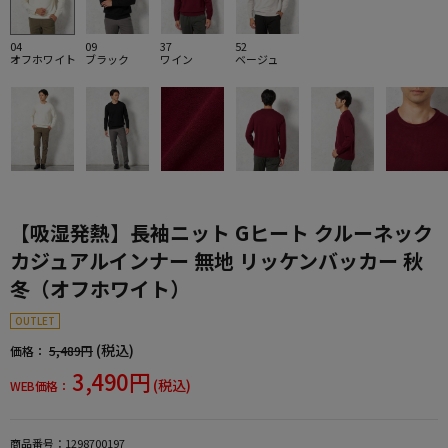
04
09
37
52
オフホワイト
ブラック
ワイン
ベージュ
【吸湿発熱】長袖ニット Gヒート クルーネック
カジュアルインナー 無地 リッケンバッカー 秋
冬（オフホワイト）
OUTLET
(税込)
価格：
5,489円
3,490円
(税込)
WEB価格：
商品番号：
1298700197