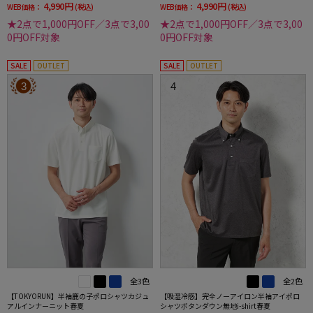
4,990円
4,990円
WEB価格：
(税込)
WEB価格：
(税込)
★2点で1,000円OFF／3点で3,00
★2点で1,000円OFF／3点で3,00
0円OFF対象
0円OFF対象
SALE
OUTLET
SALE
OUTLET
3
4
全3色
全2色
【TOKYORUN】半袖鹿の子ポロシャツカジュ
【吸湿冷感】完全ノーアイロン半袖アイポロ
アルインナーニット春夏
シャツボタンダウン無地i-shirt春夏