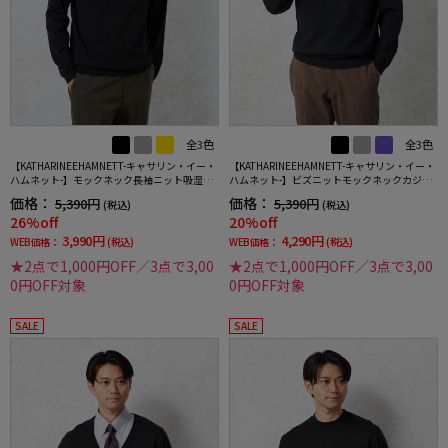
全3色
全3色
【KATHARINEEHAMNETT-キャサリン・イー・
【KATHARINEEHAMNETT-キャサリン・イー・
ハムネット-】モックネック長袖ニット吸湿発
ハムネット-】ビズニットモックネックカジュ
熱ストレッチウォッシャブル無地秋冬
アルインナー長袖ストレッチウォッシャブル
価格：
価格：
5,390円
5,390円
(税込)
(税込)
軽量吸湿発熱秋冬
26%off
20%off
3,990円
4,290円
WEB価格：
(税込)
WEB価格：
(税込)
★2点で1,000円OFF／3点で3,00
★2点で1,000円OFF／3点で3,00
0円OFF対象
0円OFF対象
SALE
SALE