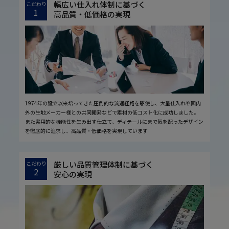
幅広い仕入れ体制に基づく
こだわり
1
高品質・低価格の実現
1974年の設立以来培ってきた圧倒的な流通経路を駆使し、大量仕入れや国内
外の生地メーカー様との共同開発などで素材の低コスト化に成功しました。
また実用的な機能性を生み出す仕立て、ディテールにまで気を配ったデザイン
を徹底的に追求し、高品質・低価格を実現しています
厳しい品質管理体制に基づく
こだわり
2
安心の実現