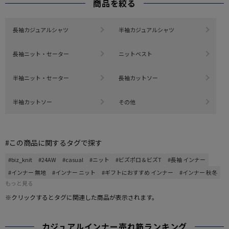
商品を絞る
長袖カジュアルシャツ
半袖カジュアルシャツ
長袖ニット・セーター
ニットベスト
半袖ニット・セーター
長袖カットソー
半袖カットソー
その他
#この商品に関するタグで探す
#biz_knit
#24AW
#casual
#ニット
#ビズポロ＆ビズT
#長袖 インナー
#インナー 無地
#インナー ニット
#ギフトにおすすめ インナー
#インナー 秋冬
もっと見る
※クリックするとタグに関連した商品が表示されます。
カジュアルインナー売れ筋ランキング