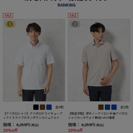
RANKING
SALE
SALE
1
2
全4色
全3色
【アイポロシャツ】アイポロドライキューブ
【吸湿冷感】完全ノーアイロン半袖アイポロ
ｘアイスライブボタンダウンカジュアルイン
シャツカッタウェイ無地i-shirt春夏
ナー吸汗速乾抗菌加工ストレッチ形態安定春
価格：
価格：
6,259円
6,259円
(税込)
(税込)
夏
20%off
20%off