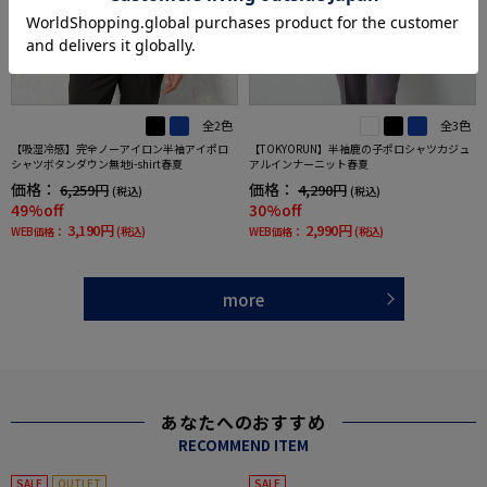
全2色
全3色
【吸湿冷感】完全ノーアイロン半袖アイポロ
【TOKYORUN】半袖鹿の子ポロシャツカジュ
シャツボタンダウン無地i-shirt春夏
アルインナーニット春夏
価格：
価格：
6,259円
4,290円
(税込)
(税込)
49%off
30%off
3,190円
2,990円
WEB価格：
(税込)
WEB価格：
(税込)
more
あなたへのおすすめ
RECOMMEND ITEM
SALE
OUTLET
SALE