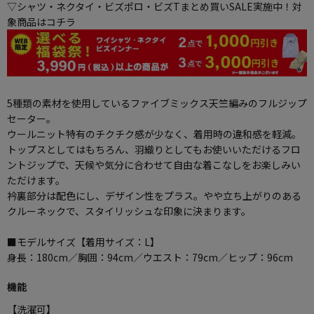
▽シャツ・ネクタイ・ビズポロ・ビズTまとめ買いSALE実施中！対
象商品はコチラ
5種類の素材を使用しているファイブミックス天竺編みのフルジップ
セーター。
ウールニット特有のチクチク感が少なく、着用時の違和感を軽減。
トップスとしてはもちろん、羽織りとしてもお使いいただけるフロ
ントジップで、天候や気分に合わせて自由な着こなしをお楽しみい
ただけます。
衿裏部分は配色にし、デザイン性をプラス。やや立ち上がりのある
クルーネックで、スタイリッシュな印象に決まります。
■モデルサイズ【着用サイズ：L】
身長：180cm／胸囲：94cm／ウエスト：79cm／ヒップ：96cm
機能
【洗濯可】