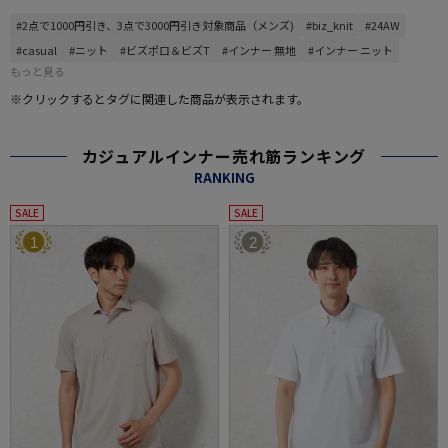
#2点で1000円引き、3点で3000円引き対象商品（メンズ)
#biz_knit
#24AW
#casual
#ニット
#ビズポロ＆ビズT
#インナー 無地
#インナー ニット
もっと見る
※クリックするとタグに関連した商品が表示されます。
カジュアルインナー売れ筋ランキング
RANKING
SALE
SALE
1
2