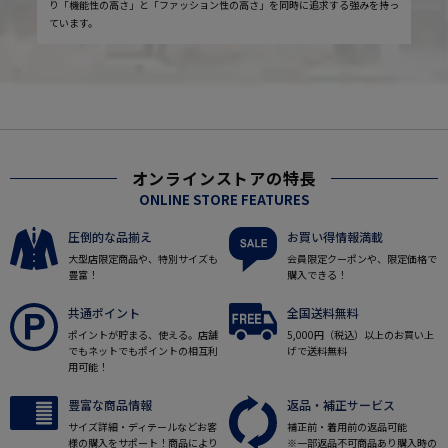
り「機能性の高さ」と「ファッション性の高さ」を同時に追求する強みを持っ
ています。
オンラインストアの特長
ONLINE STORE FEATURES
圧倒的な品揃え
お買い得情報満載
大型店限定商品や、特別サイズも
会員限定クーポンや、限定価格で
豊富！
購入できる！
共通ポイント
全国送料無料
ポイントが貯まる、使える。店舗
5,000円（税込）以上のお買い上
でもネットでもポイントの相互利
げで送料無料
用可能！
豊富な商品情報
返品・補正サービス
サイズ詳細・ディテールなどお客
補正前・着用前の返品可能
様の購入をサポート！商品により
※一部返品不可商品あり購入時の