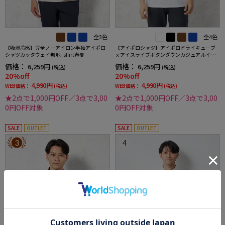
全3色
全4色
【吸湿冷感】完全ノーアイロン半袖アイポロ
【アイポロシャツ】アイポロドライキューブ
シャツカッタウェイ無地i-shirt春夏
ｘアイスライブボタンダウンカジュアルイン
ナー吸汗速乾抗菌加工ストレッチ形態安定春
価格：
価格：
6,259円
6,259円
(税込)
(税込)
夏
20%off
20%off
4,990円
4,990円
WEB価格：
(税込)
WEB価格：
(税込)
★2点で1,000円OFF／3点で3,00
★2点で1,000円OFF／3点で3,00
0円OFF対象
0円OFF対象
SALE
OUTLET
SALE
OUTLET
3
4