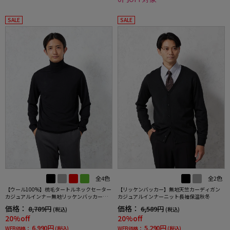
SALE
SALE
全4色
全2色
【ウール100%】梳毛タートルネックセーター
【リッケンバッカー】無地天竺カーディガン
カジュアルインナー無地リッケンバッカーブ
カジュアルインナーニット長袖保温秋冬
ラック秋冬
価格：
価格：
8,789円
6,589円
(税込)
(税込)
20%off
20%off
6,990円
5,290円
WEB価格：
(税込)
WEB価格：
(税込)