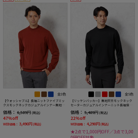
全3色
全5色
【ウォッシャブル】長袖ニットファイブミッ
【リッケンバッカー】無地天竺モックネック
クスモックネックカジュアルインナー無地リ
セーターカジュアルインナーニット長袖保温
ッケンバッカーブラック秋冬
秋冬
価格：
価格：
6,589円
5,489円
(税込)
(税込)
47%off
22%off
3,490円
4,290円
WEB価格：
(税込)
WEB価格：
(税込)
★2点で1,000円OFF／3点で3,00
0円OFF対象