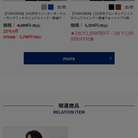
全2色
全2色
【TOKYORUN】14G天竺ミジンボーダークル
【TOKYORUN】12G天竺クルーネックニット
ーネックニットカジュアルインナー長袖ウォ
カジュアルインナー長袖ウォッシャブル抗ピ
ッシャブル抗ピリング吸汗速乾秋冬
リング秋冬
価格：
価格：
4,389円
4,389円
(税込)
(税込)
25%off
★2点で1,000円OFF／3点で3,00
3,290円
WEB価格：
(税込)
0円OFF対象
more
関連商品
RELATION ITEM