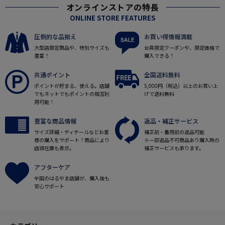
オンラインストアの特長
ONLINE STORE FEATURES
圧倒的な品揃え
お買い得情報満載
大型店限定商品や、特別サイズも
会員限定クーポンや、限定価格で
豊富！
購入できる！
共通ポイント
全国送料無料
ポイントが貯まる、使える。店舗
5,000円（税込）以上のお買い上
でもネットでもポイントの相互利
げで送料無料
用可能！
豊富な商品情報
返品・補正サービス
サイズ詳細・ディテールなどお客
補正前・着用前の返品可能
様の購入をサポート！商品により
※一部返品不可商品あり購入時の
店頭在庫も表示。
補正サービスも承ります。
アフターケア
全国のはるやま店舗が、購入後も
安心サポート