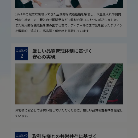
1974年の設立以来培ってきた圧倒的な流通経路を駆使し、大量仕入れや国内
外の生地メーカー様との共同開発などで素材の低コスト化に成功しました。
また実用的な機能性を生み出す仕立て、ディテールにまで気を配ったデザイン
を徹底的に追求し、高品質・低価格を実現しています
厳しい品質管理体制に基づく
こだわり
2
安心の実現
お客様に安心してお買い物していただくために、厳しい品質検査基準を設定し
ています。
取引先様との共栄共存に基づく
こだわり