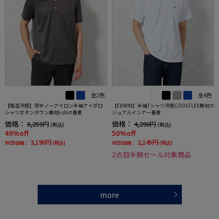
全2色
全4色
【吸湿冷感】完全ノーアイロン半袖アイポロ
【EDWIN】半袖Tシャツ冷感COOLFLEX無地カ
シャツボタンダウン無地i-shirt春夏
ジュアルインナー春夏
価格：
価格：
6,259円
4,290円
(税込)
(税込)
49%off
50%off
3,190円
2,145円
WEB価格：
(税込)
WEB価格：
(税込)
2点目半額セール対象商品
more