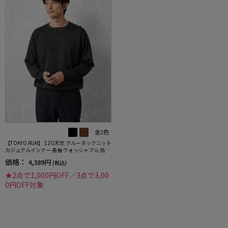
全2色
【TOKYO RUN】 12G天竺 クルーネックニット
カジュアルインナー 長袖 ウォッシャブル 抗ピ
リング 秋冬
価格：
4,389円
(税込)
★2点で1,000円OFF／3点で3,00
0円OFF対象