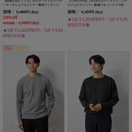
【制電＆抗ピリング】天竺タートルネックセ
【TOKYORUN】14G天竺モックネックニット
ーターカジュアルインナー無地リッケンバッ
カジュアルインナー長袖ウォッシャブル抗ピ
カー秋冬
リング吸汗速乾秋冬
価格：
価格：
5,489円
4,389円
(税込)
(税込)
18%off
★2点で1,000円OFF／3点で3,00
4,490円
WEB価格：
(税込)
0円OFF対象
★2点で1,000円OFF／3点で3,00
0円OFF対象
SALE
OUTLET