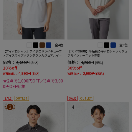
全4色
全3色
【アイポロシャツ】アイポロドライキューブ
【TOKYORUN】半袖鹿の子ポロシャツカジュ
ｘアイスライブボタンダウンカジュアルイン
アルインナーニット春夏
ナー吸汗速乾抗菌加工ストレッチ形態安定春
価格：
価格：
6,259円
4,290円
(税込)
(税込)
夏
20%off
30%off
4,990円
2,990円
WEB価格：
(税込)
WEB価格：
(税込)
★2点で1,000円OFF／3点で3,00
0円OFF対象
SALE
OUTLET
SALE
OUTLET
3
4