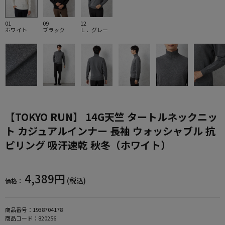
01
09
12
ホワイト
ブラック
Ｌ．グレー
【TOKYO RUN】 14G天竺 タートルネックニッ
ト カジュアルインナー 長袖 ウォッシャブル 抗
ピリング 吸汗速乾 秋冬（ホワイト）
4,389円
(税込)
価格：
商品番号：
1938704178
商品コード：
820256