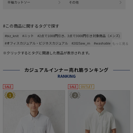
半袖カットソー
その他
#この商品に関するタグで探す
#biz_knit
#ニット
#2点で1000円引き、3点で3000円引き対象商品（メンズ)
#オフィスカジュアル・ビジネスカジュアル
#2025aw_m
#washable
もっと見る
※クリックするとタグに関連した商品が表示されます。
カジュアルインナー売れ筋ランキング
RANKING
SALE
SALE
OUTLET
1
2