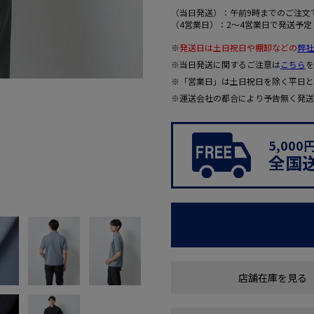
（当日発送）：午前9時までのご注文
（4営業日）：2～4営業日で発送予定
※
発送日は土日祝日や棚卸などの
弊社
※当日発送に関するご注意は
こちら
を
※「営業日」は土日祝日を除く平日と
※運送会社の都合により予告無く発送
5,00
全国
店舗在庫を見る