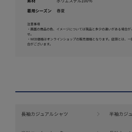
素材
ポリエステル100％
着用シーズン
春夏
注意事項
・画面の商品の色、イメージについては現品と多少の違いがある場合が
せ。
・WEB価格はオンラインショップの販売価格となります。店頭とは、一
合がございます。
長袖カジュアルシャツ
半袖カジ