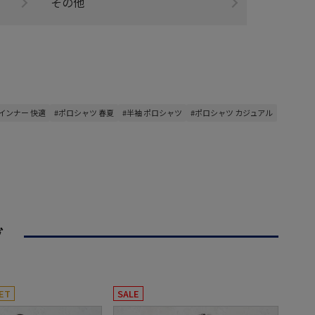
その他
#インナー 快適
#ポロシャツ 春夏
#半袖 ポロシャツ
#ポロシャツ カジュアル
グ
ET
SALE